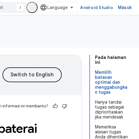
/
Android Studio
Masuk
Pada halaman
ini
Memilih
batasan
optimal dan
menggabungka
n tugas
Hanya tandai
 informasi ini membantu?
tugas sebagai
diprioritaskan
jika mendesak
aterai
Memeriksa
alasan tugas
Anda dihentikan