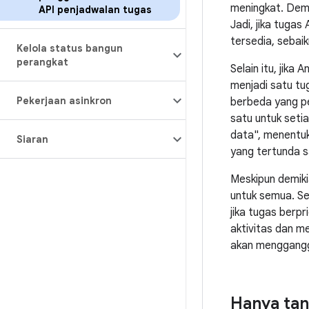
meningkat. Demi
API penjadwalan tugas
Jadi, jika tuga
tersedia, sebai
Kelola status bangun
perangkat
Selain itu, jik
menjadi satu tug
Pekerjaan asinkron
berbeda yang pe
satu untuk seti
data", menentuk
Siaran
yang tertunda s
Meskipun demik
untuk semua. Se
jika tugas berp
aktivitas dan m
akan menggangg
Hanya tan