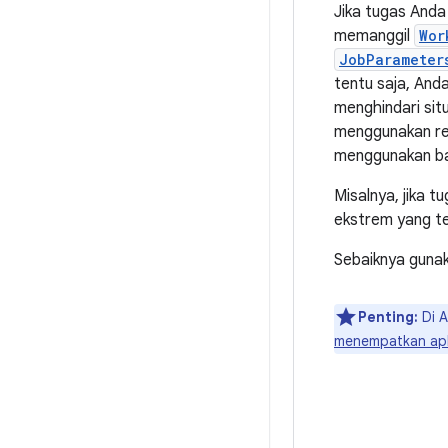
Jika tugas Anda
memanggil
Wor
JobParameter
tentu saja, And
menghindari sit
menggunakan res
menggunakan bat
Misalnya, jika 
ekstrem yang t
Sebaiknya gunak
Penting:
Di A
menempatkan apli