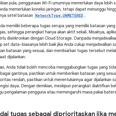
kian pula, penggunaan Wi-Fi umumnya memerlukan daya lebih sed
s Anda memerlukan koneksi jaringan, tetapi dapat menunggu hingg
knya setel batasan
NetworkType.UNMETERED
.
a Anda memiliki beberapa tugas serupa yang memiliki batasan ya
as, sehingga perangkat hanya akan aktif sekali. Misalnya, aplika
rlu disinkronkan dengan Cloud Storage. Daripada menjadwalka
ap set data–biasanya lebih baik jika Anda cukup menjadwalkan 
an batasan yang sesuai, dan membiarkan tugas tersebut melak
aat dijalankan.
ian, Anda tidak boleh mencoba menggabungkan tugas yang
tida
bagai gantinya, pastikan untuk memberikan batasan yang sesuai
rioritas rendah, pastikan untuk menentukannya agar dijalankan 
engisi daya. Dengan demikian, meskipun perangkat diaktifkan beb
u pengalaman pengguna atau memengaruhi masa pakai batera
dai tugas sebagai diprioritaskan jika 