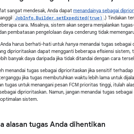
sifat sangat mendesak, Anda dapat
menandainya sebagai diprior
anggil
JobInfo.Builder.setExpedited(true)
.) Tindakan t
berapa cara. Misalnya, sistem akan segera menjalankan tugas-
dan pembatasan pengelolaan daya cenderung tidak memengaruhi
, Anda harus berhati-hati untuk
hanya
menandai tugas sebagai di
ng diprioritaskan dapat mengganti beberapa efisiensi sistem, 
bih banyak daya daripada jika tidak ditandai dengan cara terse
h menandai tugas sebagai diprioritaskan jika sensitif terhada
erganggu jika tugas membutuhkan waktu lebih lama untuk dijalank
n tugas untuk menangani pesan FCM prioritas tinggi, itulah al
sebagai diprioritaskan. Namun, jangan menandai tugas sebagai 
optimalan sistem.
 alasan tugas Anda dihentikan