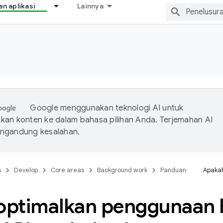
 aplikasi
Lainnya
Google menggunakan teknologi AI untuk
an konten ke dalam bahasa pilihan Anda. Terjemahan AI
ngandung kesalahan.
s
Develop
Core areas
Background work
Panduan
Apakah
ptimalkan penggunaan b