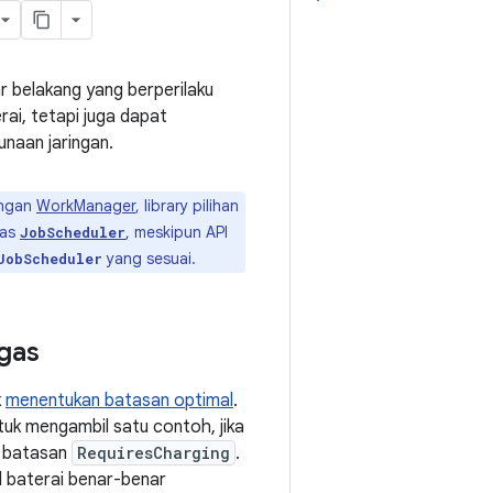
r belakang yang berperilaku
rai, tetapi juga dapat
naan jaringan.
engan
WorkManager
, library pilihan
gas
, meskipun API
JobScheduler
yang sesuai.
JobScheduler
gas
k
menentukan batasan optimal
.
tuk mengambil satu contoh, jika
n batasan
RequiresCharging
.
el baterai benar-benar