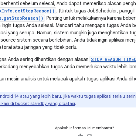
 berhenti sebelum selesai, Anda dapat memeriksa alasan peng
kInfo.getStopReason()
. (Untuk tugas JobScheduler, panggil
s.getStopReason()
Penting untuk melakukannya karena bebe
a ingin tugas Anda selesai. Mencari tahu mengapa tugas Anda
uasi yang serupa. Namun, sistem mungkin juga menghentikan tug
ource sistem secara berlebihan. Anda tidak ingin aplikasi men
erai atau jaringan yang tidak perlu.
tugas Anda sering dihentikan dengan alasan
STOP_REASON_TIME
erkadang menyebabkan tugas Anda memerlukan waktu lebih lam
an mesin analisis untuk melacak apakah tugas aplikasi Anda dih
ndroid 14 atau yang lebih baru, jika waktu tugas aplikasi terlalu seri
kasi di bucket standby yang dibatasi
.
Apakah informasi ini membantu?