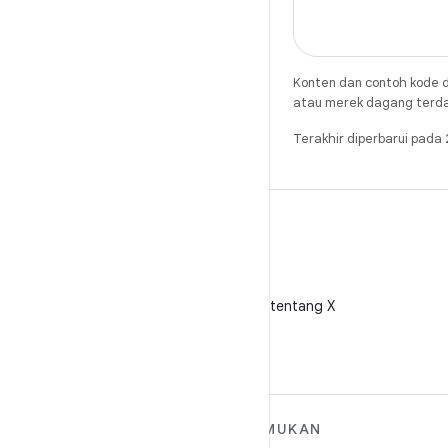
Konten dan contoh kode d
atau merek dagang terdaft
Terakhir diperbarui pad
X
Ikuti @AndroidDev tentang X
SELENGKAPNYA
TEMUKAN