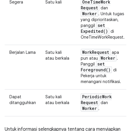
One
Time
Work
Segera
Satu kali
Request
dan
Worker
. Untuk tugas
yang diprioritaskan,
set
panggil
Expedited(
)
di
OneTimeWorkRequest.
Work
Request
Berjalan Lama
Satu kali
apa
Worker
atau berkala
pun atau
.
set
Panggil
Foreground(
)
di
Pekerja untuk
menangani notifikasi.
Periodic
Work
Dapat
Satu kali
Request
ditangguhkan
atau berkala
dan
Worker
.
Untuk informasi selengkapnya tentang cara menyiapkan