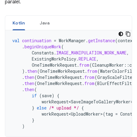
paralel.
Kotlin
Java
val
continuation
=
WorkManager
.
getInstance
(
context
.
beginUniqueWork
(
Constants
.
IMAGE_MANIPULATION_WORK_NAME
,
ExistingWorkPolicy
.
REPLACE
,
OneTimeWorkRequest
.
from
(
CleanupWorker
::
cla
).
then
(
OneTimeWorkRequest
.
from
(
WaterColorFilte
.
then
(
OneTimeWorkRequest
.
from
(
GrayScaleFilterW
.
then
(
OneTimeWorkRequest
.
from
(
BlurEffectFilter
.
then
(
if
(
save
)
{
workRequest<SaveImageToGalleryWorker>
(
}
else
/* upload */
{
workRequest<UploadWorker>
(
tag
=
Consta
}
)