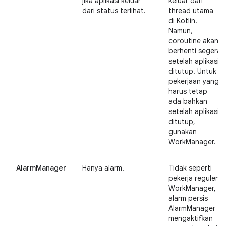
jika aplikasi keluar
keluar dari
dari status terlihat.
thread utama
di Kotlin.
Namun,
coroutine akan
berhenti segera
setelah aplikasi
ditutup. Untuk
pekerjaan yang
harus tetap
ada bahkan
setelah aplikasi
ditutup,
gunakan
WorkManager.
AlarmManager
Hanya alarm.
Tidak seperti
pekerja reguler
WorkManager,
alarm persis
AlarmManager
mengaktifkan