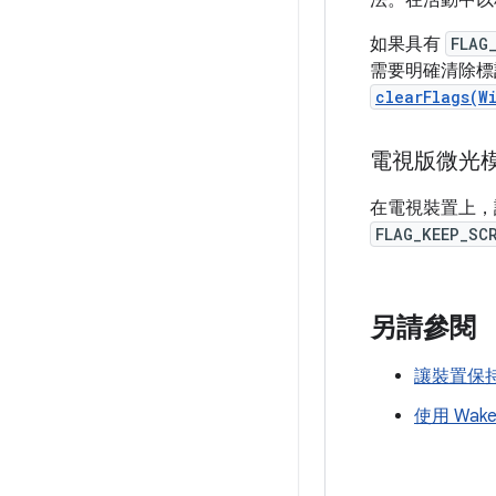
法。在活動中以
如果具有
FLAG
需要明確清除標
clearFlags(W
電視版微光
在電視裝置上
FLAG_KEEP_SC
另請參閱
讓裝置保
使用 Wake