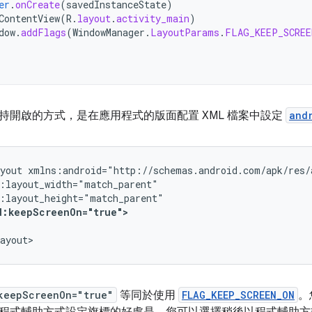
er
.
onCreate
(
savedInstanceState
)
ContentView
(
R
.
layout
.
activity_main
)
dow
.
addFlags
(
WindowManager
.
LayoutParams
.
FLAG_KEEP_SCREE
持開啟的方式，是在應用程式的版面配置 XML 檔案中設定
and
yout
d:keepScreenOn="true">
ayout>
keepScreenOn="true"
等同於使用
FLAG_KEEP_SCREEN_ON
。