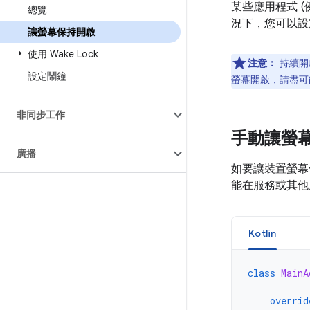
某些應用程式 (
總覽
況下，您可以設
讓螢幕保持開啟
使用 Wake Lock
注意：
持續開
設定鬧鐘
螢幕開啟，請盡可
非同步工作
手動讓螢
廣播
如要讓裝置螢幕
能在服務或其他
Kotlin
class
MainA
overrid