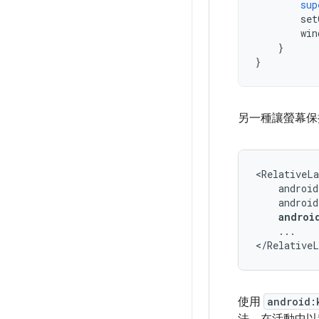
sup
set
win
}
}
另一種讓螢幕保
<RelativeLa
androi
...

</RelativeL
使用
android: