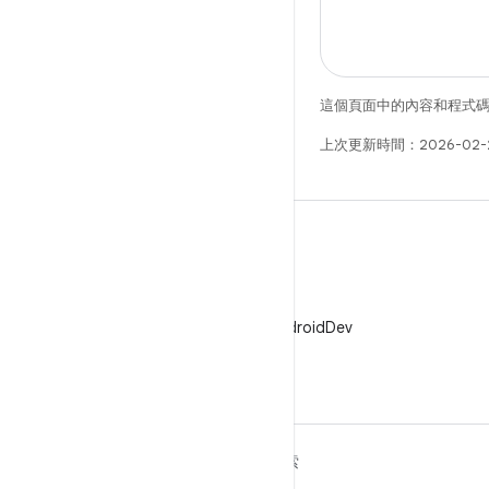
這個頁面中的內容和程式
上次更新時間：2026-02-
X
在 X 中追蹤 @AndroidDev
深入瞭解 ANDROID
探索