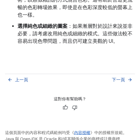
術，以類似雜訊的方式混合色彩。這有助於營造更流
暢的色彩轉場效果，即使是在色彩深度較低的螢幕上
也一樣。
選擇純色或細緻的圖案
：如果漸層對於設計來說並非
必要，請考慮改用純色或細緻的模式。這些做法較不
容易出現色帶問題，而且仍可建立美觀的 UI。
上一頁
下一頁
arrow_back
arrow_forward
這對你有幫助嗎？
這個頁面中的內容和程式碼範例均受《
內容授權
》中的授權所規範。
Java 與 OpenJDK 是 Oracle 和/或其關係企業的商標或註冊商標。