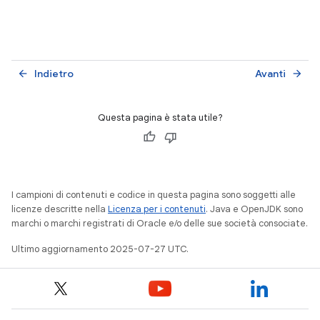
Indietro
Avanti
arrow_back
arrow_forward
Questa pagina è stata utile?
I campioni di contenuti e codice in questa pagina sono soggetti alle
licenze descritte nella
Licenza per i contenuti
. Java e OpenJDK sono
marchi o marchi registrati di Oracle e/o delle sue società consociate.
Ultimo aggiornamento 2025-07-27 UTC.