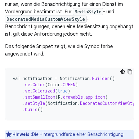
nur an, wenn die Benachrichtigung für einen Dienst im
Vordergrund bestimmt ist. Für
MediaStyle
- und
DecoratedMediaCustomViewStyle
-
Benachrichtigungen, denen eine Mediensitzung angehängt
ist, gilt diese Anforderung jedoch nicht.
Das folgende Snippet zeigt, wie die Symbolfarbe
angewendet wird.
val
notification
=
Notification
.
Builder
()
.
setColor
(
Color
.
GREEN
)
.
setColorized
(
true
)
.
setSmallIcon
(
R
.
drawable
.
app_icon
)
.
setStyle
(
Notification
.
DecoratedCustomViewStyl
.
build
()
Hinweis
:Die Hintergrundfarbe einer Benachrichtigung