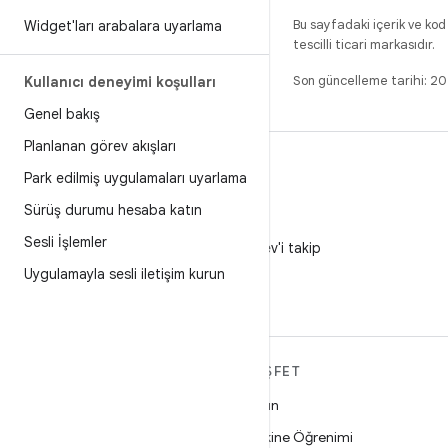
Bu sayfadaki içerik ve kod
Widget'ları arabalara uyarlama
tescilli ticari markasıdır.
Son güncelleme tarihi: 
Kullanıcı deneyimi koşulları
Genel bakış
Planlanan görev akışları
Park edilmiş uygulamaları uyarlama
Sürüş durumu hesaba katın
X
Sesli İşlemler
X'te @AndroidDev'i takip
edin
Uygulamayla sesli iletişim kurun
ANDROID HAKKINDA
KEŞFET
DAHA FAZLA
Oyun
Android
Makine Öğrenimi