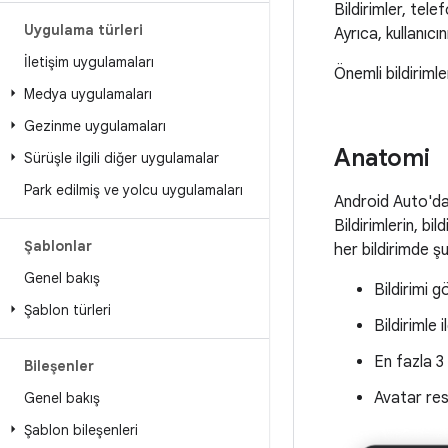
Bildirimler, tele
Uygulama türleri
Ayrıca, kullanıcı
İletişim uygulamaları
Önemli bildirimle
Medya uygulamaları
Gezinme uygulamaları
Anatomi
Sürüşle ilgili diğer uygulamalar
Park edilmiş ve yolcu uygulamaları
Android Auto'da 
Bildirimlerin, b
Şablonlar
her bildirimde şu
Genel bakış
Bildirimi 
Şablon türleri
Bildirimle il
En fazla 3
Bileşenler
Avatar res
Genel bakış
Şablon bileşenleri