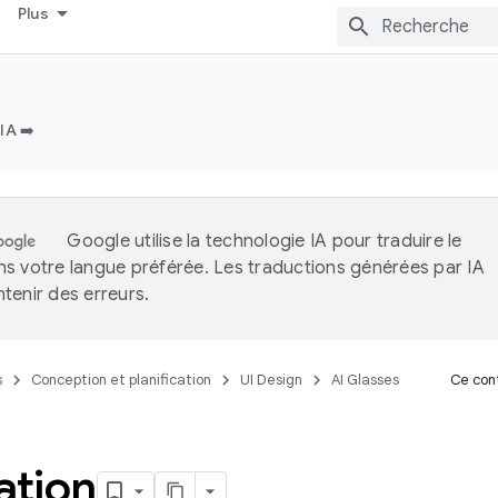
Plus
IA ➡️
Google utilise la technologie IA pour traduire le
s votre langue préférée. Les traductions générées par IA
tenir des erreurs.
s
Conception et planification
UI Design
AI Glasses
Ce cont
ation