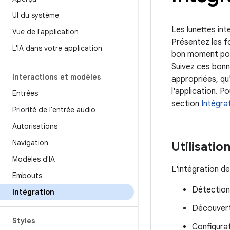
UI du système
Les lunettes int
Vue de l'application
Présentez les fo
L'IA dans votre application
bon moment pour
Suivez ces bonne
Interactions et modèles
appropriées, qu'
l'application. P
Entrées
section
Intégrat
Priorité de l'entrée audio
Autorisations
Navigation
Utilisati
Modèles d'IA
L'intégration de
Embouts
Détection
Intégration
Découverte
Styles
Configurat