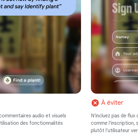
cancel
À éviter
commentaires audio et visuels
N'incluez pas de flux
utilisation des fonctionnalités
comme l'inscription, s
plutôt l'utilisateur ve