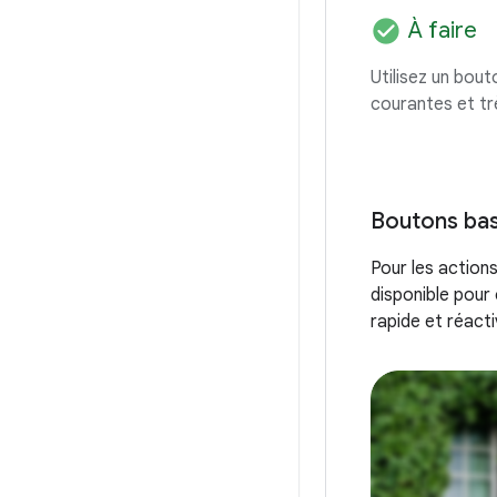
check_circle
À faire
Utilisez un bout
courantes et tr
Boutons bas
Pour les action
disponible pour
rapide et réacti