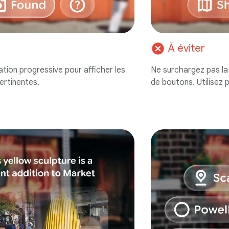
cancel
À éviter
lgation progressive pour afficher les
Ne surchargez pas la 
ertinentes.
de boutons. Utilisez 