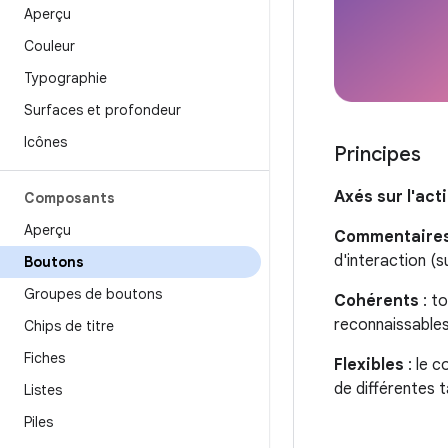
Aperçu
Couleur
Typographie
Surfaces et profondeur
Icônes
Principes
Axés sur l'act
Composants
Aperçu
Commentaires
d'interaction (s
Boutons
Groupes de boutons
Cohérents
: t
reconnaissables
Chips de titre
Fiches
Flexibles
: le c
de différentes t
Listes
Piles