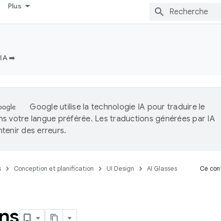
Plus
IA ➡️
Google utilise la technologie IA pour traduire le
s votre langue préférée. Les traductions générées par IA
tenir des erreurs.
s
Conception et planification
UI Design
AI Glasses
Ce cont
ns