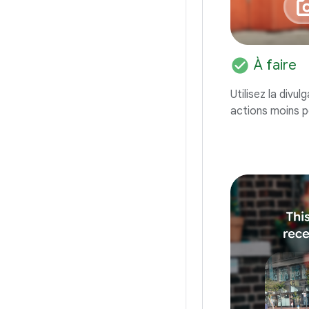
check_circle
À faire
Utilisez la divu
actions moins p