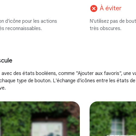
cancel
À éviter
on d'icône pour les actions
N'utilisez pas de bou
ès reconnaissables.
très obscures.
cule
s avec des états booléens, comme "Ajouter aux favoris", une v
 chaque type de bouton. L'échange d'icônes entre les états de b
ve.