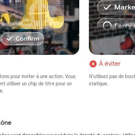
cancel
À éviter
tons pour inviter à une action. Vous
N'utilisez pas de bo
 utiliser un chip de titre pour un
statique.
e.
cône