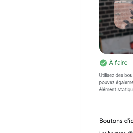
check_circle
À faire
Utilisez des bou
pouvez également
élément statiqu
Boutons d'i