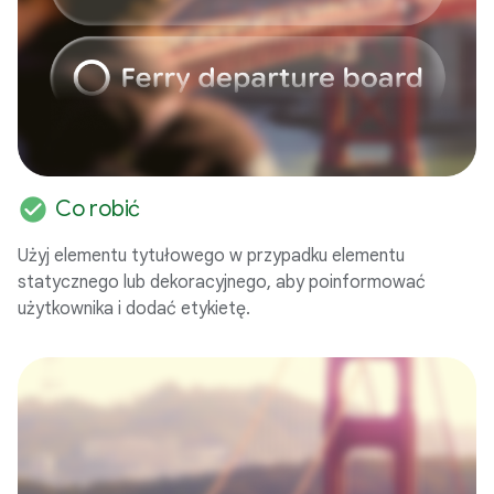
check_circle
Co robić
Użyj elementu tytułowego w przypadku elementu
statycznego lub dekoracyjnego, aby poinformować
użytkownika i dodać etykietę.