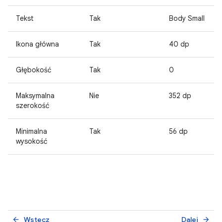
Tekst
Tak
Body Small
Ikona główna
Tak
40 dp
Głębokość
Tak
0
Maksymalna
Nie
352 dp
szerokość
Minimalna
Tak
56 dp
wysokość
Wstecz
Dalej
arrow_back
arrow_forward