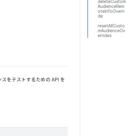
deleteCustom
AudienceRem
oteInfoOverri
de
resetAllCusto
mAudienceOv
errides
ィエンスをテストするための API を