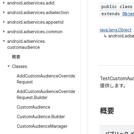
android
.
adservices
.
adid
public class
android
.
adservices
.
adselection
extends
Obje
android
.
adservices
.
appsetid
java.lang.Object
android
.
adservices
.
common
↳
android.ads
android
.
adservices
.
customaudience
概要
Classes
Add
Custom
Audience
Override
TestCusto
Request
提供します。
Add
Custom
Audience
Override
Request
.
Builder
Custom
Audience
概要
Custom
Audience
.
Builder
Custom
Audience
Manager