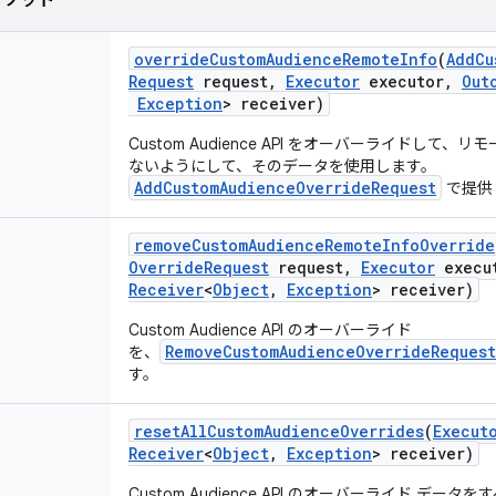
メソッド
override
Custom
Audience
Remote
Info
(
Add
Cu
Request
request
,
Executor
executor
,
Out
Exception
> receiver)
Custom Audience API をオーバーライドして
ないようにして、そのデータを使用します。
AddCustomAudienceOverrideRequest
で提供
remove
Custom
Audience
Remote
Info
Override
Override
Request
request
,
Executor
execu
Receiver
<
Object
,
Exception
> receiver)
Custom Audience API のオーバーライド
RemoveCustomAudienceOverrideRequest
を、
す。
reset
All
Custom
Audience
Overrides
(
Execut
Receiver
<
Object
,
Exception
> receiver)
Custom Audience API のオーバーライド デー