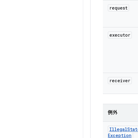
request
executor
receiver
例外
Illegal
Stat
Exception