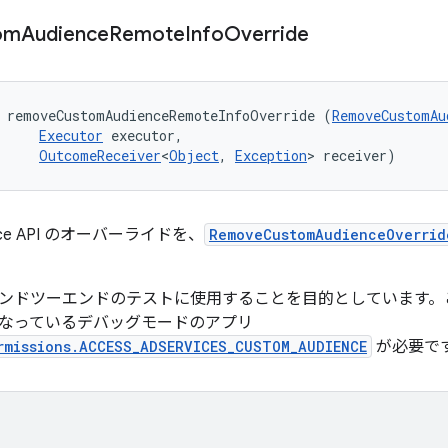
om
Audience
Remote
Info
Override
d removeCustomAudienceRemoteInfoOverride (
RemoveCustomAu
Executor
 executor, 

OutcomeReceiver
<
Object
, 
Exception
> receiver)
ience API のオーバーライドを、
RemoveCustomAudienceOverrid
ンドツーエンドのテストに使用することを目的としています。この
なっているデバッグモードのアプリ
rmissions.ACCESS_ADSERVICES_CUSTOM_AUDIENCE
が必要で