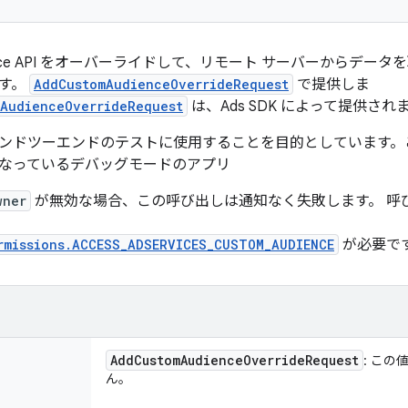
udience API をオーバーライドして、リモート サーバーからデ
す。
AddCustomAudienceOverrideRequest
で提供しま
AudienceOverrideRequest
は、Ads SDK によって提供され
ンドツーエンドのテストに使用することを目的としています。この
なっているデバッグモードのアプリ
wner
が無効な場合、この呼び出しは通知なく失敗します。 呼
rmissions.ACCESS_ADSERVICES_CUSTOM_AUDIENCE
が必要で
Add
Custom
Audience
Override
Request
: この
ん。