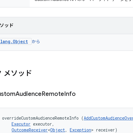
ソッド
.lang.Object
から
 メソッド
ustom
Audience
Remote
Info
 overrideCustomAudienceRemoteInfo (
AddCustomAudienceOve
Executor
 executor, 

OutcomeReceiver
<
Object
, 
Exception
> receiver)