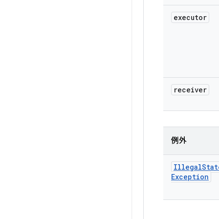
executor
receiver
例外
Illegal
Stat
Exception