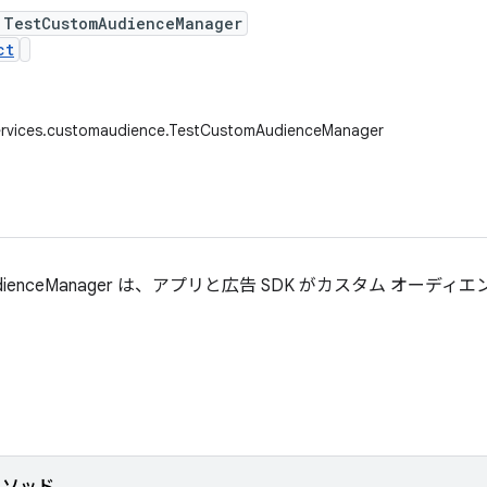
 TestCustomAudienceManager
ct
ervices.customaudience.TestCustomAudienceManager
mAudienceManager は、アプリと広告 SDK がカスタム オーデ