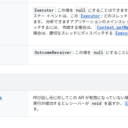
Executor
null
: この値を
にすることはできませ
Executor
スナー イベントは、この
: どのスレッ
ます。 分析できますアプリケーションのメインスレ
Context
.
get
M
ッチするには、 作成する場合は、
Execu
場合は、適切なスレッドにディスパッチする
Outcome
Receiver
null
: この値を
にすること
e
呼び出し元に対してこの API が有効になっていない
void
E
実行が成功するとレシーバーが
を返すか、
す。