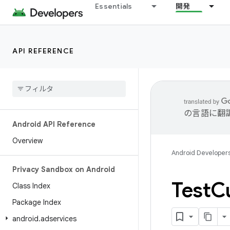
Essentials
開発
API REFERENCE
の言語に翻
Android API Reference
Overview
Android Developer
Privacy Sandbox on Android
Test
C
Class Index
Package Index
android
.
adservices