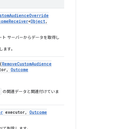
stom
Audience
Override
come
Receiver
<
Object
,
、リモート サーバーからデータを取得し
します。
(
Remove
Custom
Audience
tor
,
Outcome
の関連データと関連付けていま
or
executor
,
Outcome
タをすべて削除します。