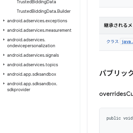
Trusted
Bidding
Data
Trusted
Bidding
Data
.
Builder
android
.
adservices
.
exceptions
継承されるメ
android
.
adservices
.
measurement
android
.
adservices
.
java
クラス
ondevicepersonalization
android
.
adservices
.
signals
android
.
adservices
.
topics
パブリック
android
.
app
.
sdksandbox
android
.
app
.
sdksandbox
.
sdkprovider
overrides
C
public void