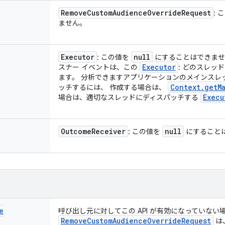
Remove
Custom
Audience
Override
Request
: 
ません。
Executor
null
: この値を
にすることはできませ
Executor
スナー イベントは、この
: どのスレッ
ます。 分析できますアプリケーションのメインスレ
Context
.
get
M
ッチするには、 作成する場合は、
Execu
場合は、適切なスレッドにディスパッチする
Outcome
Receiver
null
: この値を
にすること
e
呼び出し元に対してこの API が有効になっていない
RemoveCustomAudienceOverrideRequest
は、