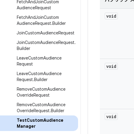
パブリック 
Fetch
And
Join
Custom
Audience
Request
void
Fetch
And
Join
Custom
Audience
Request
.
Builder
Join
Custom
Audience
Request
Join
Custom
Audience
Request
.
Builder
Leave
Custom
Audience
Request
void
Leave
Custom
Audience
Request
.
Builder
Remove
Custom
Audience
Override
Request
Remove
Custom
Audience
Override
Request
.
Builder
void
Test
Custom
Audience
Manager