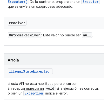
Executor(
)
Executor
De lo contrario, proporciona un
que se envíe a un subproceso adecuado.
receiver
Outcome
Receiver
null
: Este valor no puede ser
.
Arroja
Illegal
State
Exception
si esta API no está habilitada para el emisor
void
El receptor muestra un
si la ejecución es correcta,
Exception
o bien un
indica el error.