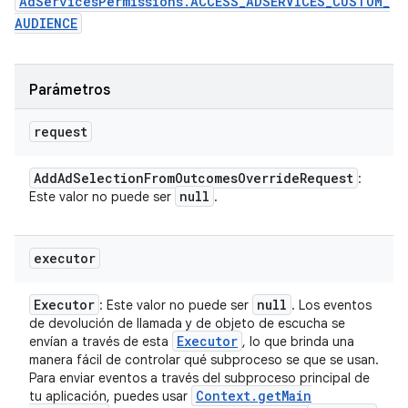
AdServicesPermissions.ACCESS_ADSERVICES_CUSTOM_
AUDIENCE
Parámetros
request
Add
Ad
Selection
From
Outcomes
Override
Request
:
null
Este valor no puede ser
.
executor
Executor
null
: Este valor no puede ser
. Los eventos
de devolución de llamada y de objeto de escucha se
Executor
envían a través de esta
, lo que brinda una
manera fácil de controlar qué subproceso se que se usan.
Para enviar eventos a través del subproceso principal de
Context
.
get
Main
tu aplicación, puedes usar