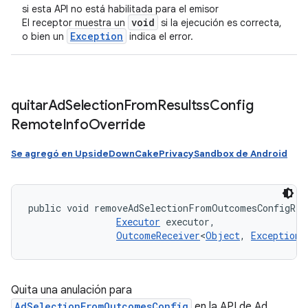
si esta API no está habilitada para el emisor
void
El receptor muestra un
si la ejecución es correcta,
Exception
o bien un
indica el error.
quitar
Ad
Selection
From
Resultss
Config
Remote
Info
Override
Se agregó en UpsideDownCakePrivacySandbox de Android
public void removeAdSelectionFromOutcomesConfigRem
Executor
 executor, 

OutcomeReceiver
<
Object
, 
Exception
>
Quita una anulación para
AdSelectionFromOutcomesConfig
en la API de Ad