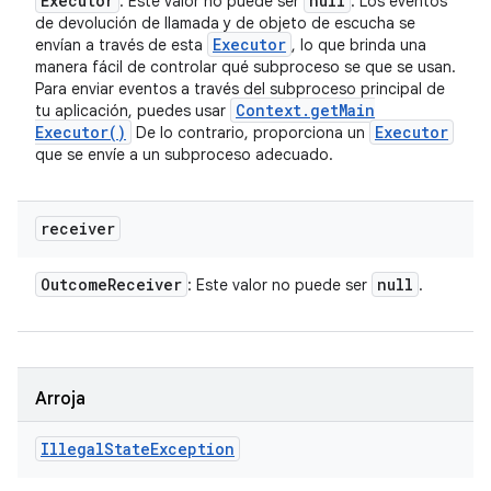
Executor
null
: Este valor no puede ser
. Los eventos
de devolución de llamada y de objeto de escucha se
Executor
envían a través de esta
, lo que brinda una
manera fácil de controlar qué subproceso se que se usan.
Para enviar eventos a través del subproceso principal de
Context
.
get
Main
tu aplicación, puedes usar
Executor(
)
Executor
De lo contrario, proporciona un
que se envíe a un subproceso adecuado.
receiver
Outcome
Receiver
null
: Este valor no puede ser
.
Arroja
Illegal
State
Exception