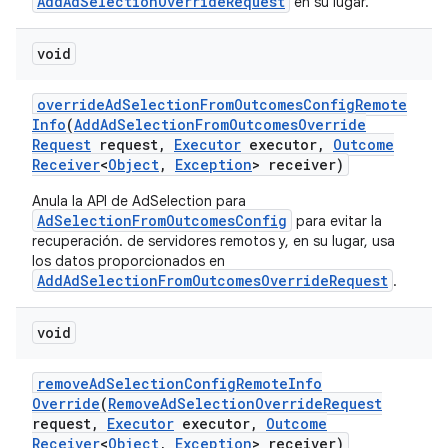
AddAdSelectionOverrideRequest
en su lugar.
void
override
Ad
Selection
From
Outcomes
Config
Remote
Info
(
Add
Ad
Selection
From
Outcomes
Override
Request
request
,
Executor
executor
,
Outcome
Receiver
<
Object
,
Exception
> receiver)
Anula la API de AdSelection para
AdSelectionFromOutcomesConfig
para evitar la
recuperación. de servidores remotos y, en su lugar, usa
los datos proporcionados en
AddAdSelectionFromOutcomesOverrideRequest
.
void
remove
Ad
Selection
Config
Remote
Info
Override
(
Remove
Ad
Selection
Override
Request
request
,
Executor
executor
,
Outcome
Receiver
<
Object
,
Exception
> receiver)