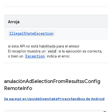
Arroja
Illegal
State
Exception
si esta API no está habilitada para el emisor
void
El receptor muestra un
si la ejecución es correcta,
Exception
o bien un
indica el error.
anulación
Ad
Selection
From
Resultss
Config
Remote
Info
Se agregó en UpsideDownCakePrivacySandbox de Android