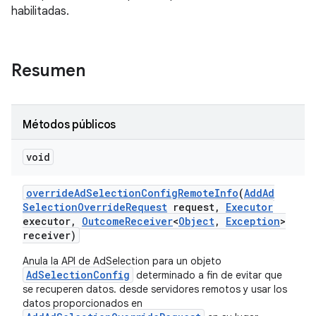
habilitadas.
ation
Resumen
Métodos públicos
void
override
Ad
Selection
Config
Remote
Info
(
Add
Ad
Selection
Override
Request
request
,
Executor
executor
,
Outcome
Receiver
<
Object
,
Exception
>
receiver)
Anula la API de AdSelection para un objeto
AdSelectionConfig
determinado a fin de evitar que
se recuperen datos. desde servidores remotos y usar los
datos proporcionados en