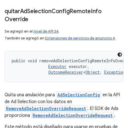
quitar
Ad
Selection
Config
Remote
Info
Override
Se agregó en el
nivel de API 34
.
También se agregó en
Extensiones de servicios de anuncios 4
.
public void removeAdSelectionConfigRemoteInfoOverr
Executor
 executor, 

OutcomeReceiver
<
Object
, 
Exception
>
Quita una anulación para
AdSelectionConfig
en la API
de Ad Selection con los datos en
RemoveAdSelectionOverrideRequest
. El SDK de Ads
proporciona
RemoveAdSelectionOverrideRequest
.
Este método está diseñado para usarse en pruebas de