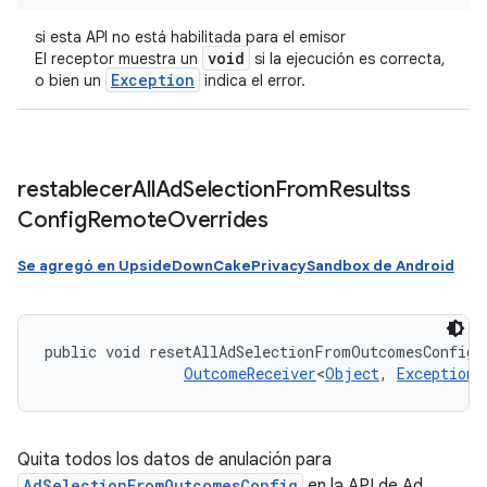
si esta API no está habilitada para el emisor
void
El receptor muestra un
si la ejecución es correcta,
Exception
o bien un
indica el error.
restablecer
All
Ad
Selection
From
Resultss
Config
Remote
Overrides
Se agregó en UpsideDownCakePrivacySandbox de Android
public void resetAllAdSelectionFromOutcomesConfigR
OutcomeReceiver
<
Object
, 
Exception
>
Quita todos los datos de anulación para
AdSelectionFromOutcomesConfig
en la API de Ad