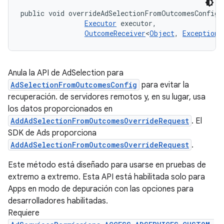
public void overrideAdSelectionFromOutcomesConfigR
Executor
 executor, 

OutcomeReceiver
<
Object
, 
Exception
>
Anula la API de AdSelection para
AdSelectionFromOutcomesConfig
para evitar la
recuperación. de servidores remotos y, en su lugar, usa
los datos proporcionados en
AddAdSelectionFromOutcomesOverrideRequest
. El
SDK de Ads proporciona
AddAdSelectionFromOutcomesOverrideRequest
.
Este método está diseñado para usarse en pruebas de
extremo a extremo. Esta API está habilitada solo para
Apps en modo de depuración con las opciones para
desarrolladores habilitadas.
Requiere