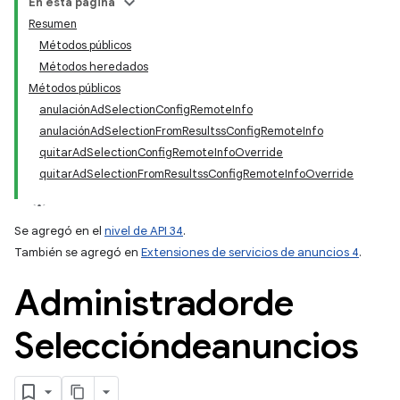
En esta página
Resumen
Métodos públicos
Métodos heredados
Métodos públicos
anulaciónAdSelectionConfigRemoteInfo
anulaciónAdSelectionFromResultssConfigRemoteInfo
quitarAdSelectionConfigRemoteInfoOverride
quitarAdSelectionFromResultssConfigRemoteInfoOverride
Se agregó en el
nivel de API 34
.
También se agregó en
Extensiones de servicios de anuncios 4
.
Administradorde
Seleccióndeanuncios