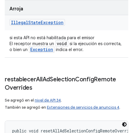
Arroja
Illegal
State
Exception
si esta API no está habilitada para el emisor
void
El receptor muestra un
si la ejecución es correcta,
Exception
o bien un
indica el error.
restablecer
All
Ad
Selection
Config
Remote
Overrides
Se agregó en el
nivel de API 34
.
También se agregó en
Extensiones de servicios de anuncios 4
.
public void resetAllAdSelectionConfigRemoteOverrid