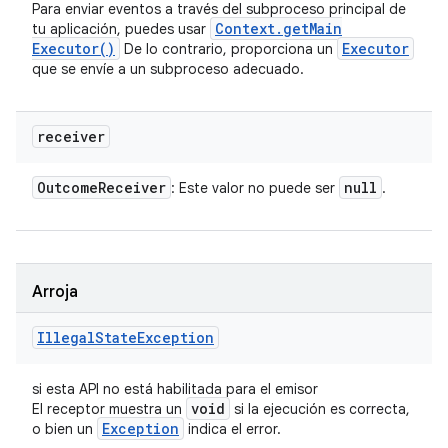
Para enviar eventos a través del subproceso principal de
Context
.
get
Main
tu aplicación, puedes usar
Executor(
)
Executor
De lo contrario, proporciona un
que se envíe a un subproceso adecuado.
receiver
Outcome
Receiver
null
: Este valor no puede ser
.
Arroja
Illegal
State
Exception
si esta API no está habilitada para el emisor
void
El receptor muestra un
si la ejecución es correcta,
Exception
o bien un
indica el error.