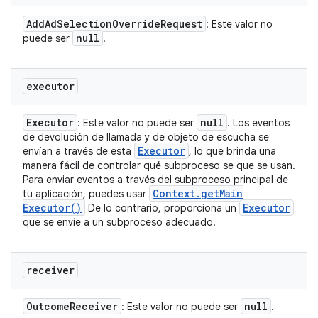
Add
Ad
Selection
Override
Request
: Este valor no
null
puede ser
.
executor
Executor
null
: Este valor no puede ser
. Los eventos
de devolución de llamada y de objeto de escucha se
Executor
envían a través de esta
, lo que brinda una
manera fácil de controlar qué subproceso se que se usan.
Para enviar eventos a través del subproceso principal de
Context
.
get
Main
tu aplicación, puedes usar
Executor(
)
Executor
De lo contrario, proporciona un
que se envíe a un subproceso adecuado.
receiver
Outcome
Receiver
null
: Este valor no puede ser
.