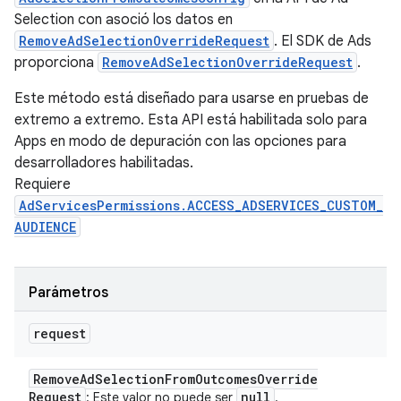
Selection con asoció los datos en
RemoveAdSelectionOverrideRequest
. El SDK de Ads
proporciona
RemoveAdSelectionOverrideRequest
.
Este método está diseñado para usarse en pruebas de
extremo a extremo. Esta API está habilitada solo para
Apps en modo de depuración con las opciones para
desarrolladores habilitadas.
Requiere
AdServicesPermissions.ACCESS_ADSERVICES_CUSTOM_
AUDIENCE
Parámetros
request
Remove
Ad
Selection
From
Outcomes
Override
Request
null
: Este valor no puede ser
.