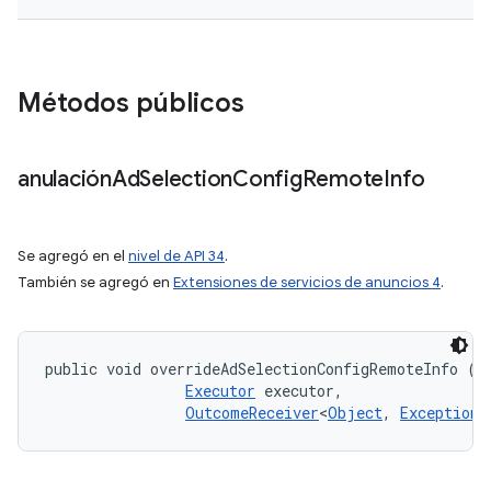
Métodos públicos
anulación
Ad
Selection
Config
Remote
Info
Se agregó en el
nivel de API 34
.
También se agregó en
Extensiones de servicios de anuncios 4
.
public void overrideAdSelectionConfigRemoteInfo (
A
Executor
 executor, 

OutcomeReceiver
<
Object
, 
Exception
>