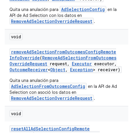
AdSelectionConfig
Quita una anulación para
en la
API de Ad Selection con los datos en
RemoveAdSelectionOverrideRequest
.
void
remove
Ad
Selection
From
Outcomes
Config
Remote
Info
Override
(
Remove
Ad
Selection
From
Outcomes
Override
Request
request
,
Executor
executor
,
Outcome
Receiver
<
Object
,
Exception
> receiver)
Quita una anulación para
AdSelectionFromOutcomesConfig
en la API de Ad
Selection con asoció los datos en
RemoveAdSelectionOverrideRequest
.
void
reset
All
Ad
Selection
Config
Remote