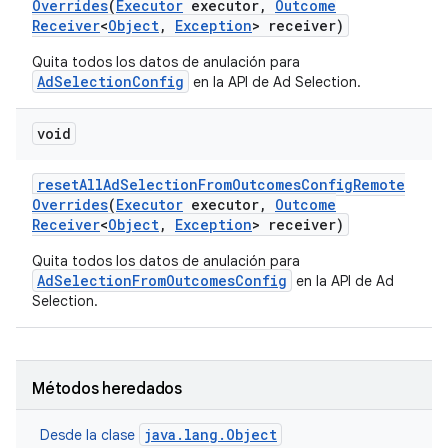
Overrides
(
Executor
executor
,
Outcome
Receiver
<
Object
,
Exception
> receiver)
Quita todos los datos de anulación para
AdSelectionConfig
en la API de Ad Selection.
void
reset
All
Ad
Selection
From
Outcomes
Config
Remote
Overrides
(
Executor
executor
,
Outcome
Receiver
<
Object
,
Exception
> receiver)
Quita todos los datos de anulación para
AdSelectionFromOutcomesConfig
en la API de Ad
Selection.
Métodos heredados
java.lang.Object
Desde la clase