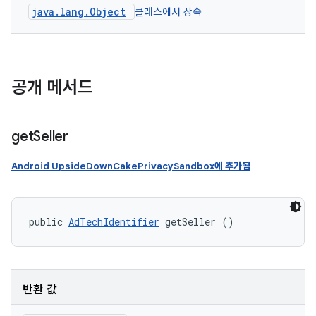
java.lang.Object
클래스에서 상속
공개 메서드
get
Seller
Android UpsideDownCakePrivacySandbox에 추가됨
public 
AdTechIdentifier
 getSeller ()
반환 값