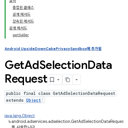
요약
중첩된 클래스
공개 메서드
상속된 메서드
공개 메서드
getSeller
Android UpsideDownCakePrivacySandbox에 추가됨
Get
Ad
Selection
Data
Request
public final class GetAdSelectionDataRequest
extends
Object
java.lang.Object
↳
android.adservices.adselection.GetAdSelectionDataRequest
를 사용합니다.