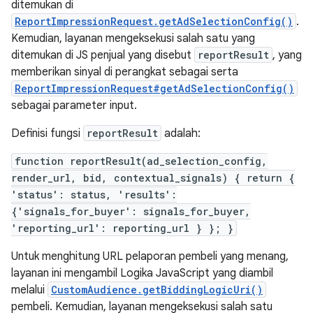
ditemukan di
ReportImpressionRequest.getAdSelectionConfig()
.
Kemudian, layanan mengeksekusi salah satu yang
ditemukan di JS penjual yang disebut
reportResult
, yang
memberikan sinyal di perangkat sebagai serta
ReportImpressionRequest#getAdSelectionConfig()
sebagai parameter input.
Definisi fungsi
reportResult
adalah:
function reportResult(ad_selection_config,
render_url, bid, contextual_signals) { return {
'status': status, 'results':
{'signals_for_buyer': signals_for_buyer,
'reporting_url': reporting_url } }; }
Untuk menghitung URL pelaporan pembeli yang menang,
layanan ini mengambil Logika JavaScript yang diambil
melalui
CustomAudience.getBiddingLogicUri()
pembeli. Kemudian, layanan mengeksekusi salah satu