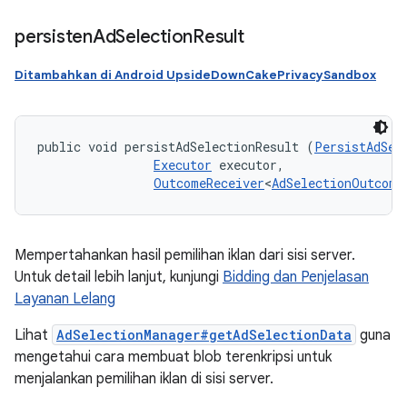
persisten
Ad
Selection
Result
Ditambahkan di Android UpsideDownCakePrivacySandbox
public void persistAdSelectionResult (
PersistAdSel
Executor
 executor, 

OutcomeReceiver
<
AdSelectionOutcome
Mempertahankan hasil pemilihan iklan dari sisi server.
Untuk detail lebih lanjut, kunjungi
Bidding dan Penjelasan
Layanan Lelang
Lihat
AdSelectionManager#getAdSelectionData
guna
mengetahui cara membuat blob terenkripsi untuk
menjalankan pemilihan iklan di sisi server.