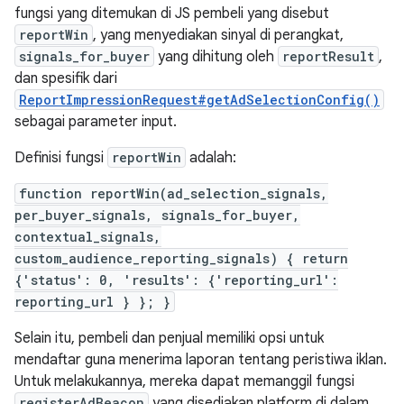
fungsi yang ditemukan di JS pembeli yang disebut
reportWin
, yang menyediakan sinyal di perangkat,
signals_for_buyer
yang dihitung oleh
reportResult
,
dan spesifik dari
ReportImpressionRequest#getAdSelectionConfig()
sebagai parameter input.
Definisi fungsi
reportWin
adalah:
function reportWin(ad_selection_signals,
per_buyer_signals, signals_for_buyer,
contextual_signals,
custom_audience_reporting_signals) { return
{'status': 0, 'results': {'reporting_url':
reporting_url } }; }
Selain itu, pembeli dan penjual memiliki opsi untuk
mendaftar guna menerima laporan tentang peristiwa iklan.
Untuk melakukannya, mereka dapat memanggil fungsi
registerAdBeacon
yang disediakan platform di dalam