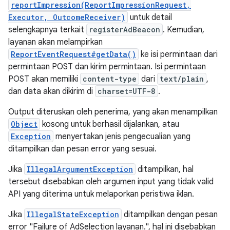
reportImpression(ReportImpressionRequest,
Executor, OutcomeReceiver)
untuk detail
selengkapnya terkait
registerAdBeacon
. Kemudian,
layanan akan melampirkan
ReportEventRequest#getData()
ke isi permintaan dari
permintaan POST dan kirim permintaan. Isi permintaan
POST akan memiliki
content-type
dari
text/plain
,
dan data akan dikirim di
charset=UTF-8
.
Output diteruskan oleh penerima, yang akan menampilkan
Object
kosong untuk berhasil dijalankan, atau
Exception
menyertakan jenis pengecualian yang
ditampilkan dan pesan error yang sesuai.
Jika
IllegalArgumentException
ditampilkan, hal
tersebut disebabkan oleh argumen input yang tidak valid
API yang diterima untuk melaporkan peristiwa iklan.
Jika
IllegalStateException
ditampilkan dengan pesan
error "Failure of AdSelection layanan.", hal ini disebabkan