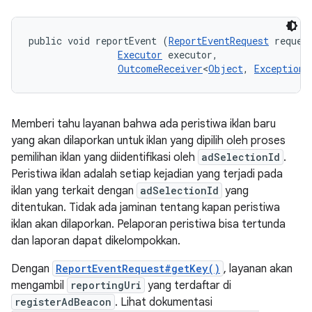
public void reportEvent (
ReportEventRequest
 request
Executor
 executor, 

OutcomeReceiver
<
Object
, 
Exception
>
Memberi tahu layanan bahwa ada peristiwa iklan baru
yang akan dilaporkan untuk iklan yang dipilih oleh proses
pemilihan iklan yang diidentifikasi oleh
adSelectionId
.
Peristiwa iklan adalah setiap kejadian yang terjadi pada
iklan yang terkait dengan
adSelectionId
yang
ditentukan. Tidak ada jaminan tentang kapan peristiwa
iklan akan dilaporkan. Pelaporan peristiwa bisa tertunda
dan laporan dapat dikelompokkan.
Dengan
ReportEventRequest#getKey()
, layanan akan
mengambil
reportingUri
yang terdaftar di
registerAdBeacon
. Lihat dokumentasi