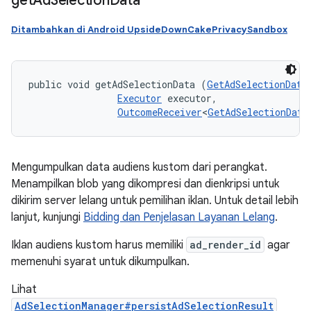
get
Ad
Selection
Data
Ditambahkan di Android UpsideDownCakePrivacySandbox
public void getAdSelectionData (
GetAdSelectionData
Executor
 executor, 

OutcomeReceiver
<
GetAdSelectionData
Mengumpulkan data audiens kustom dari perangkat.
Menampilkan blob yang dikompresi dan dienkripsi untuk
dikirim server lelang untuk pemilihan iklan. Untuk detail lebih
lanjut, kunjungi
Bidding dan Penjelasan Layanan Lelang
.
Iklan audiens kustom harus memiliki
ad_render_id
agar
memenuhi syarat untuk dikumpulkan.
Lihat
AdSelectionManager#persistAdSelectionResult