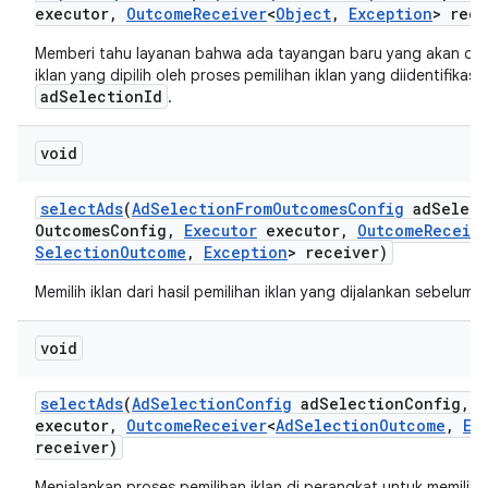
executor
,
Outcome
Receiver
<
Object
,
Exception
> rece
Memberi tahu layanan bahwa ada tayangan baru yang akan dil
iklan yang dipilih oleh proses pemilihan iklan yang diidentifikasi 
adSelectionId
.
void
select
Ads
(
Ad
Selection
From
Outcomes
Config
ad
Select
Outcomes
Config
,
Executor
executor
,
Outcome
Receiv
Selection
Outcome
,
Exception
> receiver)
Memilih iklan dari hasil pemilihan iklan yang dijalankan sebelumn
void
select
Ads
(
Ad
Selection
Config
ad
Selection
Config
,
E
executor
,
Outcome
Receiver
<
Ad
Selection
Outcome
,
Ex
receiver)
Menjalankan proses pemilihan iklan di perangkat untuk memilih i