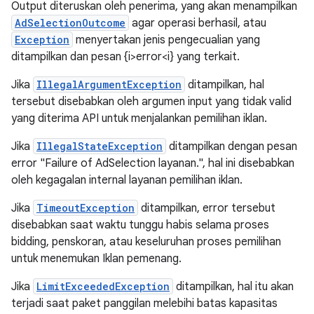
Output diteruskan oleh penerima, yang akan menampilkan
AdSelectionOutcome
agar operasi berhasil, atau
Exception
menyertakan jenis pengecualian yang
ditampilkan dan pesan {i>error<i} yang terkait.
Jika
IllegalArgumentException
ditampilkan, hal
tersebut disebabkan oleh argumen input yang tidak valid
yang diterima API untuk menjalankan pemilihan iklan.
Jika
IllegalStateException
ditampilkan dengan pesan
error "Failure of AdSelection layanan.", hal ini disebabkan
oleh kegagalan internal layanan pemilihan iklan.
Jika
TimeoutException
ditampilkan, error tersebut
disebabkan saat waktu tunggu habis selama proses
bidding, penskoran, atau keseluruhan proses pemilihan
untuk menemukan Iklan pemenang.
Jika
LimitExceededException
ditampilkan, hal itu akan
terjadi saat paket panggilan melebihi batas kapasitas