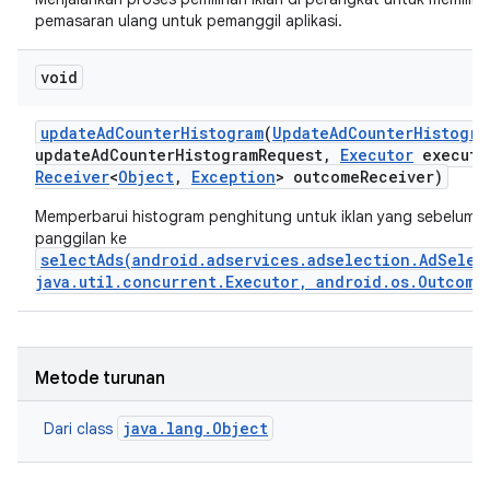
pemasaran ulang untuk pemanggil aplikasi.
void
update
Ad
Counter
Histogram
(
Update
Ad
Counter
Histogra
update
Ad
Counter
Histogram
Request
,
Executor
executo
Receiver
<
Object
,
Exception
> outcome
Receiver)
Memperbarui histogram penghitung untuk iklan yang sebelumnya
panggilan ke
selectAds(android.adservices.adselection.AdSelec
java.util.concurrent.Executor, android.os.Outcome
Metode turunan
java.lang.Object
Dari class