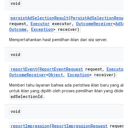
void
persist
Ad
Selection
Result
(
Persist
Ad
Selection
Result
request
,
Executor
executor
,
Outcome
Receiver
<
Ad
Sel
Outcome
,
Exception
> receiver)
Mempertahankan hasil pemilihan iklan dari sisi server.
void
report
Event
(
Report
Event
Request
request
,
Executor
Outcome
Receiver
<
Object
,
Exception
> receiver)
Memberi tahu layanan bahwa ada peristiwa iklan baru yang aka
untuk iklan yang dipilih oleh proses pemilihan iklan yang diidenti
adSelectionId
.
void
report
Impression
(
Report
Impression
Request
request