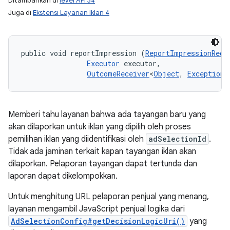
Ditambahkan di
level API 34
Juga di
Ekstensi Layanan Iklan 4
public void reportImpression (
ReportImpressionRequ
Executor
 executor, 

OutcomeReceiver
<
Object
, 
Exception
>
Memberi tahu layanan bahwa ada tayangan baru yang
akan dilaporkan untuk iklan yang dipilih oleh proses
pemilihan iklan yang diidentifikasi oleh
adSelectionId
.
Tidak ada jaminan terkait kapan tayangan iklan akan
dilaporkan. Pelaporan tayangan dapat tertunda dan
laporan dapat dikelompokkan.
Untuk menghitung URL pelaporan penjual yang menang,
layanan mengambil JavaScript penjual logika dari
AdSelectionConfig#getDecisionLogicUri()
yang