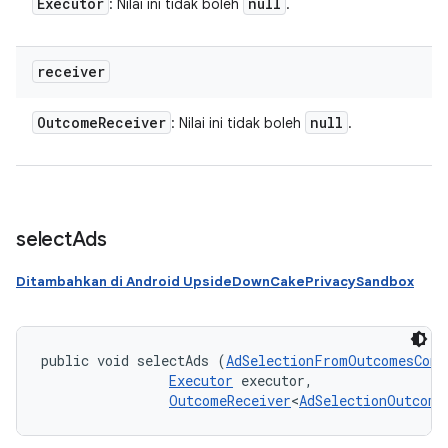
Executor
null
: Nilai ini tidak boleh
.
receiver
Outcome
Receiver
null
: Nilai ini tidak boleh
.
select
Ads
Ditambahkan di Android UpsideDownCakePrivacySandbox
public void selectAds (
AdSelectionFromOutcomesConf
Executor
 executor, 

OutcomeReceiver
<
AdSelectionOutcome