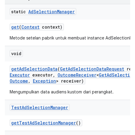
static
Ad
Selection
Manager
ation
get
(
Context
context)
Metode setelan pabrik untuk membuat instance AdSelectionMa
void
get
Ad
Selection
Data
(
Get
Ad
Selection
Data
Request
req
Executor
executor
,
Outcome
Receiver
<
Get
Ad
Selectio
Outcome
,
Exception
> receiver)
Mengumpulkan data audiens kustom dari perangkat.
Test
Ad
Selection
Manager
get
Test
Ad
Selection
Manager
()