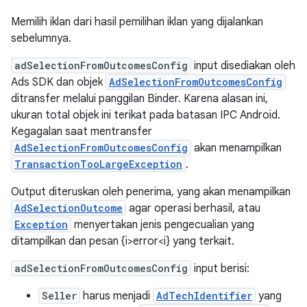
Memilih iklan dari hasil pemilihan iklan yang dijalankan
sebelumnya.
adSelectionFromOutcomesConfig
input disediakan oleh
Ads SDK dan objek
AdSelectionFromOutcomesConfig
ditransfer melalui panggilan Binder. Karena alasan ini,
ukuran total objek ini terikat pada batasan IPC Android.
Kegagalan saat mentransfer
AdSelectionFromOutcomesConfig
akan menampilkan
TransactionTooLargeException
.
Output diteruskan oleh penerima, yang akan menampilkan
AdSelectionOutcome
agar operasi berhasil, atau
Exception
menyertakan jenis pengecualian yang
ditampilkan dan pesan {i>error<i} yang terkait.
adSelectionFromOutcomesConfig
input berisi:
Seller
harus menjadi
AdTechIdentifier
yang