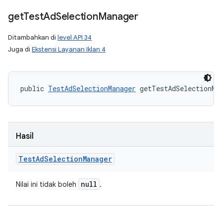
get
Test
Ad
Selection
Manager
Ditambahkan di
level API 34
Juga di
Ekstensi Layanan Iklan 4
public 
TestAdSelectionManager
 getTestAdSelectionMa
Hasil
Test
Ad
Selection
Manager
null
Nilai ini tidak boleh
.