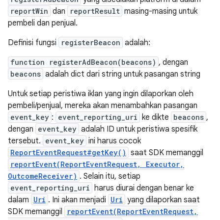
reportWin
dan
reportResult
masing-masing untuk
pembeli dan penjual.
Definisi fungsi
registerBeacon
adalah:
function registerAdBeacon(beacons)
, dengan
beacons
adalah dict dari string untuk pasangan string
Untuk setiap peristiwa iklan yang ingin dilaporkan oleh
pembeli/penjual, mereka akan menambahkan pasangan
event_key
:
event_reporting_uri
ke dikte
beacons
,
dengan
event_key
adalah ID untuk peristiwa spesifik
tersebut.
event_key
ini harus cocok
ReportEventRequest#getKey()
saat SDK memanggil
reportEvent(ReportEventRequest, Executor,
OutcomeReceiver)
. Selain itu, setiap
event_reporting_uri
harus diurai dengan benar ke
dalam
Uri
. Ini akan menjadi
Uri
yang dilaporkan saat
SDK memanggil
reportEvent(ReportEventRequest,