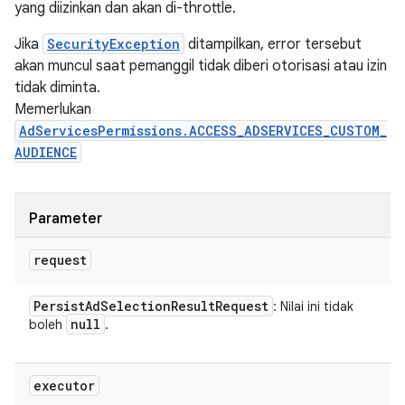
yang diizinkan dan akan di-throttle.
Jika
SecurityException
ditampilkan, error tersebut
akan muncul saat pemanggil tidak diberi otorisasi atau izin
tidak diminta.
Memerlukan
AdServicesPermissions.ACCESS_ADSERVICES_CUSTOM_
AUDIENCE
Parameter
request
Persist
Ad
Selection
Result
Request
: Nilai ini tidak
null
boleh
.
executor