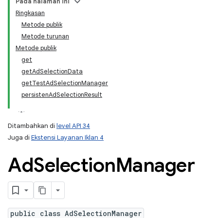
Pada halaman ini
Ringkasan
Metode publik
Metode turunan
Metode publik
get
getAdSelectionData
getTestAdSelectionManager
persistenAdSelectionResult
Ditambahkan di
level API 34
Juga di
Ekstensi Layanan Iklan 4
Ad
Selection
Manager
public class AdSelectionManager