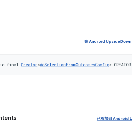
在 Android UpsideDo
ic final 
Creator
<
AdSelectionFromOutcomesConfig
> CREATOR
ntents
已添加到 Android U