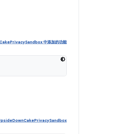
wnCakePrivacySandbox 中添加的功能
psideDownCakePrivacySandbox