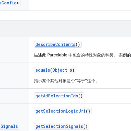
s
Config
>
describe
Contents
()
描述此 Parcelable 中包含的特殊对象的种类。 实
equals
(
Object
o)
指示某个其他对象是否“等于”这个。
get
Ad
Selection
Ids
()
get
Selection
Logic
Uri
()
n
Signals
get
Selection
Signals
()