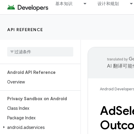
基本知识
设计和规划
API REFERENCE
AI 翻译可
Android API Reference
Overview
Android Developer
Privacy Sandbox on Android
Ad
Sel
Class Index
Package Index
Outc
android
.
adservices