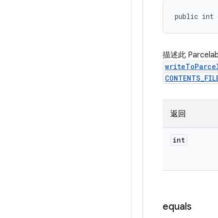
public int 
描述此 Parc
writeToParce
CONTENTS_FIL
返回
int
equals