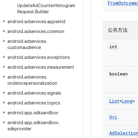
From
Outcome
Update
Ad
Counter
Histogram
Request
.
Builder
android
.
adservices
.
appsetid
公共方法
android
.
adservices
.
common
android
.
adservices
.
int
customaudience
android
.
adservices
.
exceptions
android
.
adservices
.
measurement
boolean
android
.
adservices
.
ondevicepersonalization
android
.
adservices
.
signals
List
<
Long
>
android
.
adservices
.
topics
android
.
app
.
sdksandbox
Uri
android
.
app
.
sdksandbox
.
sdkprovider
Ad
Selectio