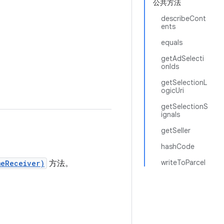
公共方法
describeCont
ents
equals
getAdSelecti
onIds
getSelectionL
ogicUri
getSelectionS
ignals
getSeller
hashCode
writeToParcel
meReceiver)
方法。