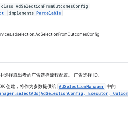
 class AdSelectionFromOutcomesConfig
ct
implements
Parcelable
ervices.adselection.AdSelectionFromOutcomesConfig
中选择胜出者的广告选择流程配置。 广告选择 ID。
SDK 创建，将作为参数提供给
AdSelectionManager
中的
anager.selectAds(AdSelectionConfig, Executor, Outco