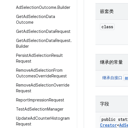
Ad
Selection
Outcome
.
Builder
嵌套类
Get
Ad
Selection
Data
Outcome
class
Get
Ad
Selection
Data
Request
Get
Ad
Selection
Data
Request
.
Builder
Persist
Ad
Selection
Result
Request
继承的常量
Remove
Ad
Selection
From
Outcomes
Override
Request
a
继承自接口
Remove
Ad
Selection
Override
Request
Report
Impression
Request
字段
Test
Ad
Selection
Manager
Update
Ad
Counter
Histogram
public stat
Request
Creator
<
Ad
S