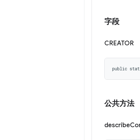
字段
CREATOR
public stat
公共方法
describe
Co