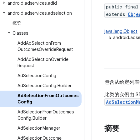
android
.
adservices
.
adid
public final
android
.
adservices
.
adselection
extends
Obje
概览
java.lang.Object
Classes
↳
android.ads
Add
Ad
Selection
From
Outcomes
Override
Request
Add
Ad
Selection
Override
Request
Ad
Selection
Config
包含从给定列表
Ad
Selection
Config
.
Builder
此类的实例由 
Ad
Selection
From
Outcomes
Config
AdSelectionM
Ad
Selection
From
Outcomes
Config
.
Builder
摘要
Ad
Selection
Manager
Ad
Selection
Outcome