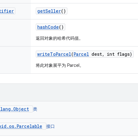
tifier
get
Seller
()
hash
Code
()
返回对象的哈希代码值。
write
To
Parcel
(
Parcel
dest
,
int flags)
将此对象展平为 Parcel。
.lang.Object
类
oid.os.Parcelable
接口