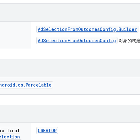
Ad
Selection
From
Outcomes
Config
.
Builder
AdSelectionFromOutcomesConfig
对象的构
ndroid.os.Parcelable
ic final
CREATOR
election