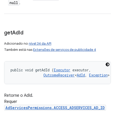
null
.
get
Ad
Id
Adicionado no
nível 34 da API
Também está nas
Extensões de serviços de publicidade 4
public void getAdId (
Executor
 executor, 

OutcomeReceiver
<
AdId
, 
Exception
> c
Retorne o AdId.
Requer
AdServicesPermissions.ACCESS_ADSERVICES_AD_ID