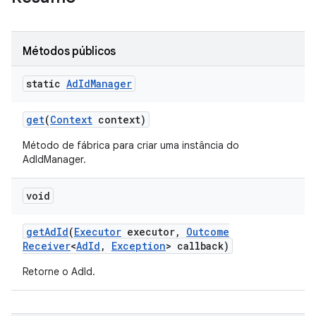
Métodos públicos
static
Ad
Id
Manager
get
(
Context
context)
Método de fábrica para criar uma instância do
AdIdManager.
void
get
Ad
Id
(
Executor
executor
,
Outcome
Receiver
<
Ad
Id
,
Exception
> callback)
Retorne o AdId.