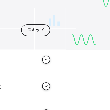
スキップ
keyboard_arrow_down
能
keyboard_arrow_down