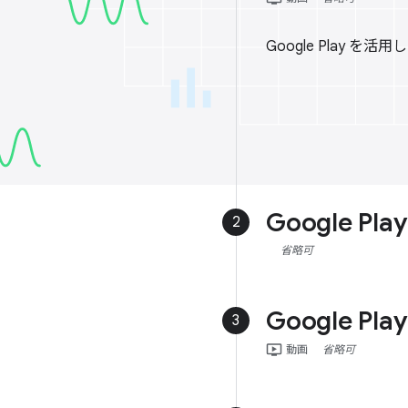
Google Play
Google P
2
省略可
Google P
3
ondemand_video
動画
省略可