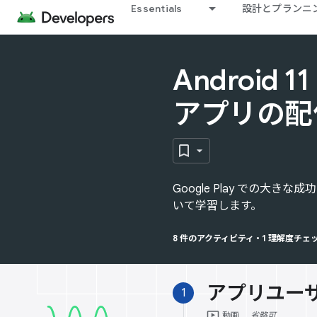
Essentials
設計とプランニ
Android 11
アプリの配
Google Play での大き
いて学習します。
8 件のアクティビティ
•
1 理解度チェ
アプリユー
1
ondemand_video
動画
省略可