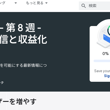
ング
もっと見る
 - 第 8 週 -
信と収益化
0%
な成功を可能にする最新情報につ
Save your
Sig
ック
ザーを増やす