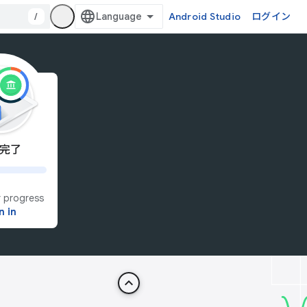
/
Android Studio
ログイン
 完了
 progress
n in
keyboard_arrow_up