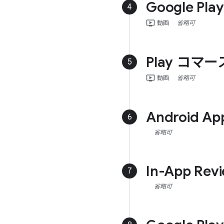
Google 
4
ondemand_video
動画
省略可
Play コマ
5
ondemand_video
動画
省略可
Android 
6
省略可
In-App Revi
7
省略可