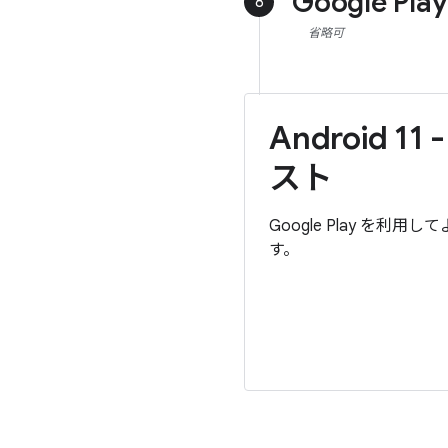
Google Pl
8
省略可
Android 
スト
Google Play 
す。