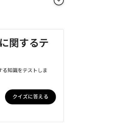
keyboard_arrow_down
収益化に関するテ
関する知識をテストしま
クイズに答える