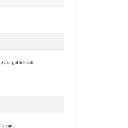
 和 targetSdk DSL
clean」