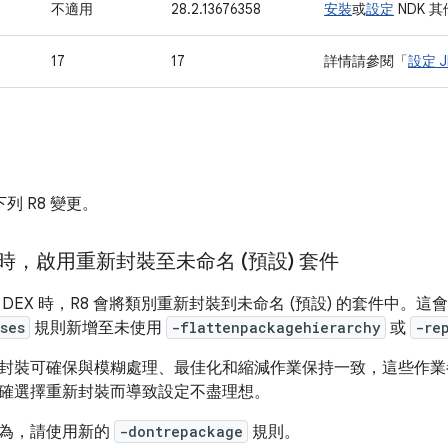
不適用
28.2.13676358
安裝
或
設定
NDK 
17
17
詳情請參閱「
設定 J
含下列 R8 變更。
 時，啟用重新封裝至未命名 (預設) 套件
DEX 時，R8 會將類別重新封裝到未命名 (預設) 的套件中。這
ses
規則新增至未使用
-flattenpackagehierarchy
或
-re
封裝可確保與模糊處理、最佳化和縮減作業保持一致，這些作業
確選擇重新封裝而導致設定不盡理想。
為，請使用新的
-dontrepackage
規則。