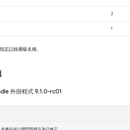
2
1
指定記錄層級名稱。
題
radle 外掛程式 9
.
1
.
0-rc01
-rc01 未將任何公開問題標示為已修正