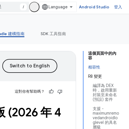
/
Android Studio
登入
adle 建構指南
SDK 工具指南
這個頁面中的內
容
相容性
R8 變更
編譯為 DEX
時，啟用重新
這對你有幫助嗎？
封裝至未命名
(預設) 套件
版 (2026 年 4
支援 -
maximumremo
vedandroidlo
glevel 的具名
層級