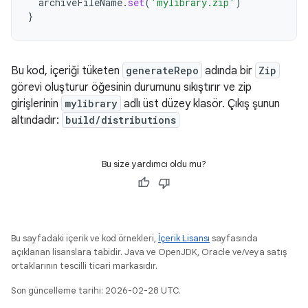
archiveFileName
.
set
(
'mylibrary.zip'
)
}
Bu kod, içeriği tüketen
generateRepo
adında bir
Zip
görevi oluşturur öğesinin durumunu sıkıştırır ve zip
girişlerinin
mylibrary
adlı üst düzey klasör. Çıkış şunun
altındadır:
build/distributions
Bu size yardımcı oldu mu?
Bu sayfadaki içerik ve kod örnekleri,
İçerik Lisansı
sayfasında
açıklanan lisanslara tabidir. Java ve OpenJDK, Oracle ve/veya satış
ortaklarının tescilli ticari markasıdır.
Son güncelleme tarihi: 2026-02-28 UTC.