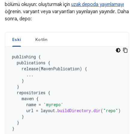
bölümü okuyun: oluşturmak için
uzak depoda yayınlamayı
öğrenin. varyant veya varyantları yayınlayan yayındır. Daha
sonra, depo:
Eski
Kotlin
publishing
{
publications
{
release
(
MavenPublication
)
{
...
}
}
repositories
{
maven
{
name
=
'myrepo'
url
=
layout
.
buildDirectory
.
dir
(
"repo"
)
}
}
}