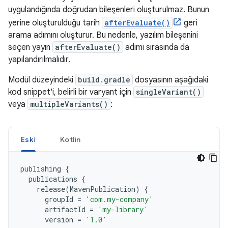
uygulandığında doğrudan bileşenleri oluşturulmaz. Bunun
yerine oluşturulduğu tarih
afterEvaluate()
geri
arama adımını oluşturur. Bu nedenle, yazılım bileşenini
seçen yayın
afterEvaluate()
adımı sırasında da
yapılandırılmalıdır.
Modül düzeyindeki
build.gradle
dosyasının aşağıdaki
kod snippet'i, belirli bir varyant için
singleVariant()
veya
multipleVariants()
:
Eski
Kotlin
publishing
{
publications
{
release
(
MavenPublication
)
{
groupId
=
'com.my-company'
artifactId
=
'my-library'
version
=
'1.0'