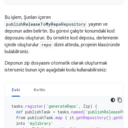
Bu işlem, Şunları içeren
publish
Release
To
MyRepo
Repository
yayının ve
deponun adını belirtin. Bu görevi çalıştır konumdaki kod
deposunu oluşturun. Bu örnekte kod deposu, derlemenin
içinde oluşturulur
repo
dizini altında, projenin klasöründe
bulabilirsiniz.
Deponun zip dosyasını otomatik olarak oluşturmak
isterseniz bunun için aşağıdaki kodu kullanabilirsiniz:
Eski
Kotlin
tasks
.
register
(
'generateRepo'
,
Zip
)
{
def
publishTask
=
tasks
.
named
(
'publishReleasePub
from
publishTask
.
map
{
it
.
getRepository
().
getUrl
into
'mylibrary'