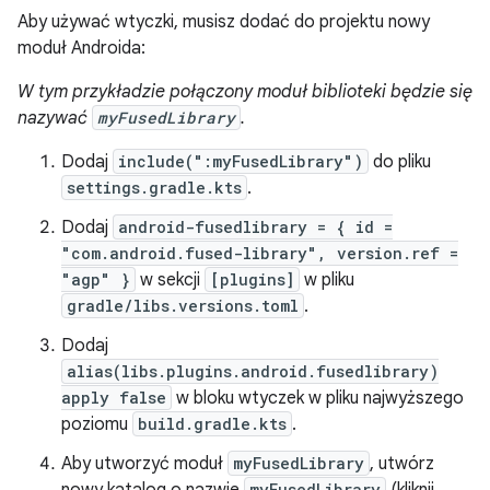
Aby używać wtyczki, musisz dodać do projektu nowy
moduł Androida:
W tym przykładzie połączony moduł biblioteki będzie się
nazywać
myFusedLibrary
.
Dodaj
include(":myFusedLibrary")
do pliku
settings.gradle.kts
.
Dodaj
android-fusedlibrary = { id =
"com.android.fused-library", version.ref =
"agp" }
w sekcji
[plugins]
w pliku
gradle/libs.versions.toml
.
Dodaj
alias(libs.plugins.android.fusedlibrary)
apply false
w bloku wtyczek w pliku najwyższego
poziomu
build.gradle.kts
.
Aby utworzyć moduł
myFusedLibrary
, utwórz
myFusedLibrary