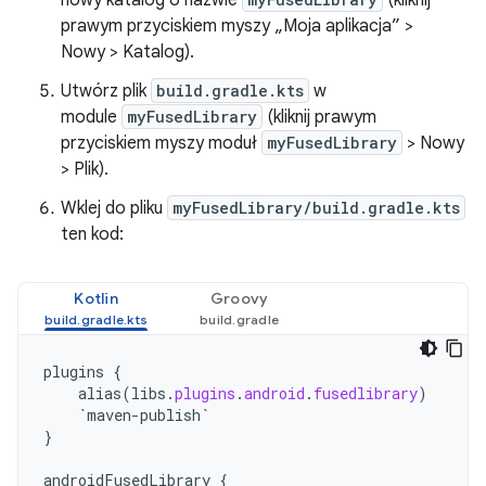
nowy katalog o nazwie
(kliknij
prawym przyciskiem myszy „Moja aplikacja” >
Nowy > Katalog).
Utwórz plik
build.gradle.kts
w
module
myFusedLibrary
(kliknij prawym
przyciskiem myszy moduł
myFusedLibrary
> Nowy
> Plik).
Wklej do pliku
myFusedLibrary/build.gradle.kts
ten kod:
Kotlin
Groovy
plugins
{
alias
(
libs
.
plugins
.
android
.
fusedlibrary
)
`maven-publish`
}
androidFusedLibrary
{