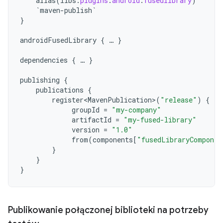
alias
(
libs
.
plugins
.
android
.
fusedlibrary
)
`maven-publish`
}
androidFusedLibrary
{
…
}
dependencies
{
…
}
publishing
{
publications
{
register<MavenPublication>
(
"release"
)
{
groupId
=
"my-company"
artifactId
=
"my-fused-library"
version
=
"1.0"
from
(
components
[
"fusedLibraryComponen
}
}
}
Publikowanie połączonej biblioteki na potrzeby