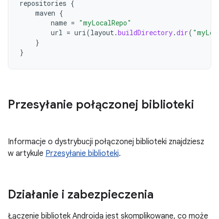
repositories
{
maven
{
name
=
"myLocalRepo"
url
=
uri
(
layout
.
buildDirectory
.
dir
(
"myLoc
}
}
Przesyłanie połączonej biblioteki
Informacje o dystrybucji połączonej biblioteki znajdziesz
w artykule
Przesyłanie biblioteki
.
Działanie i zabezpieczenia
Łączenie bibliotek Androida jest skomplikowane, co może