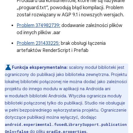
ProGuard dla konsumentów, które nie są nazywane
„proguard.txt”, powodują błąd kompilacji. Problem
został rozwiązany w AGP 9.1 i nowszych wersjach.
Problem 374982739:
dodawanie zależności plików
od innych plików .aar
Problem 231433225:
brak obsługi łączenia
artefaktów RenderScript i Prefab
Funkcja eksperymentalna:
scalony moduł biblioteki jest
ograniczony do publikacji jako biblioteka zewnętrzna. Projektu
lokalnej biblioteki połączonej nie można dodać jako zależności
projektu do innego modułu w aplikacji na Androida ani
w modułach biblioteki Androida. Wtyczka ogranicza moduły
biblioteki połączonej tylko do publikacji. Studio nie obsługuje
w pełni bezpośredniego wykorzystania projektu. Ograniczenie
dotyczące publikacji można wyłączyć, dodając
android.experimental.fusedLibrarySupport.publication
do pliku
.
Only=false
gradle.properties