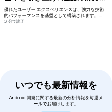
な wake lock 指標のベータ
優れたユーザー エクスペリエンスは、強力な技術
版が終了
的パフォーマンスを基盤として構築されます。
Google は、ユーザーに愛される安定した、応答性
3 分で読了
の高い、効率的なアプリの作成を支援することに尽
力しています。
いつでも最新情報を
Android 開発に関する最新の分析情報を毎週メ
ールでお届けします。