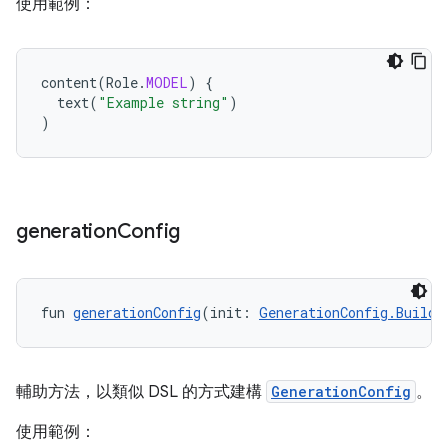
使用範例：
content
(
Role
.
MODEL
)
{
text
(
"Example string"
)
)
generation
Config
fun 
generationConfig
(init: 
GenerationConfig.Builde
輔助方法，以類似 DSL 的方式建構
GenerationConfig
。
使用範例：