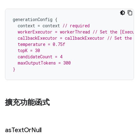
generationConfig
{
context
=
context
// required
  workerExecutor = workerThread // Set the [Execut
  callbackExecutor = callbackExecutor // Set the [
  temperature = 0.75f
  topK = 30
  candidateCount = 4
  maxOutputTokens = 300
}
擴充功能函式
as
Text
Or
Null