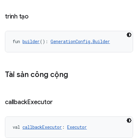
trình tạo
fun 
builder
(): 
GenerationConfig.Builder
Tài sản công cộng
callback
Executor
val 
callbackExecutor
: 
Executor