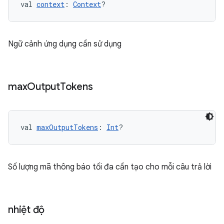
val 
context
: 
Context
?
Ngữ cảnh ứng dụng cần sử dụng
max
Output
Tokens
val 
maxOutputTokens
: 
Int
?
Số lượng mã thông báo tối đa cần tạo cho mỗi câu trả lời
nhiệt độ