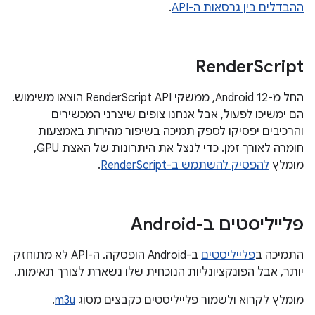
ההבדלים בין גרסאות ה-API
.
Render
Script
החל מ-Android 12, ממשקי RenderScript API הוצאו משימוש.
הם ימשיכו לפעול, אבל אנחנו צופים שיצרני המכשירים
והרכיבים יפסיקו לספק תמיכה בשיפור מהירות באמצעות
חומרה לאורך זמן. כדי לנצל את היתרונות של האצת GPU,
מומלץ
להפסיק להשתמש ב-RenderScript
.
פלייליסטים ב-Android
התמיכה ב
פלייליסטים
ב-Android הופסקה. ה-API לא מתוחזק
יותר, אבל הפונקציונליות הנוכחית שלו נשארת לצורך תאימות.
מומלץ לקרוא ולשמור פלייליסטים כקבצים מסוג
m3u
.