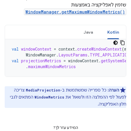
שזמין לאפליקציה באמצעות
WindowManager.getMaximumWindowMetrics()
Java
Kotlin
val
windowContext
=
context
.
createWindowContext
(
mC
WindowManager
.
LayoutParams
.
TYPE_APPLICATION
val
projectionMetrics
=
windowContext
.
getSystemSer
.
maximumWindowMetrics
הערה:
כל ספרייה שמשתמשת ב-
צריכה
MediaProjection
לפעול לפי ההמלצה הזו ולשאול את
המתאים לגבי
WindowMetrics
חלון האפליקציה.
המידע עזר לך?