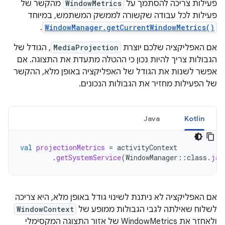
פעילות צריכה להסתמך על
WindowMetrics
מהקשר של
פעילות לכל עבודה שקשורה לממשק המשתמש, במיוחד
.
WindowManager.getCurrentWindowMetrics()
אם האפליקציה שלכם יוצרת
MediaProjection
, הגודל של
הגבולות צריך להיות נכון כי ההטלה מתעדת את התצוגה. אם
אפשר לשנות את הגודל של האפליקציה באופן מלא, ההקשר
של הפעילות מחזיר את הגבולות הנכונים.
Java
Kotlin
val
projectionMetrics
=
activityContext
.
getSystemService
(
WindowManager
::
class
.
jav
אם האפליקציה לא ניתנת לשינוי גודל באופן מלא, היא צריכה
לשלוח שאילתה לגבי הגבולות ממופע של
WindowContext
ולאחזר את WindowMetrics של אזור התצוגה המקסימלי