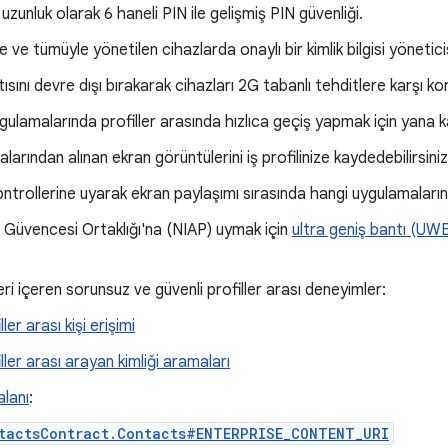
uzunluk olarak 6 haneli PIN ile gelişmiş PIN güvenliği.
nde ve tümüyle yönetilen cihazlarda onaylı bir kimlik bilgisi yönet
ısını devre dışı bırakarak cihazları 2G tabanlı tehditlere karşı k
ulamalarında profiller arasında hızlıca geçiş yapmak için yana ka
larından alınan ekran görüntülerini iş profilinize kaydedebilirsiniz
ontrollerine uyarak ekran paylaşımı sırasında hangi uygulamaların 
gi Güvencesi Ortaklığı'na (NIAP) uymak için
ultra geniş bantı (UW
eri içeren sorunsuz ve güvenli profiller arası deneyimler:
ller arası kişi erişimi
ller arası arayan kimliği aramaları
 alanı
:
tactsContract.Contacts#ENTERPRISE_CONTENT_URI