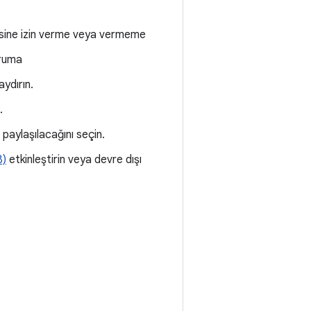
icisine izin verme veya vermeme
oruma
ydırın.
.
paylaşılacağını seçin.
B)
etkinleştirin veya devre dışı