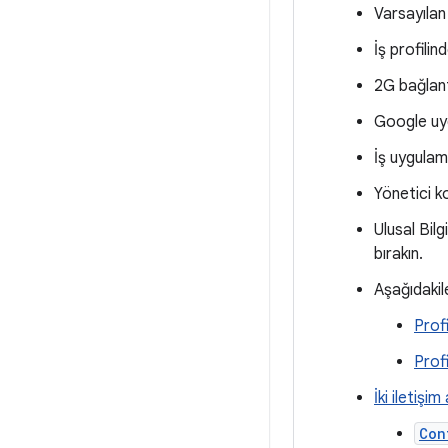
Varsayılan 
İş profili
2G bağlant
Google uyg
İş uygulama
Yönetici k
Ulusal Bil
bırakın.
Aşağıdakil
Profi
Profi
İki iletişim
Con