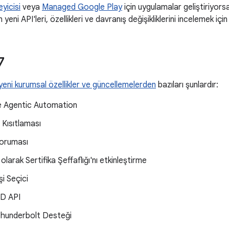
eyicisi
veya
Managed Google Play
için uygulamalar geliştiriyor
 yeni API'leri, özellikleri ve davranış değişikliklerini incelemek iç
7
yeni kurumsal özellikler ve güncellemelerden
bazıları şunlardır:
e Agentic Automation
Kısıtlaması
Koruması
olarak Sertifika Şeffaflığı'nı etkinleştirme
şi Seçici
ID API
hunderbolt Desteği