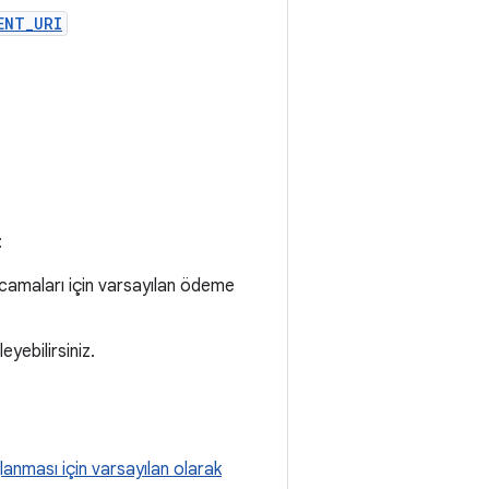
ENT_URI
:
harcamaları için varsayılan ödeme
eyebilirsiniz.
ğlanması için varsayılan olarak