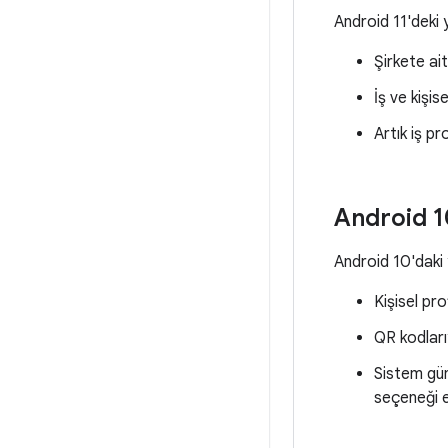
Android 11'deki 
Şirkete ait
İş ve kişis
Artık iş pr
Android 1
Android 10'daki 
Kişisel pr
QR kodları
Sistem gü
seçeneği e