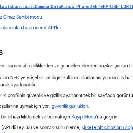
tactsContract.CommonDataKinds.Phone#ENTERPRISE_CONT
z Cihaz Sahibi modu
nlandırılan bazı önemli API'ler
3
yeni kurumsal özelliklerden ve güncellemelerden bazıları şunlardır
ları NFC'ye erişebilir ve diğer kullanım alanlarının yanı sıra iş 
arak ayarlanabilir.
 iki profilinin güvenlik ve gizlilik ayarlarını tek bir sayfada görüntül
oşullarına uymak için yeni
güvenlik günlükleri
.
 bir cihazı kilitlemek ve bulmak için
Kayıp Modu
'na geçirin.
 (API düzeyi 33) ve sonraki sürümlerde,
şirkete ait cihazların sa