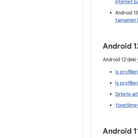
internet ba
Android 13
tamamen ku
Android 1
Android 12'deki 
İş profilleri
İş profilleri
Şirkete ai
Yönetilmey
Android 1