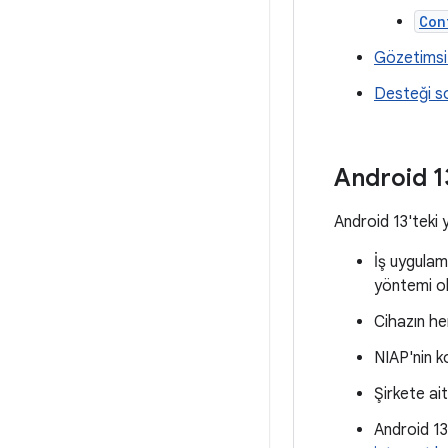
Con
Gözetimsi
Desteği so
Android 1
Android 13'teki 
İş uygulama
yöntemi ol
Cihazın her
NIAP'nin k
Şirkete ait
Android 13