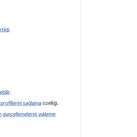
tildi
.
ebilir
.
 profillerini sağlama
özelliği.
 güncellemelerini yükleme