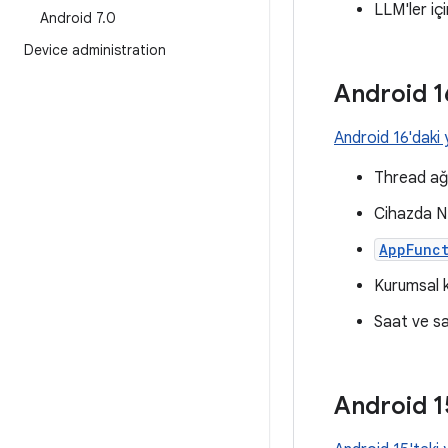
LLM'ler iç
Android 7
.
0
Device administration
Android 1
Android 16'daki 
Thread ağla
Cihazda NFC
AppFunc
Kurumsal ku
Saat ve sa
Android 1