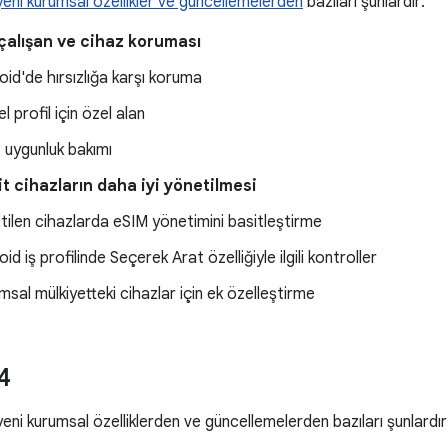
yeni kurumsal özellikler ve güncellemelerden
bazıları şunlardır:
çalışan ve cihaz koruması
oid'de hırsızlığa karşı koruma
el profil için özel alan
 uygunluk bakımı
it cihazların daha iyi yönetilmesi
tilen cihazlarda eSIM yönetimini basitleştirme
id iş profilinde Seçerek Arat özelliğiyle ilgili kontroller
msal mülkiyetteki cihazlar için ek özelleştirme
4
yeni kurumsal özelliklerden ve güncellemelerden bazıları şunlardır