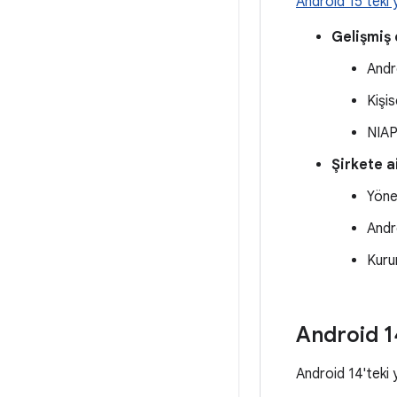
Android 15'teki 
Gelişmiş 
Andr
Kişis
NIAP
Şirkete a
Yöne
Andro
Kuru
Android 1
Android 14'teki 