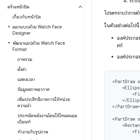
ระบบ
สร้างหน้าปัด
โปรดทราบว่าการด
เกี่ยวกับหน้าปัด
ในตัวอย่างต่อไปนี
ออกแบบด้วย Watch Face
Designer
องค์ประกอ
พัฒนาแอปด้วย Watch Face
สก์
Format
องค์ประกอ
ภาพรวม
ตั้งค่า
แสดงเวลา
<PartDraw
<Ellips
ข้อมูลสภาพอากาศ
<Fi
เพิ่มประสิทธิภาพการใช้หน่วย
</Ellip
ความจำ
</PartDraw>

ประหยัดพลังงานโดยใช้โหมดแอม
<PartDraw
เบียนท์
<Rectan
<Fi
ทำงานกับรูปภาพ