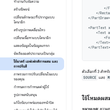
ทำงานกับข้อความ
สร้างนิพจน์
</Recta
เปลี่ยนลักษณะที่ปรากฏแบบ
</PartDraw>

ไดนามิก
<PartText
สร้างรูปภาพเคลื่อนไหว
<Text
<Fo
เปลี่ยนเนื้อหาแบบไดนามิก
</Text>

แสดงข้อมูลในข้อมูลแทรก
</PartText
จัดเรียงองค์ประกอบเป็นกลุ่ม
ใช้มาสก์ เอฟเฟกต์การผสม และ
การปรับสี
ตัวเลือกที่ 3 สำหร
ภาพรวมการปรับเปลี่ยนในแบบ
SOURCE
และ
M
ของคุณ
กําหนดการกําหนดค่าผู้ใช้
รูปภาพสนับสนุน
ใช้โหมดผส
แก้ไขข้อบกพร่องของหน้าปัด
หมายเหตุ
: ความส