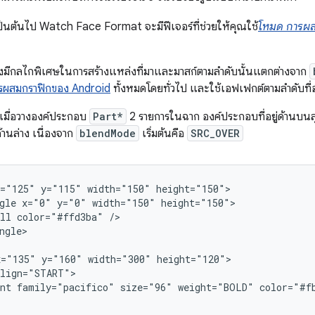
 เป็นต้นไป Watch Face Format จะมีฟีเจอร์ที่ช่วยให้คุณใช้
โหมด การผ
่งมีกลไกพิเศษในการสร้างแหล่งที่มาและมาสก์ตามลำดับนั้นแตกต่างจาก
รผสมกราฟิกของ Android
ทั้งหมดโดยทั่วไป และใช้เอฟเฟกต์ตามลำดับ
เมื่อวางองค์ประกอบ
Part*
2 รายการในฉาก องค์ประกอบที่อยู่ด้านบน
ด้านล่าง เนื่องจาก
blendMode
เริ่มต้นคือ
SRC_OVER
x="125"
y="115"
width="150"
gle
x="0"
y="0"
width="150"
ll
color="#ffd3ba"
ngle>

x="135"
y="160"
width="300"
nt
family="pacifico"
size="96"
weight="BOLD"