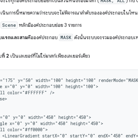
จะใช้ทุกองค์ประกอบย่อยที่เป็นส่วนหนึ่งของมาสก์ (
MASK, ALL
) กับ 
ำเนินการนี้หมายความว่าระบบจะไม่พิจารณาลำดับขององค์ประกอบในโหน
้
Scene
หลักมีองค์ประกอบย่อย 3 รายการ
บ
แรกและสาม
คือองค์ประกอบ
MASK
ดังนั้นระบบจะรวมองค์ประกอบเหล่าน
บ
ที่ 2
เป็นเลเยอร์ที่ไม่ใช่มาสก์เพียงเลเยอร์เดียว
x="175"
y="50"
width="100"
height="100"
e
x="0"
y="0"
width="100"
ll
color="#FFFFFF"
se>

x="0"
y="0"
width="450"
gle
x="0"
y="0"
width="450"
ll
<LinearGradient
startX="0"
startY="0"
endX="450"