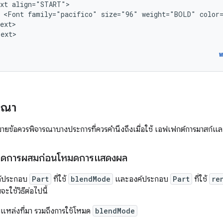
xt
<Font
family="pacifico"
size="96"
weight="BOLD"
ext>

รณา
ิบายข้อควรพิจารณาบางประการที่ควรคำนึงถึงเมื่อใช้ เอฟเฟกต์การมาสก์
มดการผสมก่อนโหมดการแสดงผล
ค์ประกอบ
Part
ที่ใช้
blendMode
และองค์ประกอบ
Part
ที่ใช้
re
ะใช้วิธีต่อไปนี้
หล่งที่มา รวมถึงการใช้โหมด
blendMode