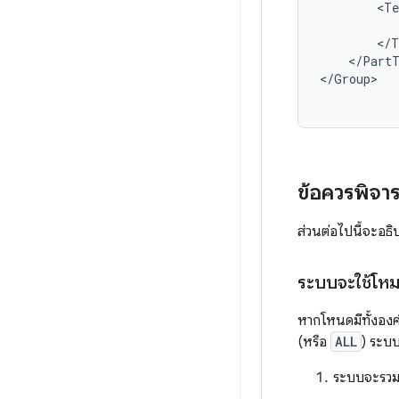
<Te
</PartT
</Group>
ข้อควรพิจา
ส่วนต่อไปนี้จะอธ
ระบบจะใช้โห
หากโหนดมีทั้งอง
(หรือ
ALL
) ระบบจ
ระบบจะรวมแ