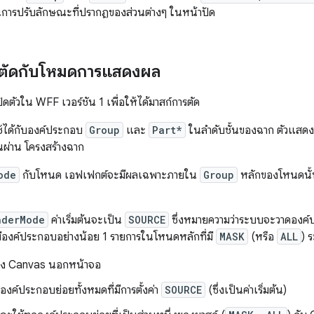
ในการปรับลักษณะที่ปรากฏของส่วนต่างๆ ในหน้าปัด
ารตัดกับโหมดการแสดงผล
ิดตัวใน WFF เวอร์ชัน 1 เพื่อให้ได้มาสก์การตัด
้ได้กับองค์ประกอบ
Group
และ
Part*
ในลำดับชั้นของฉาก ตัวแสด
นผ่าน โครงสร้างฉาก
ode
กับโหนด เอฟเฟกต์จะมีผลเฉพาะภายใน
Group
หลักของโหนดนั้น
nderMode
ค่าเริ่มต้นจะเป็น
SOURCE
ซึ่งหมายความว่าระบบจะวาดองค
อมีองค์ประกอบอย่างน้อย 1 รายการในโหนดหลักที่มี
MASK
(หรือ
ALL
) ร
าง Canvas นอกหน้าจอ
งค์ประกอบย่อยทั้งหมดที่มีการตั้งค่า
SOURCE
(ซึ่งเป็นค่าเริ่มต้น)