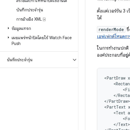
สร้างและทำให้หน้าปัดใช้งานได้
บันทึกประจำรุ่น
ตั้งแต่เวอร์ชัน 3
ได้
การอ้างอิง XML ⍈
ข้อมูลแทรก
renderMode
ซึ
เอฟเฟกต์โหมดกา
เผยแพร่หน้าปัดโดยใช้ Watch Face
Push
ในการทำงานปกติ 
องค์ประกอบที่อยู่
บันทึกประจำรุ่น
<PartDraw
<Rectan
<Fi
</Recta
</PartDraw>

<PartText
<Text
<Fo
</Text>
