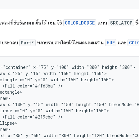
กต์ที่ซับซ้อนมากขึ้นได้ เช่น ใช้
COLOR_DODGE
แทน
SRC_ATOP
ซึ
งค์ประกอบ
Part*
หลายรายการโดยใช้โหมดผสมผสาน
HUE
และ
COL
e="container"
x="75"
y="100"
width="300"
aw
x="25"
y="15"
width="150"
ctangle
x="0"
y="0"
width="150"
<Fill
color="#ffd3ba"
aw
x="100"
y="15"
width="150"
height="150"
lipse
x="0"
y="0"
width="150"
<Fill
color="#219ebc"
ext
x="35"
y="60"
width="300"
height="120"