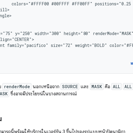
colors="#FFFF00
#00FFFF
#FF00FF"
positions="0.25
ngle>

x="75"
y="250"
width="300"
height="80"
nt
family="pacifico"
size="72"
weight="BOLD"
>
ับ
renderMode
นอกเหนือจาก
SOURCE
และ
MASK
คือ
ALL
ALL
ASK
ซึ่งอาจมีประโยชน์ในบางสถานการณ์
ม
ามารถนี้พร้อมให้บริการในเวอร์ชัน 3 ขึ้นไปของรูปแบบหน้าปัดนาฬิกา