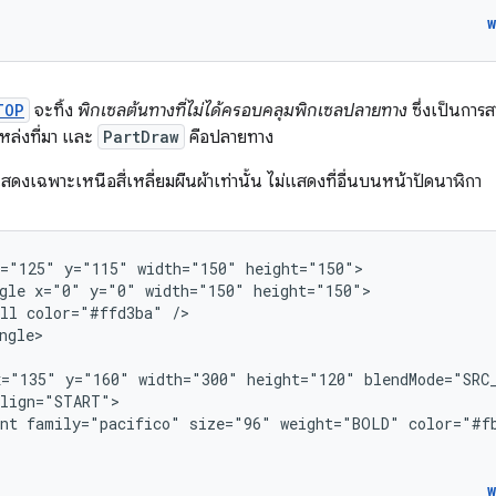
>
TOP
จะทิ้ง
พิกเซลต้นทางที่ไม่ได้ครอบคลุมพิกเซลปลายทาง
ซึ่งเป็นการ
หล่งที่มา และ
PartDraw
คือปลายทาง
แสดงเฉพาะเหนือสี่เหลี่ยมผืนผ้าเท่านั้น ไม่แสดงที่อื่นบนหน้าปัดนาฬิกา
x="125"
y="115"
width="150"
gle
x="0"
y="0"
width="150"
ll
color="#ffd3ba"
ngle>

x="135"
y="160"
width="300"
height="120"
nt
family="pacifico"
size="96"
weight="BOLD"
>