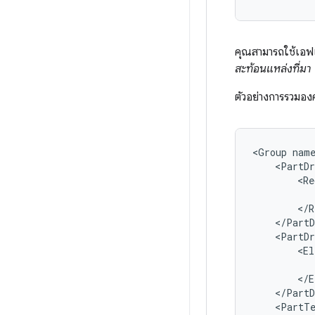
คุณสามารถใช้เอฟเฟ
สะท้อนแหล่งที่มา
ตัวอย่างการรวมอ
<Group
nam
<PartDr
<Re
<PartDr
<El
<PartT