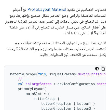
تتجاوب التصاميم من مكتبة
ProtoLayout Material
مع أحجام
الشاشات المختلفة وتراعي وضع العناصر بشكل صحيح وإظهارها. ومع
ذلك، قد تحتاج في بعض الحالات إلى تغيير عدد العناصر المرئية للحصول
على أفضل النتائج. على سبيل المثال، قد تحتاج إلى 3 أزرار على شاشة
أصغر و5 أزرار على شاشة أكبر.
لتنفيذ هذا النوع من التجارب المختلفة، استخدِم
نقاط توقّف حجم
الشاشة
. لعرض تخطيط مختلف عندما يتجاوز حجم الشاشة 225 وحدة
بكسل مستقلة عن الكثافة، اتّبِع الخطوات التالية:
materialScope
(
this
,
requestParams
.
deviceConfigurat
// ...
val
isLargeScreen
=
deviceConfiguration
.
screen
primaryLayout
(
mainSlot
=
{
buttonGroup
{
buttonGroupItem
{
button1
}
buttonGroupItem
{
button2
}