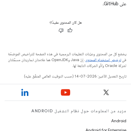
على GitHub.
هل كان المحتوى مفيدًا؟
يخضع كل من المحتوى وعيّنات التعليمات البرمجية في هذه الصفحة للتراخيص الموضحّة
في
ترخيص استخدام المحتوى
. إنّ Java وOpenJDK هما علامتان تجاريتان مسجَّلتان
لشركة Oracle و/أو الشركات التابعة لها.
تاريخ التعديل الأخير: 2026-07-14 (حسب التوقيت العالمي المتفَّق عليه)
مزيد من المعلومات حول نظام التشغيل ANDROID
Android
Android for Enterprise