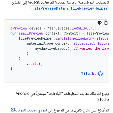
التعليقات التوضيحية الخاصة بمعاينة المربّعات، بالإضافة إلى الفئتَين
TilePreviewHelper
و
TilePreviewData
:
@Preview
(
device
=
WearDevices
.
LARGE_ROUND
)
fun
smallPreview
(
context
:
Context
)
=
TilePreviewDa
TilePreviewHelper
.
singleTimelineEntryTileBuild
materialScope
(
context
,
it
.
deviceConfigurat
myAdaptiveLayout
()
// varies the layou
}
)
.
build
()
}
Tile
.
kt
يتيح لك ذلك معاينة تخطيطات "البلاطات" مباشرةً في Android
Studio.
للاطّلاع على مثال كامل، يُرجى الرجوع إلى
نموذج مربّعات المؤقّت