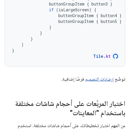
buttonGroupItem
{
button3
}
if
(
isLargeScreen
)
{
buttonGroupItem
{
button4
}
buttonGroupItem
{
button5
}
}
}
}
)
}
Tile
.
kt
توضّح
إرشادات التصميم
فرصًا إضافية.
اختبار المربّعات على أحجام شاشات مختلفة
باستخدام "المعاينات"
من المهم اختبار تخطيطاتك على أحجام شاشات مختلفة. استخدِم