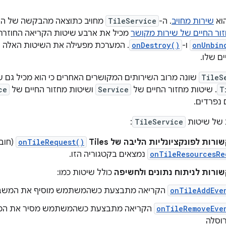
וא
שירות מחויב
. ה-
TileService
מחויב כתוצאה מהבקשה של האפ
ור החיים של שירות מקושר
מכיל את ארבע שיטות הקריאה החוזרת
onUnbin
ו-
onDestroy()
. המערכת מפעילה את השיטות האלה 
ם שלו.
TileS
שונה מרוב השירותים המקושרים האחרים כי הוא מכיל גם ש
T
. שיטות מחזור החיים של
Service
ושיטות מחזור החיים של
ce
 נפרדים.
 של שיטות
TileService
:
ות לפונקציונליות הליבה של Tiles
onTileRequest()
(חוב
onTileResourcesRe
נמצאים בקטגוריה הזו.
ורות לניתוח נתונים ולחשיפה
כולל שיטות כמו:
onTileAddEve
הקריאה מתבצעת כשהמשתמש מוסיף את המשבצ
onTileRemoveEve
הקריאה מתבצעת כשהמשתמש מסיר את המ
וסלה