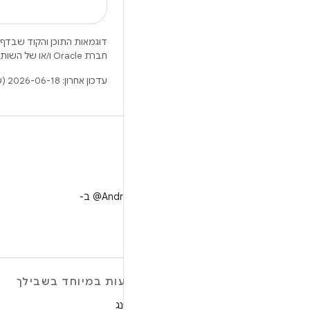
דוגמאות התוכן והקוד שבדף 
חברת Oracle ו/או של השותפים העצמאיים שלה.
עדכון אחרון: 2026-06-18 (שעון UTC).
X
למעקב אחר ‎@AndroidDev ב-
X
מידע נוסף על ANDROID
הצעות במיוחד בשבילך
Android
גיימינג