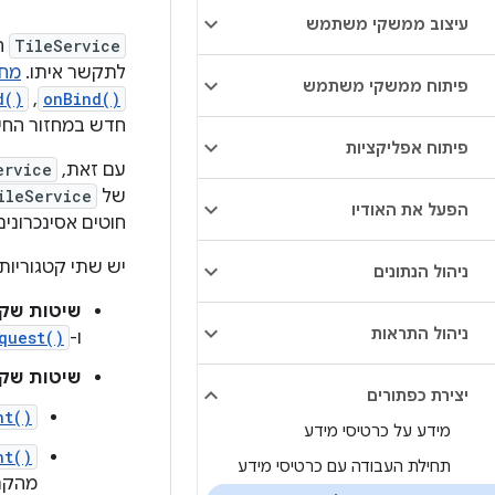
עיצוב ממשקי משתמש
TileService
ה
לתקשר איתו.
מחז
פיתוח ממשקי משתמש
onBind()
,‏
d()
חדש במחזור החיי
פיתוח אפליקציות
עם זאת,
ervice
של
ileService
הפעל את האודיו
חוטים אסינכרונים
יש שתי קטגוריות
ניהול הנתונים
שיטות שקשור
ניהול התראות
ו-
quest()
שיטות שקש
יצירת כפתורים
nt()
מידע על כרטיסי מידע
nt()
תחילת העבודה עם כרטיסי מידע
מהקר