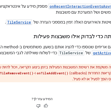
onRecentInteractionEventsAsy
מספק מידע על אינטראקציות
שים ושל המערכת עם משבצות
יטות והאירועים האלה זמין במסמכי העזרה של
TileService
.
ה כדי לבדוק אילו משבצות פעילות
 אריחים שנוספו כדי להציג אותם בשעון. משתמשים ב-method הסטטי
getActiv
של
TileService
כדי לשלוח שאילתה לגבי המשבצו
 משקפת את רשימת המשבצות הפעילות בזמן ביצוע הקריאה, ויכול להיות
חוזרות (callbacks)
ו-
TileRemoveEvent()
onTileAddEvent()
ופך לפעיל או לא פעיל.
המידע עזר לך?