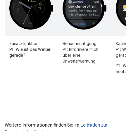
Zusatzfunktion
Benachrichtigung
Kachel
P1: Wie ist das Wetter
P1: Informiere mich
P1: Wie 
gerade?
über eine
gerade
Unwetterwarnung
P2: Wie 
heute?
Weitere Informationen finden Sie im
Leitfaden zur