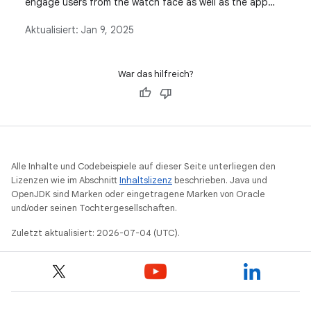
engage users from the watch face as well as the app
launcher with minimal amount of code and allow those
Aktualisiert:
Jan 9, 2025
users to jump back into the app for important activities
with a simple tap.
War das hilfreich?
Alle Inhalte und Codebeispiele auf dieser Seite unterliegen den
Lizenzen wie im Abschnitt
Inhaltslizenz
beschrieben. Java und
OpenJDK sind Marken oder eingetragene Marken von Oracle
und/oder seinen Tochtergesellschaften.
Zuletzt aktualisiert: 2026-07-04 (UTC).