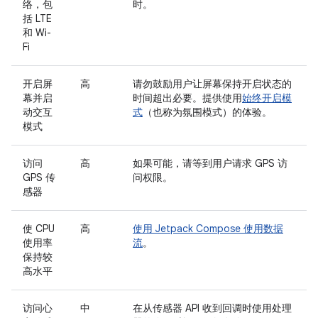
络，包
时。
括 LTE
和 Wi-
Fi
开启屏
高
请勿鼓励用户让屏幕保持开启状态的
幕并启
时间超出必要。提供使用
始终开启模
动交互
式
（也称为氛围模式）的体验。
模式
访问
高
如果可能，请等到用户请求 GPS 访
GPS 传
问权限。
感器
使 CPU
高
使用 Jetpack Compose 使用数据
使用率
流
。
保持较
高水平
访问心
中
在从传感器 API 收到回调时使用处理