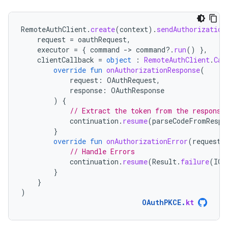
RemoteAuthClient
.
create
(
context
).
sendAuthorization
request
=
oauthRequest
,
executor
=
{
command
-
>
command
?.
run
()
},
clientCallback
=
object
:
RemoteAuthClient
.
Cal
override
fun
onAuthorizationResponse
(
request
:
OAuthRequest
,
response
:
OAuthResponse
)
{
// Extract the token from the response
continuation
.
resume
(
parseCodeFromRespo
}
override
fun
onAuthorizationError
(
request
:
// Handle Errors
continuation
.
resume
(
Result
.
failure
(
IOE
}
}
)
OAuthPKCE
.
kt