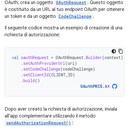
OAuth, crea un oggetto
OAuthRequest
. Questo oggetto
è costituito da un URL al tuo endpoint OAuth per ottenere
un token e da un oggetto
CodeChallenge
.
Il seguente codice mostra un esempio di creazione di una
richiesta di autorizzazione:
val
oauthRequest
=
OAuthRequest
.
Builder
(
context
)
.
setAuthProviderUrl
(
uri
)
.
setCodeChallenge
(
codeChallenge
)
.
setClientId
(
CLIENT_ID
)
.
build
()
OAuthPKCE
.
kt
Dopo aver creato la richiesta di autorizzazione, inviala
all'app complementare utilizzando il metodo
sendAuthorizationRequest()
: