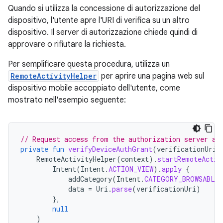
Quando si utilizza la concessione di autorizzazione del
dispositivo, l'utente apre l'URI di verifica su un altro
dispositivo. Il server di autorizzazione chiede quindi di
approvare o rifiutare la richiesta.
Per semplificare questa procedura, utilizza un
RemoteActivityHelper
per aprire una pagina web sul
dispositivo mobile accoppiato dell'utente, come
mostrato nell'esempio seguente:
// Request access from the authorization server an
private
fun
verifyDeviceAuthGrant
(
verificationUri
:
RemoteActivityHelper
(
context
).
startRemoteActiv
Intent
(
Intent
.
ACTION_VIEW
).
apply
{
addCategory
(
Intent
.
CATEGORY_BROWSABLE
data
=
Uri
.
parse
(
verificationUri
)
},
null
)