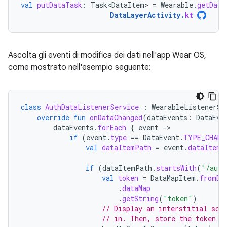
val
putDataTask
:
Task<DataItem>
=
Wearable
.
getData
DataLayerActivity
.
kt
Ascolta gli eventi di modifica dei dati nell'app Wear OS,
come mostrato nell'esempio seguente:
class
AuthDataListenerService
:
WearableListenerSe
override
fun
onDataChanged
(
dataEvents
:
DataEve
dataEvents
.
forEach
{
event
-
if
(
event
.
type
==
DataEvent
.
TYPE_CHANG
val
dataItemPath
=
event
.
dataItem
.
if
(
dataItemPath
.
startsWith
(
"/auth
val
token
=
DataMapItem
.
fromDa
.
dataMap
.
getString
(
"token"
)
// Display an interstitial scr
// in. Then, store the token a