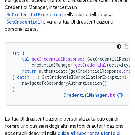
Per gestire l'azione utente di chiusura della schermata di
Credential Manager, intercetta un
NoCredentialException
nell'ambito della logica
GetCredential
e vai alla tua UI di autenticazione
personalizzata.
try
{
val
getCredentialResponse
:
GetCredentialRespon
credentialManager
.
getCredential
(
activity
,
return
authenticate
(
getCredentialResponse
.
cred
}
catch
(
_
:
GetCredentialCancellationException
)
{
navigateToSecondaryAuthentication
()
}
CredentialManager
.
kt
La tua UI di autenticazione personalizzata può quindi
fornire uno qualsiasi degli altri metodi di autenticazione
accettabili descritti nella
guida all'esperienza utente di