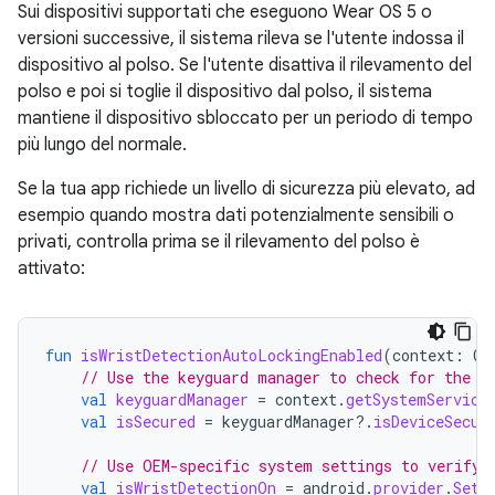
Sui dispositivi supportati che eseguono Wear OS 5 o
versioni successive, il sistema rileva se l'utente indossa il
dispositivo al polso. Se l'utente disattiva il rilevamento del
polso e poi si toglie il dispositivo dal polso, il sistema
mantiene il dispositivo sbloccato per un periodo di tempo
più lungo del normale.
Se la tua app richiede un livello di sicurezza più elevato, ad
esempio quando mostra dati potenzialmente sensibili o
privati, controlla prima se il rilevamento del polso è
attivato:
fun
isWristDetectionAutoLockingEnabled
(
context
:
Co
// Use the keyguard manager to check for the p
val
keyguardManager
=
context
.
getSystemService
val
isSecured
=
keyguardManager
?.
isDeviceSecur
// Use OEM-specific system settings to verify 
val
isWristDetectionOn
=
android
.
provider
.
Sett