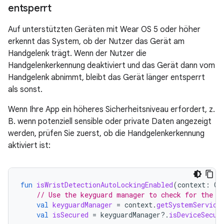
entsperrt
Auf unterstützten Geräten mit Wear OS 5 oder höher
erkennt das System, ob der Nutzer das Gerät am
Handgelenk trägt. Wenn der Nutzer die
Handgelenkerkennung deaktiviert und das Gerät dann vom
Handgelenk abnimmt, bleibt das Gerät länger entsperrt
als sonst.
Wenn Ihre App ein höheres Sicherheitsniveau erfordert, z.
B. wenn potenziell sensible oder private Daten angezeigt
werden, prüfen Sie zuerst, ob die Handgelenkerkennung
aktiviert ist:
fun
isWristDetectionAutoLockingEnabled
(
context
:
Co
// Use the keyguard manager to check for the p
val
keyguardManager
=
context
.
getSystemService
val
isSecured
=
keyguardManager
?.
isDeviceSecur