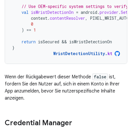
// Use OEM-specific system settings to verify 
val
isWristDetectionOn
=
android
.
provider
.
Sett
context
.
contentResolver
,
PIXEL_WRIST_AUTOL
0
)
==
1
return
isSecured
 && 
isWristDetectionOn
}
WristDetectionUtility
.
kt
Wenn der Rückgabewert dieser Methode
false
ist,
fordern Sie den Nutzer auf, sich in einem Konto in Ihrer
App anzumelden, bevor Sie nutzerspezifische Inhalte
anzeigen.
Credential Manager