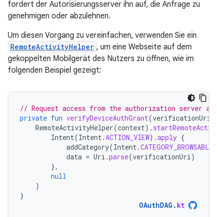
fordert der Autorisierungsserver ihn auf, die Anfrage zu
genehmigen oder abzulehnen.
Um diesen Vorgang zu vereinfachen, verwenden Sie ein
RemoteActivityHelper
, um eine Webseite auf dem
gekoppelten Mobilgerät des Nutzers zu öffnen, wie im
folgenden Beispiel gezeigt:
// Request access from the authorization server an
private
fun
verifyDeviceAuthGrant
(
verificationUri
:
RemoteActivityHelper
(
context
).
startRemoteActiv
Intent
(
Intent
.
ACTION_VIEW
).
apply
{
addCategory
(
Intent
.
CATEGORY_BROWSABLE
data
=
Uri
.
parse
(
verificationUri
)
},
null
)
}
OAuthDAG
.
kt