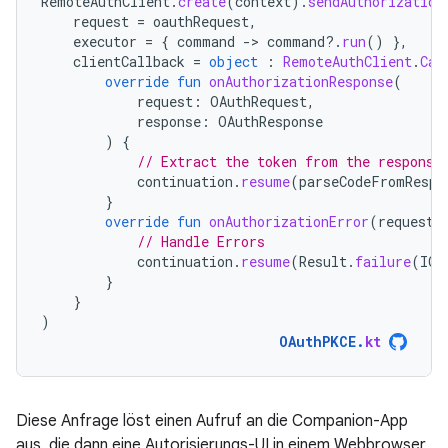
RemoteAuthClient
.
create
(
context
).
sendAuthorization
request
=
oauthRequest
,
executor
=
{
command
-
>
command
?.
run
()
},
clientCallback
=
object
:
RemoteAuthClient
.
Cal
override
fun
onAuthorizationResponse
(
request
:
OAuthRequest
,
response
:
OAuthResponse
)
{
// Extract the token from the response
continuation
.
resume
(
parseCodeFromRespo
}
override
fun
onAuthorizationError
(
request
:
// Handle Errors
continuation
.
resume
(
Result
.
failure
(
IOE
}
}
)
OAuthPKCE
.
kt
Diese Anfrage löst einen Aufruf an die Companion-App
aus, die dann eine Autorisierungs-UI in einem Webbrowser