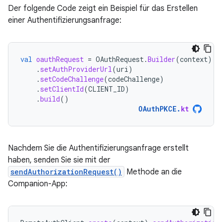
Der folgende Code zeigt ein Beispiel für das Erstellen
einer Authentifizierungsanfrage:
val
oauthRequest
=
OAuthRequest
.
Builder
(
context
)
.
setAuthProviderUrl
(
uri
)
.
setCodeChallenge
(
codeChallenge
)
.
setClientId
(
CLIENT_ID
)
.
build
()
OAuthPKCE
.
kt
Nachdem Sie die Authentifizierungsanfrage erstellt
haben, senden Sie sie mit der
sendAuthorizationRequest()
Methode an die
Companion-App: