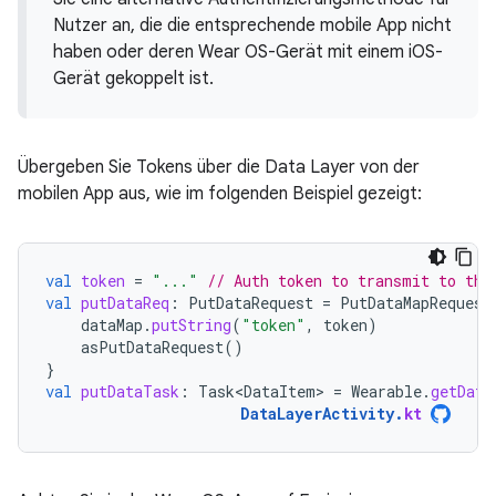
Nutzer an, die die entsprechende mobile App nicht
haben oder deren Wear OS-Gerät mit einem iOS-
Gerät gekoppelt ist.
Übergeben Sie Tokens über die Data Layer von der
mobilen App aus, wie im folgenden Beispiel gezeigt:
val
token
=
"..."
// Auth token to transmit to the
val
putDataReq
:
PutDataRequest
=
PutDataMapRequest
dataMap
.
putString
(
"token"
,
token
)
asPutDataRequest
()
}
val
putDataTask
:
Task<DataItem>
=
Wearable
.
getData
DataLayerActivity
.
kt