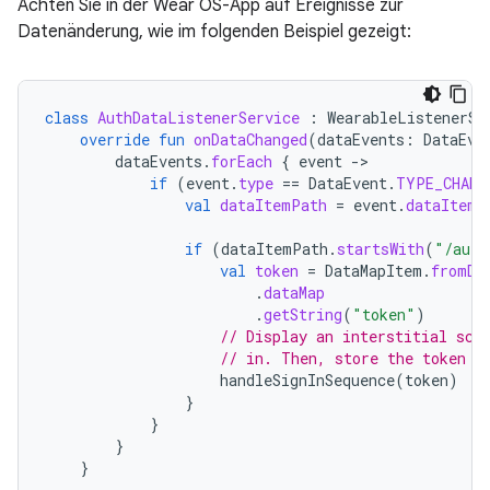
Achten Sie in der Wear OS-App auf Ereignisse zur
Datenänderung, wie im folgenden Beispiel gezeigt:
class
AuthDataListenerService
:
WearableListenerSe
override
fun
onDataChanged
(
dataEvents
:
DataEve
dataEvents
.
forEach
{
event
-
if
(
event
.
type
==
DataEvent
.
TYPE_CHANG
val
dataItemPath
=
event
.
dataItem
.
if
(
dataItemPath
.
startsWith
(
"/auth
val
token
=
DataMapItem
.
fromDa
.
dataMap
.
getString
(
"token"
)
// Display an interstitial scr
// in. Then, store the token a
handleSignInSequence
(
token
)
}
}
}
}