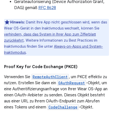
Geräteautorisierung (Device Authorization Grant,
DAG) gemäß
RFC 8628
Hinweis:
Damit Ihre App nicht geschlossen wird, wenn das
Wear OS-Gerät in den Inaktivmodus wechselt, können Sie
verhindern, dass das System in Ihrer App zum Zifferblatt
zurückkehrt
. Weitere Informationen zu Best Practices im
Inaktivmodus finden Sie unter
Always-on-Apps und System-
Inaktivmodus
.
Proof Key for Code Exchange (PKCE)
Verwenden Sie
RemoteAuthClient
, um PKCE effektiv zu
nutzen. Erstellen Sie dann ein
OAuthRequest
-Objekt, um
eine Authentifizierungsanfrage von Ihrer Wear OS-App an
einen OAuth-Anbieter zu senden. Dieses Objekt besteht
aus einer URL zu Ihrem OAuth-Endpunkt zum Abrufen
eines Tokens und einem
CodeChallenge
-Objekt.