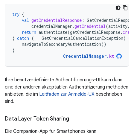
try
{
val
getCredentialResponse
:
GetCredentialRespon
credentialManager
.
getCredential
(
activity
,
return
authenticate
(
getCredentialResponse
.
cred
}
catch
(
_
:
GetCredentialCancellationException
)
{
navigateToSecondaryAuthentication
()
}
CredentialManager
.
kt
Ihre benutzerdefinierte Authentifizierungs-UI kann dann
eine der anderen akzeptablen Authentifizierung methoden
anbieten, die im
Leitfaden zur Anmelde-UX
beschrieben
sind.
Data Layer Token Sharing
Die Companion-App für Smartphones kann