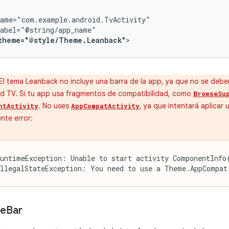
theme="@style/Theme.Leanback"
>
El tema Leanback no incluye una barra de la app, ya que no se deben
d TV. Si tu app usa fragmentos de compatibilidad, como
BrowseSu
. No uses
, ya que intentará aplicar 
ntActivity
AppCompatActivity
ente error:
untimeException: Unable to start activity ComponentInfo{
llegalStateException: You need to use a Theme.AppCompat
le
Bar