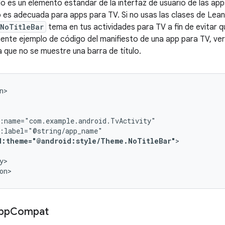
ulo es un elemento estándar de la interfaz de usuario de las ap
o es adecuada para apps para TV. Si no usas las clases de Lea
NoTitleBar
tema en tus actividades para TV a fin de evitar 
iguiente ejemplo de código del manifiesto de una app para TV, 
que no se muestre una barra de título.
d:theme="@android:style/Theme.NoTitleBar"
y>

on>
pp
Compat