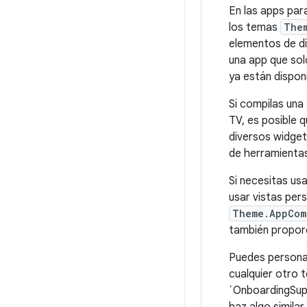
En las apps par
los temas
The
elementos de dis
una app que sol
ya están dispon
Si compilas una
TV, es posible 
diversos widge
de herramienta
Si necesitas us
usar vistas per
Theme.AppCom
también proporc
Puedes persona
cualquier otro 
`OnboardingSup