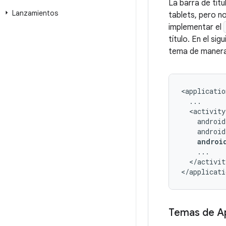
La barra de tít
Lanzamientos
tablets, pero n
implementar el
título. En el s
tema de manera 
androi
</activit
</applicati
Temas de A