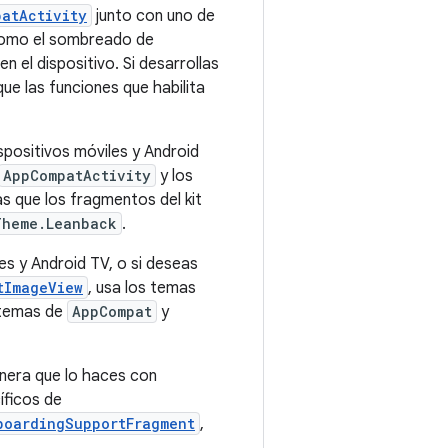
atActivity
junto con uno de
 como el sombreado de
 el dispositivo. Si desarrollas
 que las funciones que habilita
positivos móviles y Android
AppCompatActivity
y los
as que los fragmentos del kit
Theme.Leanback
.
es y Android TV, o si deseas
tImageView
, usa los temas
e temas de
AppCompat
y
nera que lo haces con
íficos de
boardingSupportFragment
,