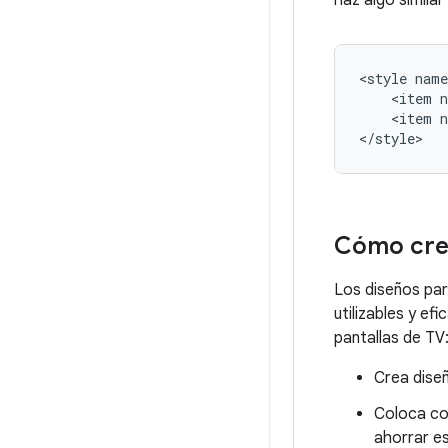
haz algo similar 
<style
name
<item
<item
n
</style>
Cómo crea
Los diseños par
utilizables y e
pantallas de TV
Crea diseñ
Coloca con
ahorrar es