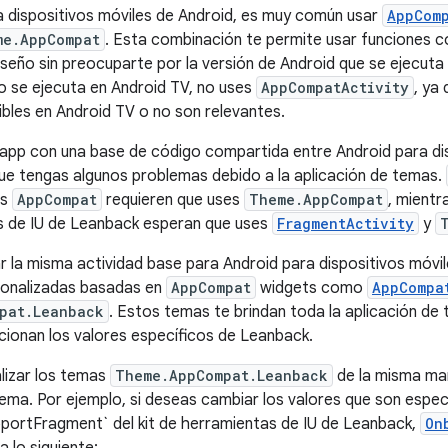
a dispositivos móviles de Android, es muy común usar
AppComp
me.AppCompat
. Esta combinación te permite usar funciones
eño sin preocuparte por la versión de Android que se ejecuta en
o se ejecuta en Android TV, no uses
AppCompatActivity
, ya
ibles en Android TV o no son relevantes.
 app con una base de código compartida entre Android para dis
que tengas algunos problemas debido a la aplicación de temas.
ts
AppCompat
requieren que uses
Theme.AppCompat
, mientr
s de IU de Leanback esperan que uses
FragmentActivity
y
ar la misma actividad base para Android para dispositivos móvil
sonalizadas basadas en
AppCompat
widgets como
AppCompa
pat.Leanback
. Estos temas te brindan toda la aplicación d
ionan los valores específicos de Leanback.
lizar los temas
Theme.AppCompat.Leanback
de la misma ma
tema. Por ejemplo, si deseas cambiar los valores que son espec
portFragment` del kit de herramientas de IU de Leanback,
On