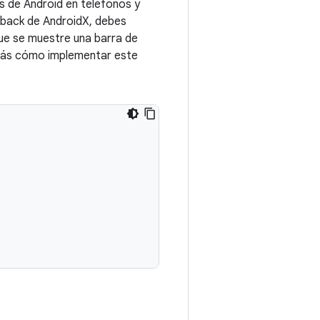
ps de Android en teléfonos y
nback de AndroidX, debes
que se muestre una barra de
verás cómo implementar este