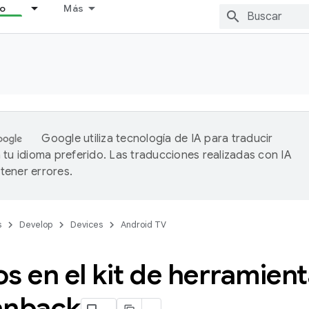
lo
Más
Google utiliza tecnología de IA para traducir
 tu idioma preferido. Las traducciones realizadas con IA
ener errores.
s
Develop
Devices
Android TV
s en el kit de herramient
anback