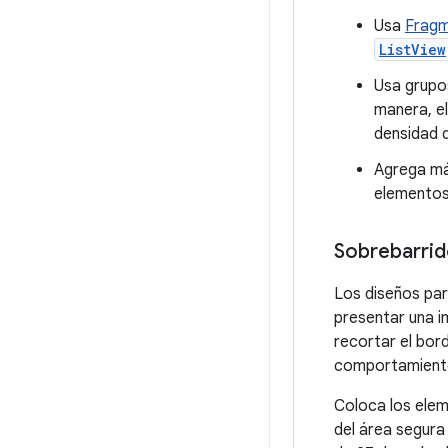
Usa
Frag
ListView
Usa grupo
manera, el
densidad d
Agrega már
elementos
Sobrebarri
Los diseños par
presentar una i
recortar el bord
comportamient
Coloca los elem
del área segura