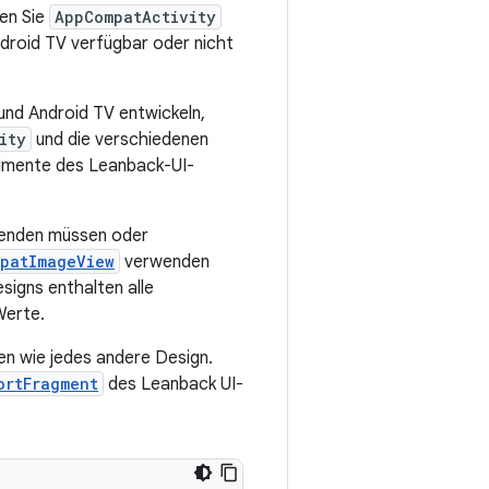
den Sie
AppCompatActivity
ndroid TV verfügbar oder nicht
und Android TV entwickeln,
ity
und die verschiedenen
gmente des Leanback-UI-
rwenden müssen oder
patImageView
verwenden
signs enthalten alle
Werte.
en wie jedes andere Design.
ortFragment
des Leanback UI-