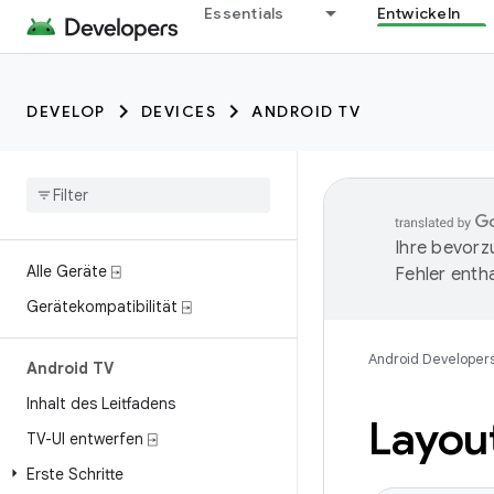
Essentials
Entwickeln
DEVELOP
DEVICES
ANDROID TV
Ihre bevorz
Alle Geräte ⍈
Fehler entha
Gerätekompatibilität ⍈
Android Developer
Android TV
Inhalt des Leitfadens
Layou
TV-UI entwerfen ⍈
Erste Schritte