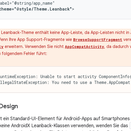
theme="@style/Theme.Leanback"
>
 Leanback-Theme enthält keine App-Leiste, da App-Leisten nicht i
 Wenn Ihre App Support-Fragmente wie
verw
BrowseSupportFragment
erweitern. Verwenden Sie nicht
, da dadurch 
ty
AppCompatActivity
u folgendem Fehler führt:
untimeException: Unable to start activity ComponentInfo{
llegalStateException: You need to use a Theme.AppCompat
Design
 ist ein Standard-UI-Element für Android-Apps auf Smartphones 
 keine AndroidX Leanback-Klassen verwenden, wenden Sie das