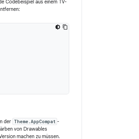
nde Codebeispiel aus einem TV-
ntfernen:
m der
Theme.AppCompat
-
nfärben von Drawables
-Version machen zu müssen.