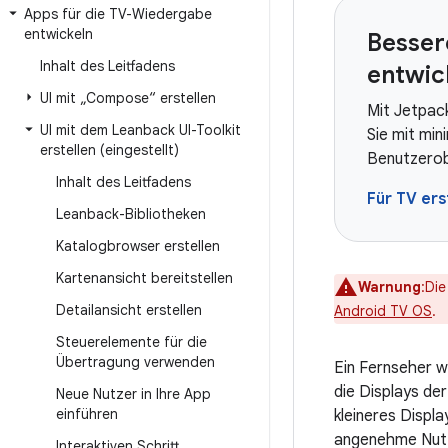
Apps für die TV-Wiedergabe
entwickeln
Besser
Inhalt des Leitfadens
entwic
UI mit „Compose“ erstellen
Mit Jetpac
UI mit dem Leanback UI-Toolkit
Sie mit mi
erstellen (eingestellt)
Benutzerob
Inhalt des Leitfadens
Für TV ers
Leanback-Bibliotheken
Katalogbrowser erstellen
Kartenansicht bereitstellen
Warnung
:Di
Detailansicht erstellen
Android TV OS
.
Steuerelemente für die
Übertragung verwenden
Ein Fernseher wi
die Displays de
Neue Nutzer in Ihre App
einführen
kleineres Displ
angenehme Nutz
Interaktiven Schritt