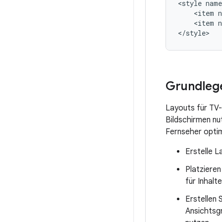
<style
name
<item
<item
n
</style>
Grundlege
Layouts für TV-
Bildschirmen nut
Fernseher optim
Erstelle 
Platzieren
für Inhalt
Erstellen 
Ansichtsg