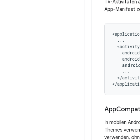
TV-Aktivitäten 
App-Manifest ze
androi
</activit
</applicati
App
Compat
In mobilen Andr
Themes verwende
verwenden, ohn