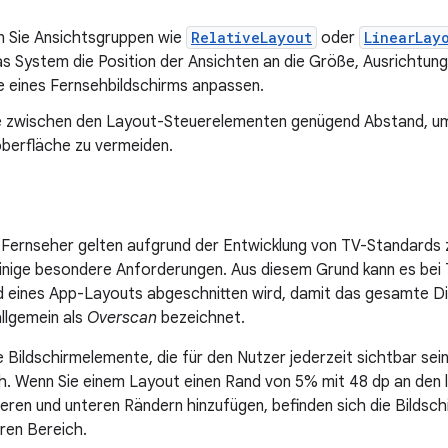
 Sie Ansichtsgruppen wie
RelativeLayout
oder
LinearLay
s System die Position der Ansichten an die Größe, Ausrichtung,
e eines Fernsehbildschirms anpassen.
e zwischen den Layout-Steuerelementen genügend Abstand, um
berfläche zu vermeiden.
 Fernseher gelten aufgrund der Entwicklung von TV-Standards zu
einige besondere Anforderungen. Aus diesem Grund kann es be
 eines App-Layouts abgeschnitten wird, damit das gesamte Dis
allgemein als
Overscan
bezeichnet.
ie Bildschirmelemente, die für den Nutzer jederzeit sichtbar se
h. Wenn Sie einem Layout einen Rand von 5% mit 48 dp an den 
eren und unteren Rändern hinzufügen, befinden sich die Bildsc
ren Bereich.