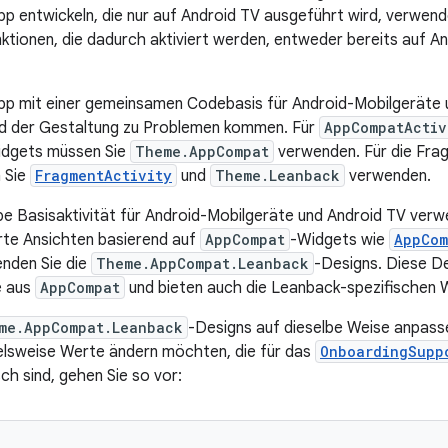
pp entwickeln, die nur auf Android TV ausgeführt wird, verwen
unktionen, die dadurch aktiviert werden, entweder bereits auf A
pp mit einer gemeinsamen Codebasis für Android-Mobilgeräte 
nd der Gestaltung zu Problemen kommen. Für
AppCompatActiv
idgets müssen Sie
Theme.AppCompat
verwenden. Für die Fra
 Sie
FragmentActivity
und
Theme.Leanback
verwenden.
be Basisaktivität für Android-Mobilgeräte und Android TV ve
rte Ansichten basierend auf
AppCompat
-Widgets wie
AppCom
nden Sie die
Theme.AppCompat.Leanback
-Designs. Diese De
e aus
AppCompat
und bieten auch die Leanback-spezifischen 
me.AppCompat.Leanback
-Designs auf dieselbe Weise anpass
elsweise Werte ändern möchten, die für das
OnboardingSupp
sch sind, gehen Sie so vor: