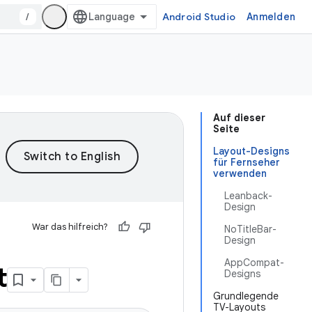
/
Android Studio
Anmelden
Auf dieser
Seite
Layout-Designs
für Fernseher
verwenden
Leanback-
Design
War das hilfreich?
NoTitleBar-
Design
AppCompat-
t
Designs
Grundlegende
TV-Layouts