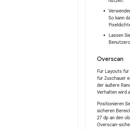
nutzen.
Verwenden
So kann da
Pixeldicht
Lassen Si
Benutzero
Overscan
Für Layouts für
für Zuschauer 
der äußere Rand
Verhalten wird 
Positionieren S
sicheren Bereic
27 dp an den ob
Overscan-siche