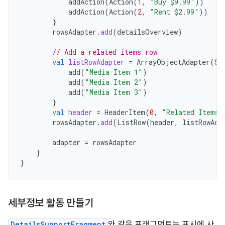
addAction
(
Action
(
1
,
"Buy 
$
9
.99"
))
addAction
(
Action
(
2
,
"Rent 
$
2
.99"
))
}
rowsAdapter
.
add
(
detailsOverview
)
// Add a related items row
val
listRowAdapter
=
ArrayObjectAdapter
(
St
add
(
"Media Item 1"
)
add
(
"Media Item 2"
)
add
(
"Media Item 3"
)
}
val
header
=
HeaderItem
(
0
,
"Related Items"
rowsAdapter
.
add
(
ListRow
(
header
,
listRowAda
adapter
=
rowsAdapter
}
}
세부정보 활동 만들기
DetailsSupportFragment
와 같은 프래그먼트는 표시에 사