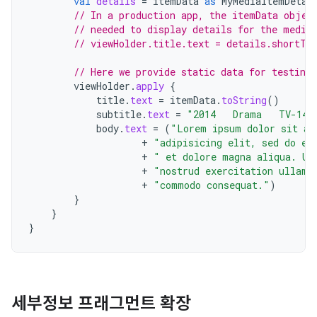
val
details
=
itemData
as
MyMediaItemDetai
// In a production app, the itemData objec
// needed to display details for the media
// viewHolder.title.text = details.shortTi
// Here we provide static data for testing
viewHolder
.
apply
{
title
.
text
=
itemData
.
toString
()
subtitle
.
text
=
"2014   Drama   TV-14"
body
.
text
=
(
"Lorem ipsum dolor sit am
+
"adipisicing elit, sed do ei
+
" et dolore magna aliqua. Ut
+
"nostrud exercitation ullamc
+
"commodo consequat."
)
}
}
}
세부정보 프래그먼트 확장