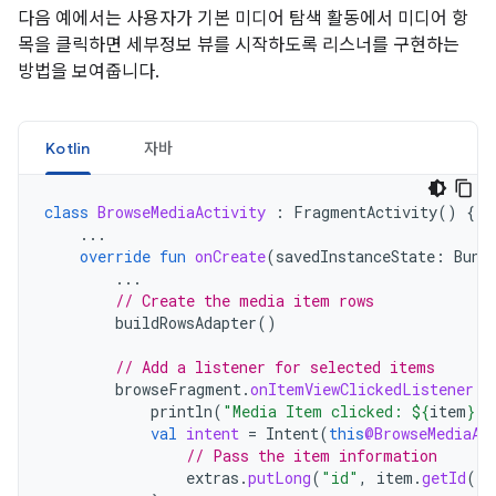
다음 예에서는 사용자가 기본 미디어 탐색 활동에서 미디어 항
목을 클릭하면 세부정보 뷰를 시작하도록 리스너를 구현하는
방법을 보여줍니다.
Kotlin
자바
class
BrowseMediaActivity
:
FragmentActivity
()
{
...
override
fun
onCreate
(
savedInstanceState
:
Bund
...
// Create the media item rows
buildRowsAdapter
()
// Add a listener for selected items
browseFragment
.
onItemViewClickedListener
=
println
(
"Media Item clicked: 
${
item
}
"
)
val
intent
=
Intent
(
this
@BrowseMediaAc
// Pass the item information
extras
.
putLong
(
"id"
,
item
.
getId
())