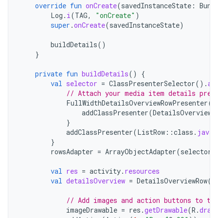
override
fun
onCreate
(
savedInstanceState
:
Bund
Log
.
i
(
TAG
,
"onCreate"
)
super
.
onCreate
(
savedInstanceState
)
buildDetails
()
}
private
fun
buildDetails
()
{
val
selector
=
ClassPresenterSelector
().
ap
// Attach your media item details pres
FullWidthDetailsOverviewRowPresenter
(
D
addClassPresenter
(
DetailsOverviewR
}
addClassPresenter
(
ListRow
::
class
.
java
,
}
rowsAdapter
=
ArrayObjectAdapter
(
selector
)
val
res
=
activity
.
resources
val
detailsOverview
=
DetailsOverviewRow
(
"
// Add images and action buttons to th
imageDrawable
=
res
.
getDrawable
(
R
.
draw