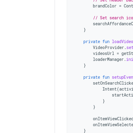
brandColor
=
Con
// Set search ic
searchAffordance
}
private
fun
loadVide
VideoProvider
.
se
videosUrl
=
getS
loaderManager
.
in
}
private
fun
setupEve
setOnSearchClick
Intent
(
activ
startAct
}
}
onItemViewClicke
onItemViewSelect
}