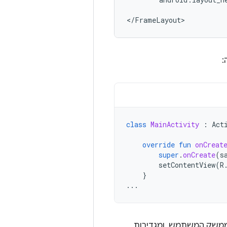
</FrameLayout>
:
class
MainActivity
:
Act
override
fun
onCreat
super
.
onCreate
(
s
setContentView
(
R
}
...
 ממשק המשתמש, ומגדירות