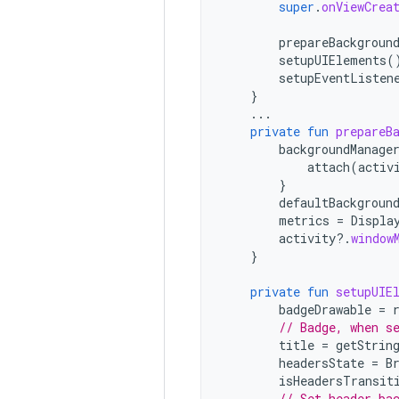
super
.
onViewCrea
prepareBackgroun
setupUIElements
(
setupEventListen
}
...
private
fun
prepareB
backgroundManage
attach
(
activ
}
defaultBackgroun
metrics
=
Displa
activity
?.
window
}
private
fun
setupUIE
badgeDrawable
=
// Badge, when s
title
=
getStrin
headersState
=
B
isHeadersTransit
// Set header ba