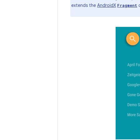
AndroidX
c
Fragment