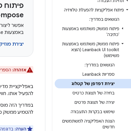
תחילת העבודה
פיתוח ט
פיתוח אפליקציות להפעלת טלוויזיה
ompose
הנושאים במדריך:
אפשר ליצור
פיתוח ממשק משתמש באמצעות
באמצעות Jetpack Compose ל-Android TV OS.
'כתיבה'
פיתוח ממשק משתמש באמצעות
יצירת מוזיק
Leanback UI toolkit (הוצא
משימוש)
הנושאים במדריך:
אזהרה:
הספרייה Leanback הוצאה משימוש. במקום זאת
ספריות Leanback
יצירת דפדפן של קטלוג
באפליקציית מדיה 
בחירה של תצוגת כרטיס
להפעיל אותו. חווי
יצירה של תצוגת פרטים
במדריך הזה מוס
שימוש בבקרות התעבורה
להטמיע ממשק מש
הצגת האפליקציה למשתמשים
חדשים
הערה:
בדוגמה 