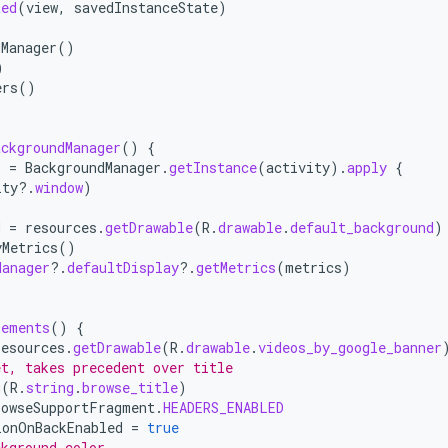
ted
(
view
,
savedInstanceState
)
dManager
()
)
ers
()
ackgroundManager
()
{
r
=
BackgroundManager
.
getInstance
(
activity
).
apply
{
ity
?.
window
)
d
=
resources
.
getDrawable
(
R
.
drawable
.
default_background
)
yMetrics
()
Manager
?.
defaultDisplay
?.
getMetrics
(
metrics
)
lements
()
{
resources
.
getDrawable
(
R
.
drawable
.
videos_by_google_banner
et, takes precedent over title
g
(
R
.
string
.
browse_title
)
rowseSupportFragment
.
HEADERS_ENABLED
ionOnBackEnabled
=
true
ckground color