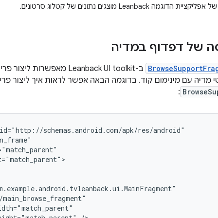
דוגמה Leanback מוצגים נתונים של קטלוג סרטונים.
סה של דפדוף במדיה
BrowseSupportFra
ב-Leanback UI toolkit מאפשרו
י מדיה עם מינימום קוד. בדוגמה הבאה אפשר לראות איך ליצור פרי
:
BrowseSu
="match_parent">

eight="match_parent"
/>
