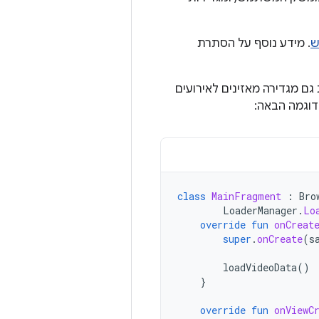
ש
. מידע נוסף על הסתרת
גם מגדירה מאזינים לאירועים
וגמה הבאה:
class
MainFragment
:
Bro
LoaderManager
.
Lo
override
fun
onCreat
super
.
onCreate
(
s
loadVideoData
()
}
override
fun
onViewC