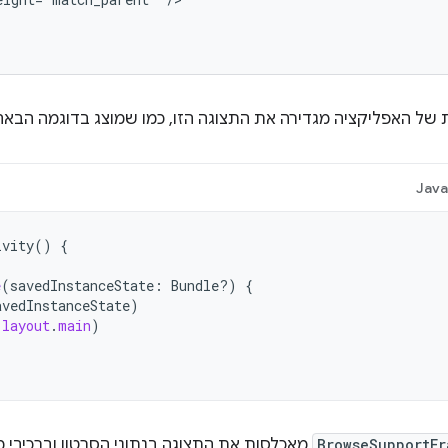
של האפליקציה מגדירה את התצוגה הזו, כמו שמוצג בדוגמה הבאה
Jav
ivity
()
{
e
(
savedInstanceState
:
Bundle?)
{
avedInstanceState
)
.
layout
.
main
)
BrowseSupportFr
מאכלסות את התצוגה בנתוני הסרטון וברכיבי