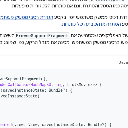
ה כמו הסמל והכותרת, וגם אם כותרות הקטגוריות מופעלות.
גדרת רכיבי ממשק משתמש זמין בקטע
הגדרת רכיבי ממשק משתמ
קטע
הסתרה או השבתה של כותרות
.
ל האפליקציה שמטמיעה את
BrowseSupportFragment
השיטות 
ש ברכיבי ממשק המשתמש ומכינה את מנהל הרקע, כמו שמוצג בד
Jav
wseSupportFragment
(),
aderCallbacks<HashMap<String
,
List<Movie>
>>
{
e
(
savedInstanceState
:
Bundle?)
{
avedInstanceState
)
reated
(
view
:
View
,
savedInstanceState
:
Bundle?)
{