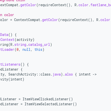
textCompat
.
getColor
(
requireContext
(),
R
.
color
.
fastlane_b
on color
Color
=
ContextCompat
.
getColor
(
requireContext
(),
R
.
color
oData
()
{
tContext
(
activity
)
tring
(
R
.
string
.
catalog_url
)
itLoader
(
0
,
null
,
this
)
ntListeners
()
{
edListener
{
ity
,
SearchActivity
::
class
.
java
).
also
{
intent
-
ivity
(
intent
)
dListener
=
ItemViewClickedListener
()
edListener
=
ItemViewSelectedListener
()