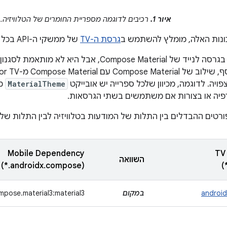
איור 1.
רכיבים לדוגמה מספריית החומרים של הטלוויזיה.
ונות האלה, מומלץ להשתמש ב
גרסת ה-TV
של ממשקי ה-API בכל מקום שאפשר.
אפשר להשתמש בגרסה לנייד של Compose Material, אבל ה
ויה. לדוגמה, מכיוון שלכל ספרייה יש אובייקט
MaterialTheme
מש
פיה או בצורות אם משתמשים בשתי הגרסאות.
טים ההבדלים בין התלות של המודעות בטלוויזיה לבין התלות של ה
Mobile Dependency
TV
השוואה
(androidx.compose.*)
android
במקום
mpose.material3:material3