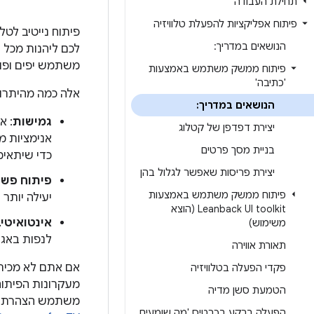
תחילת העבודה
פיתוח אפליקציות להפעלת טלוויזיה
הנושאים במדריך:
משתמש יפים ופונ
פיתוח ממשק משתמש באמצעות
'כתיבה'
אלה כמה מהיתרונות הס
הנושאים במדריך:
גמישות
יצירת דפדפן של קטלוג
אנימציות מ
בניית מסך פרטים
כדי שיתאימ
יצירת פריסות שאפשר לגלול בהן
פיתוח פשו
פיתוח ממשק משתמש באמצעות
יעילה יותר 
Leanback UI toolkit (הוצא
אינטואיטיב
משימוש)
לנפות באגי
תאורת אווירה
אם אתם לא מכירים את ערכת הכלים
פקדי הפעלה בטלוויזיה
הטמעת סשן מדיה
משתמש הצהרתית
הפעלה ברקע בכרטיס 'מה שומעים