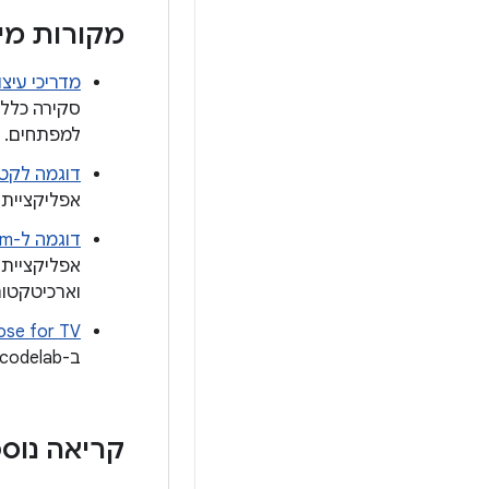
מקורות מי
מדריכי עיצו
סקירה כללי
למפתחים.
דוגמה לקטל
אפליקציית 
דוגמה ל-JetStream
וארכיטקטור
ose for TV
ב-codelab הזה מוסבר איך ליצור אפליקציית נגן וידאו עם מסך של דפדפן קטלוג ומסך פרטים.
קריאה נוס