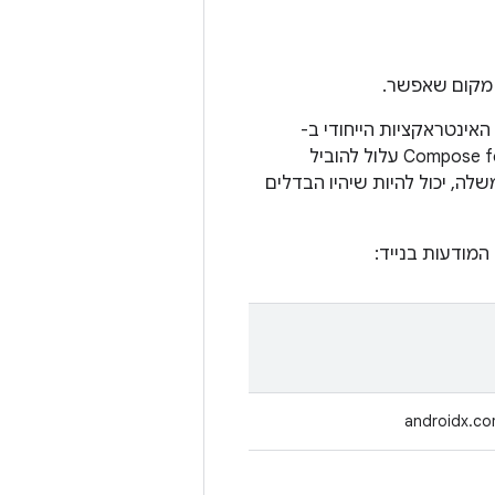
יא לא מותאמת לסגנון האינטראקציות הייחודי ב-
Android TV. בנוסף, שילוב של Compose Material עם Compose Material מ-Compose for TV עלול להוביל
לה, יכול להיות שיהיו הבדלים
מודעות בנייד:
androidx.co