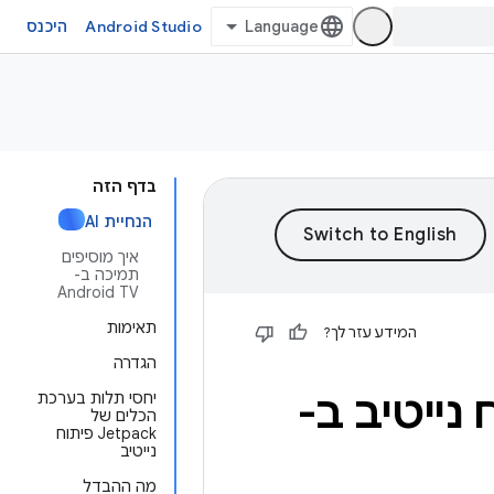
Android Studio
היכנס
בדף הזה
‫ הנחיית AI
איך מוסיפים
תמיכה ב-
Android TV
תאימות
המידע עזר לך?
הגדרה
-Jetpack פיתוח נייטיב ב-
יחסי תלות בערכת
הכלים של
Jetpack פיתוח
נייטיב
מה ההבדל