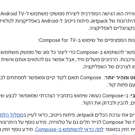
פ
לכם ליהנות מכל היתרונות של Jetpack פיתוח נ
קציונליים לאפליקציה.
פציפיים של שימוש ב-Compose for TV:
: אפשר להשתמש ב-Compose כדי ליצור כל סוג של ממש
ורכבות. הרכיבים פועלים מיד, אבל אפשר גם להתאים אותם אישית 
ו לצרכים של האפליקציה.
ט ומהיר יותר
: ‏ Compose תואם לקוד קיים ומאפשר למפתחים
עם פחות קוד.
י
: ב-Compose נעשה שימוש בתחביר הצהרתי שמאפשר לבצ
ם, להבין ולבדוק את הקוד.
 Jetpack פיתוח נייטיב, כדאי לעיין ב
מסלול הלמיד
מעקרונות הפיתוח של Compose לנייד חלים גם על טלוויזיה. מידע נוס
 זמין במאמר
למה כדאי להשתמש ב-Compose
. מידע נוסף זמין 