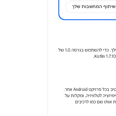
התכונה 'יצירה לטלוויזיה' פועלת בטלוויזיות עם Android מגרסה 5.0 (רמת API‏ 21) ואילך. כדי להשתמש בגרסה 1.0 של
השימוש ב-Jetpack פיתוח נייטיב ב-Android TV דומה לשימוש ב-Jetpack פיתוח נייטיב בכל פרויקט Android אחר.
ם שעברו אופטימיזציה לטלוויזיה, ומקלות על
 אותו שם כמו לרכיבים