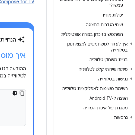
Compose for TV ב-itHub
עכשיו?'
יכולות אודיו
שינוי הגדרות התצוגה
השתמש בזיכרון בצורה אופטימלית
auto_awesome
הנחיית AI
איך לעזור למשתמשים למצוא תוכן
בטלוויזיה
איך מוסיפים
בניית משחקי טלוויזיה
פיתוח שירותי קלט לטלוויזיה
לטלוויזיה במקום ack
נגישות בטלוויזיה
רשימת משימות לאפליקציות טלוויזיה
הפצה ל-Android TV
מסגרת של איכות המדיה
גרסאות