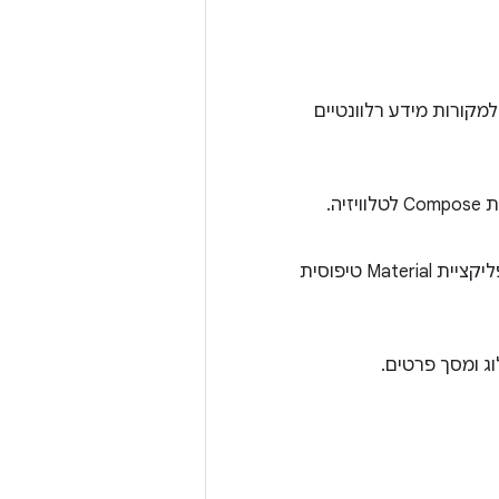
מקורות מידע רלוונטיים
יזיה.
אפליקציית סטרימינג של מדיה שמדגימה את השימוש ב-TV Compose עם אפליקציית Material טיפוסית