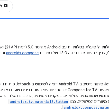
reviews
לשיתוף המחשבות שלך
ות
androidx.compose
וב-Kotlin 1.7.10.
ההבדל העיקרי הוא שב-Compose for TV יש ספריות שמציעות רכיבי
מש שמותאמים לטלוויזיה. במקרים מסוימים, לרכיבים האלה יש את
יועדים לטלוויזיה, כמו
androidx.tv.material3.Button
.
androidx.compose.mate