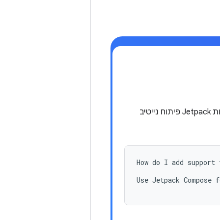
ההודעה הזו מבקשת הנחיות להוספת תמיכה ב-Android TV לאפליקציה באמצעות Jetpack פיתוח נייטיב
How do I add support 
Use Jetpack Compose f