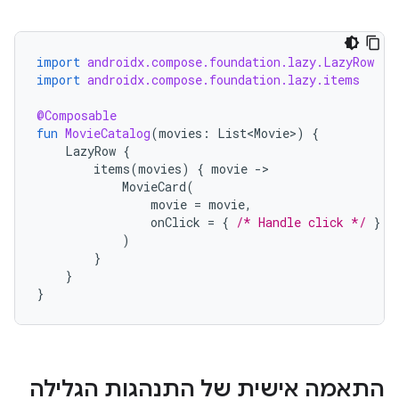
import
androidx.compose.foundation.lazy.LazyRow
import
androidx.compose.foundation.lazy.items
@Composable
fun
MovieCatalog
(
movies
:
List<Movie>
)
{
LazyRow
{
items
(
movies
)
{
movie
-
MovieCard
(
movie
=
movie
,
onClick
=
{
/* Handle click */
}
)
}
}
}
התאמה אישית של התנהגות הגלילה