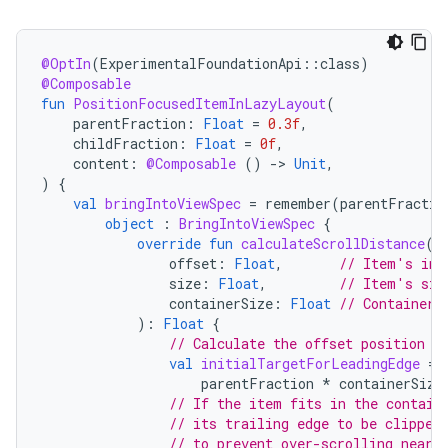
@OptIn
(
ExperimentalFoundationApi
::
class
)
@Composable
fun
PositionFocusedItemInLazyLayout
(
parentFraction
:
Float
=
0.3f
,
childFraction
:
Float
=
0f
,
content
:
@Composable
()
-
>
Unit
,
)
{
val
bringIntoViewSpec
=
remember
(
parentFractio
object
:
BringIntoViewSpec
{
override
fun
calculateScrollDistance
(
offset
:
Float
,
// Item's ini
size
:
Float
,
// Item's siz
containerSize
:
Float
// Container'
):
Float
{
// Calculate the offset position o
val
initialTargetForLeadingEdge
=
parentFraction
*
containerSize
// If the item fits in the contain
// its trailing edge to be clipped
// to prevent over-scrolling near 