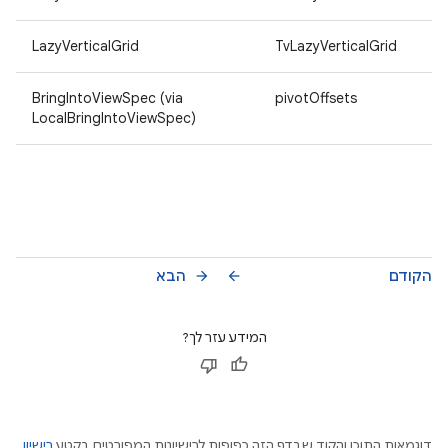
LazyVerticalGrid
TvLazyVerticalGrid
BringIntoViewSpec (via
pivotOffsets
LocalBringIntoViewSpec)
הקודם
הבא
arrow_forward
arrow_back
המידע עזר לך?
דוגמאות התוכן והקוד שבדף הזה כפופות לרישיונות המפורטים בקטע
רישיון