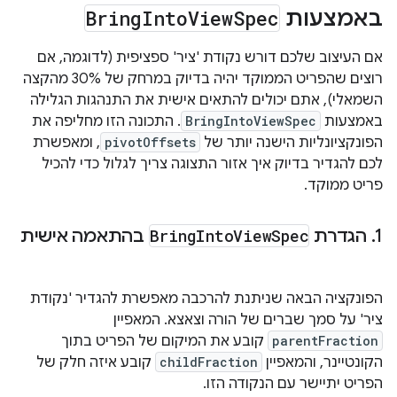
באמצעות
Spec
View
Into
Bring
אם העיצוב שלכם דורש נקודת 'ציר' ספציפית (לדוגמה, אם
רוצים שהפריט הממוקד יהיה בדיוק במרחק של 30% מהקצה
השמאלי), אתם יכולים להתאים אישית את התנהגות הגלילה
באמצעות
BringIntoViewSpec
. התכונה הזו מחליפה את
הפונקציונליות הישנה יותר של
pivotOffsets
, ומאפשרת
לכם להגדיר בדיוק איך אזור התצוגה צריך לגלול כדי להכיל
פריט ממוקד.
1
.
הגדרת
Spec
View
Into
Bring
בהתאמה אישית
הפונקציה הבאה שניתנת להרכבה מאפשרת להגדיר 'נקודת
ציר' על סמך שברים של הורה וצאצא. המאפיין
parentFraction
קובע את המיקום של הפריט בתוך
הקונטיינר, והמאפיין
childFraction
קובע איזה חלק של
הפריט יתיישר עם הנקודה הזו.