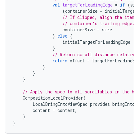
val
targetForLeadingEdge
=
if
(
siz
(
containerSize
-
initialTarget
// If clipped, align the item'
// container's trailing edge.
containerSize
-
size
}
else
{
initialTargetForLeadingEdge
}
// Return scroll distance relative
return
offset
-
targetForLeadingEd
}
}
}
// Apply the spec to all scrollables in the hi
CompositionLocalProvider
(
LocalBringIntoViewSpec
provides
bringIntoV
content
=
content
,
)
}