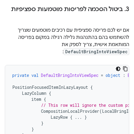
3
.
ביטול הסכמה לפריסות מוטמעות ספציפיות
אם יש לכם פריסה ספציפית עם רכיבים מוטמעים שצריך
להשתמש בהם בהתנהגות גלילה רגילה במקום בפריסה
המותאמת אישית, צריך לספק את
:
DefaultBringIntoViewSpec
private
val
DefaultBringIntoViewSpec
=
object
:
Br
PositionFocusedItemInLazyLayout
{
LazyColumn
{
item
{
// This row will ignore the custom piv
CompositionLocalProvider
(
LocalBringInt
LazyRow
{
...
}
}
}