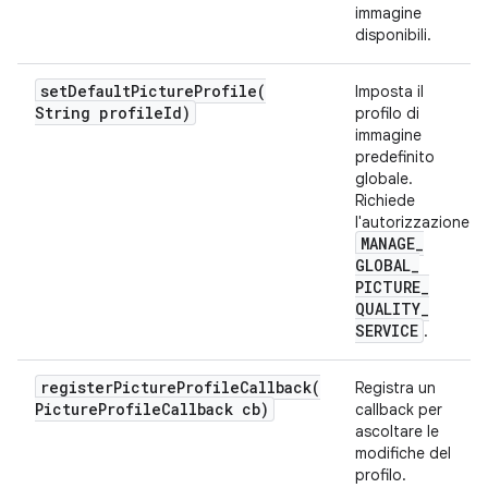
immagine
disponibili.
setDefaultPictureProfile(
Imposta il
String profile
Id)
profilo di
immagine
predefinito
globale.
Richiede
l'autorizzazione
MANAGE
_
GLOBAL
_
PICTURE
_
QUALITY
_
SERVICE
.
registerPictureProfileCallback(
Registra un
Picture
Profile
Callback cb)
callback per
ascoltare le
modifiche del
profilo.