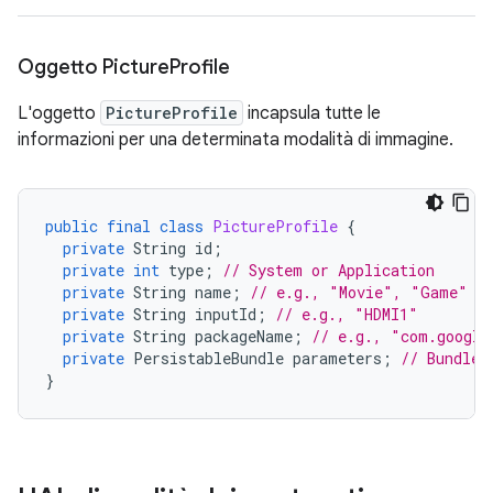
Oggetto Picture
Profile
L'oggetto
PictureProfile
incapsula tutte le
informazioni per una determinata modalità di immagine.
public
final
class
PictureProfile
{
private
String
id
;
private
int
type
;
// System or Application
private
String
name
;
// e.g., "Movie", "Game"
private
String
inputId
;
// e.g., "HDMI1"
private
String
packageName
;
// e.g., "com.google
private
PersistableBundle
parameters
;
// Bundle 
}