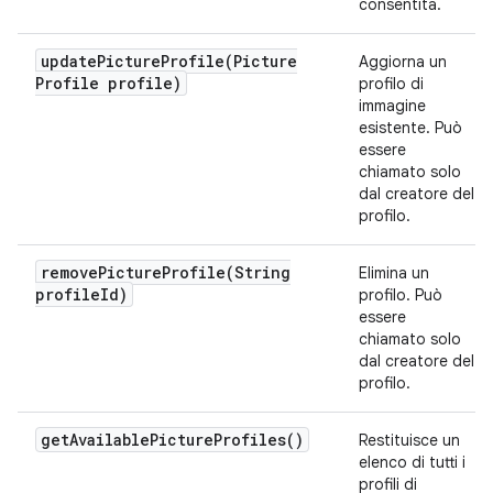
consentita.
updatePictureProfile(
Picture
Aggiorna un
Profile profile)
profilo di
immagine
esistente. Può
essere
chiamato solo
dal creatore del
profilo.
removePictureProfile(
String
Elimina un
profile
Id)
profilo. Può
essere
chiamato solo
dal creatore del
profilo.
get
Available
Picture
Profiles(
)
Restituisce un
elenco di tutti i
profili di