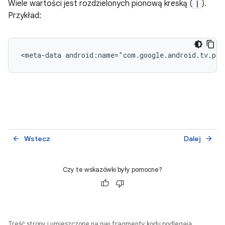
Wiele wartości jest rozdzielonych pionową kreską (
|
).
Przykład:
<meta-data
android:name="com.google.android.tv.pip
Wstecz
Dalej
arrow_back
arrow_forward
Czy te wskazówki były pomocne?
Treść strony i umieszczone na niej fragmenty kodu podlegają