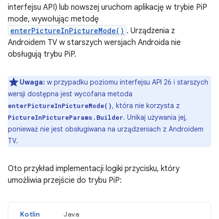
interfejsu API) lub nowszej uruchom aplikację w trybie PiP
mode, wywołując metodę
enterPictureInPictureMode()
. Urządzenia z
Androidem TV w starszych wersjach Androida nie
obsługują trybu PiP.
Uwaga:
w przypadku poziomu interfejsu API 26 i starszych
wersji dostępna jest wycofana metoda
, która nie korzysta z
enterPictureInPictureMode()
. Unikaj używania jej,
PictureInPictureParams.Builder
ponieważ nie jest obsługiwana na urządzeniach z Androidem
TV.
Oto przykład implementacji logiki przycisku, który
umożliwia przejście do trybu PiP:
Kotlin
Java