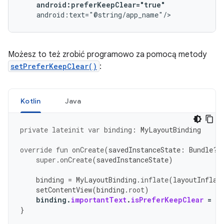
android:preferKeepClear="true"
Możesz to też zrobić programowo za pomocą metody
setPreferKeepClear()
:
Kotlin
Java
private
lateinit
var
binding
:
MyLayoutBinding
override
fun
onCreate
(
savedInstanceState
:
Bundle?)
super
.
onCreate
(
savedInstanceState
)
binding
=
MyLayoutBinding
.
inflate
(
layoutInflat
setContentView
(
binding
.
root
)
binding
.
importantText
.
isPreferKeepClear
=
tr
}