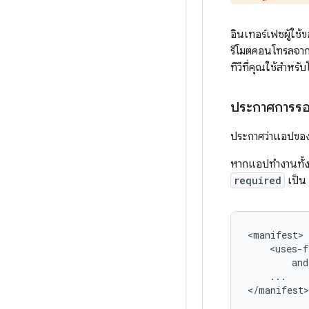
อินเทอร์เฟซผู้ใช้
รีโมตคอนโทรลจากร
ทีวีที่คุณใช้สำห
ประกาศการรอง
ประกาศว่าแอปของค
หากแอปทำงานทั้งใน
required
เป็น
<uses-f
and
...

</manifest>