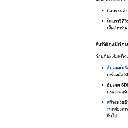
กิจกรรมสำห
ไลบรารีทีวี
เจ็ตสำหรับส
สิ่งที่ต้องมีก่อ
ก่อนที่จะเริ่มสร้
อัปเดตเครื
เครื่องมือ
อัปเดต SDK
แพลตฟอร์มเ
สร้าง
หรืออ
หากต้องการเ
ขึ้นไป