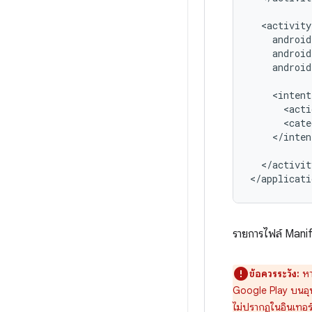
androi
android
<acti
<cate
</inten
</activit
</applicati
รายการไฟล์ Manife
ข้อควรระวัง:
หา
Google Play บนอุปก
ไม่ปรากฏในอินเทอร์เ