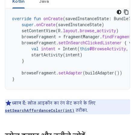
Kotlin
Java
override
fun
onCreate
(
savedInstanceState
:
Bundle?)
super
.
onCreate
(
savedInstanceState
)
setContentView
(
R
.
layout
.
browse_activity
)
browseFragment
=
fragmentManager
.
findFragmentB
browseFragment
.
setOnSearchClickedListener
{
vi
val
intent
=
Intent
(
this
@BrowseActivity
,
S
startActivity
(
intent
)
}
browseFragment
.
setAdapter
(
buildAdapter
())
}
ध्यान दें:
खोज आइकॉन का रंग सेट करने के लिए
तरीका.
setSearchAffordanceColor(int)