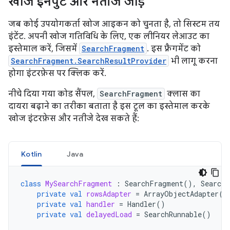
खोज इनपुट और नतीजे जोड़ें
जब कोई उपयोगकर्ता खोज आइकन को चुनता है, तो सिस्टम तय
इंटेंट. अपनी खोज गतिविधि के लिए, एक लीनियर लेआउट का
इस्तेमाल करें, जिसमें
SearchFragment
. इस फ़्रैगमेंट को
SearchFragment.SearchResultProvider
भी लागू करना
होगा इंटरफ़ेस पर क्लिक करें.
नीचे दिया गया कोड सैंपल,
SearchFragment
क्लास का
दायरा बढ़ाने का तरीका बताता है इस टूल का इस्तेमाल करके
खोज इंटरफ़ेस और नतीजे देख सकते हैं:
Kotlin
Java
class
MySearchFragment
:
SearchFragment
(),
SearchF
private
val
rowsAdapter
=
ArrayObjectAdapter
(
L
private
val
handler
=
Handler
()
private
val
delayedLoad
=
SearchRunnable
()