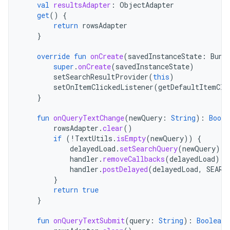
val
resultsAdapter
:
ObjectAdapter
get
()
{
return
rowsAdapter
}
override
fun
onCreate
(
savedInstanceState
:
Bund
super
.
onCreate
(
savedInstanceState
)
setSearchResultProvider
(
this
)
setOnItemClickedListener
(
getDefaultItemCli
}
fun
onQueryTextChange
(
newQuery
:
String
):
Boole
rowsAdapter
.
clear
()
if
(
!
TextUtils
.
isEmpty
(
newQuery
))
{
delayedLoad
.
setSearchQuery
(
newQuery
)
handler
.
removeCallbacks
(
delayedLoad
)
handler
.
postDelayed
(
delayedLoad
,
SEARC
}
return
true
}
fun
onQueryTextSubmit
(
query
:
String
):
Boolean