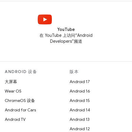
YouTube
在 YouTube 上访问“Android
Developers”频道
ANDROID 设备
版本
大屏幕
Android 17
Wear OS
Android 16
ChromeOS 设备
Android 15
Android for Cars
Android 14
Android TV
Android 13
Android 12