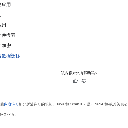
复应用
用
应用
文件搜索
件加密
备数据迁移
该内容对您有帮助吗？
例受
内容许可
部分所述许可的限制。Java 和 OpenJDK 是 Oracle 和/或其
-07-15。