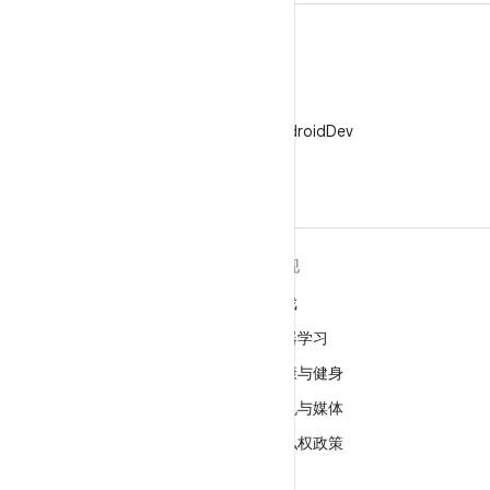
X
在 X 上关注 @AndroidDev
关于 ANDROID
发现
Android
游戏
适用于企业的 Android
机器学习
安全
健康与健身
源代码
相机与媒体
新闻
隐私权政策
博客
5G