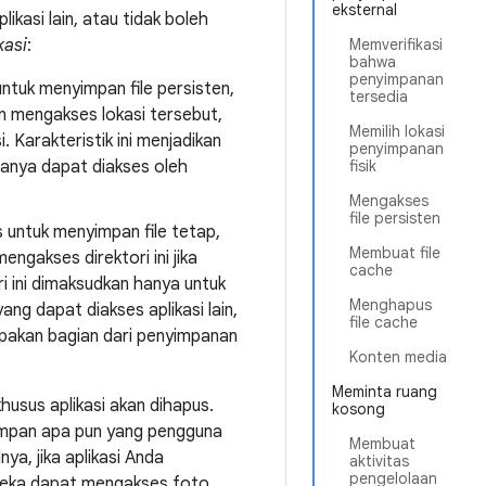
eksternal
ikasi lain, atau tidak boleh
kasi
:
Memverifikasi
bahwa
penyimpanan
untuk menyimpan file persisten,
tersedia
in mengakses lokasi tersebut,
Memilih lokasi
i. Karakteristik ini menjadikan
penyimpanan
hanya dapat diakses oleh
fisik
Mengakses
file persisten
s untuk menyimpan file tetap,
Membuat file
engakses direktori ini jika
cache
ori ini dimaksudkan hanya untuk
Menghapus
ang dapat diakses aplikasi lain,
file cache
akan bagian dari penyimpanan
Konten media
Meminta ruang
husus aplikasi akan dihapus.
kosong
yimpan apa pun yang pengguna
Membuat
ya, jika aplikasi Anda
aktivitas
pengelolaan
reka dapat mengakses foto