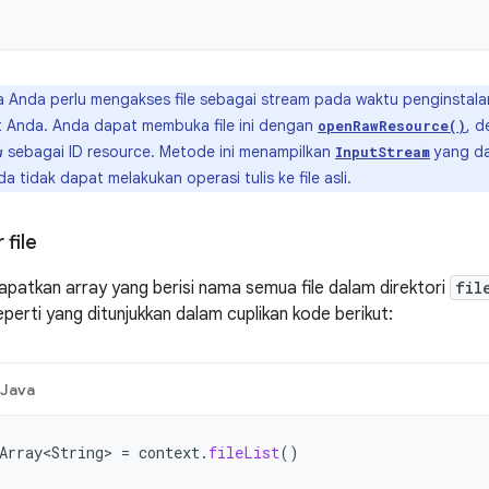
a Anda perlu mengakses file sebagai stream pada waktu penginstalan, 
 Anda. Anda dapat membuka file ini dengan
, 
openRawResource()
sebagai ID resource. Metode ini menampilkan
yang da
w
InputStream
a tidak dapat melakukan operasi tulis ke file asli.
 file
patkan array yang berisi nama semua file dalam direktori
fil
eperti yang ditunjukkan dalam cuplikan kode berikut:
Java
Array<String>
=
context
.
fileList
()