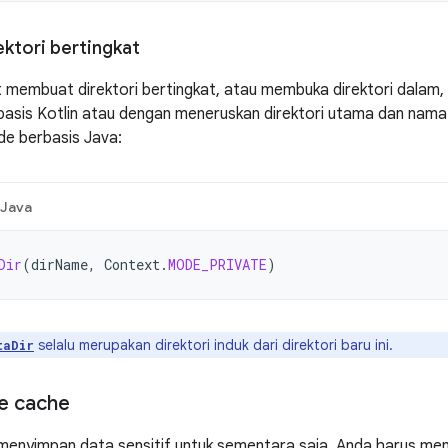
ktori bertingkat
 membuat direktori bertingkat, atau membuka direktori dalam
asis Kotlin atau dengan meneruskan direktori utama dan nama d
e berbasis Java:
Java
Dir
(
dirName
,
Context
.
MODE_PRIVATE
)
selalu merupakan direktori induk dari direktori baru ini.
taDir
e cache
 menyimpan data sensitif untuk sementara saja, Anda harus me