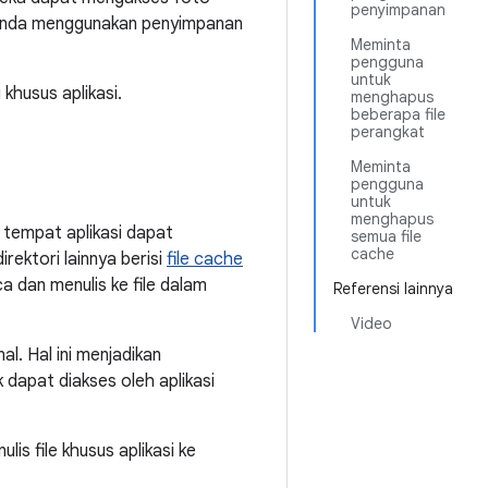
penyimpanan
a Anda menggunakan penyimpanan
Meminta
pengguna
untuk
khusus aplikasi.
menghapus
beberapa file
perangkat
Meminta
pengguna
untuk
menghapus
l tempat aplikasi dapat
semua file
cache
direktori lainnya berisi
file cache
a dan menulis ke file dalam
Referensi lainnya
Video
al. Hal ini menjadikan
 dapat diakses oleh aplikasi
is file khusus aplikasi ke