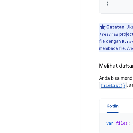
}
Catatan:
Jik
project
/res/raw
file dengan
R.ra
membaca file. And
Melihat daftar
Anda bisa menda
fileList()
, s
Kotlin
var
files
: