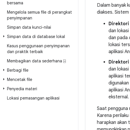
bersama
Dalam banyak kas
diakses. Sistem 
Mengelola semua file di perangkat
penyimpanan
Direktor
Simpan data kunci-nilai
dan lokasi
Simpan data di database lokal
dan pada An
lokasi te
Kasus penggunaan penyimpanan
aplikasi A
dan praktik terbaik
Membagikan data sederhana ⍈
Direktor
dan lokasi
Berbagi file
aplikasi t
Mencetak file
digunakan 
Penyedia materi
aplikasi A
eksternal.
Lokasi pemasangan aplikasi
Saat pengguna m
Karena perilaku
harapkan akan t
memungkinkan p