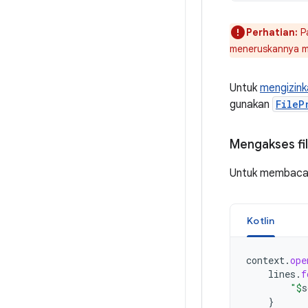
Perhatian:
Pa
meneruskannya m
Untuk
mengizinka
gunakan
FileP
Mengakses fi
Untuk membaca 
Kotlin
context
.
ope
lines
.
f
"
$
s
}