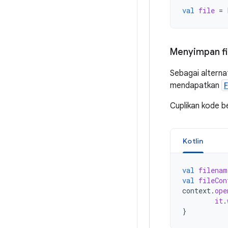
val
file
=
Menyimpan f
Sebagai alterna
mendapatkan
Cuplikan kode be
Kotlin
val
filenam
val
fileCon
context
.
ope
it
.
}