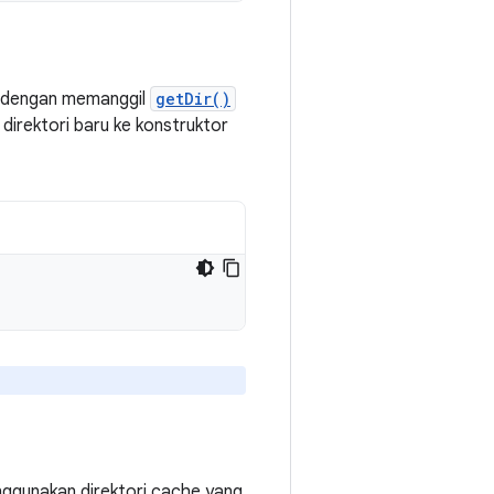
, dengan memanggil
getDir()
irektori baru ke konstruktor
nggunakan direktori cache yang