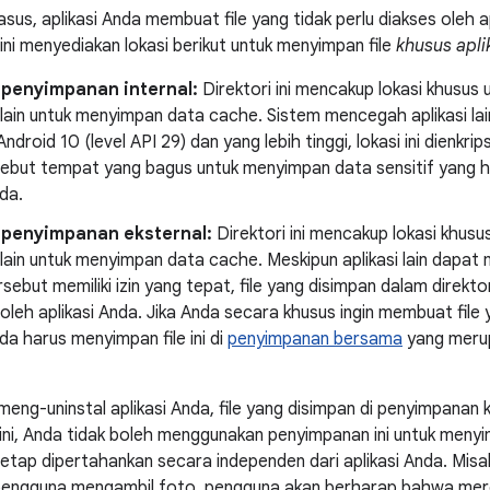
us, aplikasi Anda membuat file yang tidak perlu diakses oleh apl
ini menyediakan lokasi berikut untuk menyimpan file
khusus apli
i penyimpanan internal:
Direktori ini mencakup lokasi khusus 
 lain untuk menyimpan data cache. Sistem mencegah aplikasi la
droid 10 (level API 29) dan yang lebih tinggi, lokasi ini dienkrips
rsebut tempat yang bagus untuk menyimpan data sensitif yang 
nda.
i penyimpanan eksternal:
Direktori ini mencakup lokasi khusu
 lain untuk menyimpan data cache. Meskipun aplikasi lain dapat m
ersebut memiliki izin yang tepat, file yang disimpan dalam direkt
oleh aplikasi Anda. Jika Anda secara khusus ingin membuat file y
nda harus menyimpan file ini di
penyimpanan bersama
yang merup
eng-uninstal aplikasi Anda, file yang disimpan di penyimpanan k
 ini, Anda tidak boleh menggunakan penyimpanan ini untuk men
etap dipertahankan secara independen dari aplikasi Anda. Misaln
engguna mengambil foto, pengguna akan berharap bahwa me