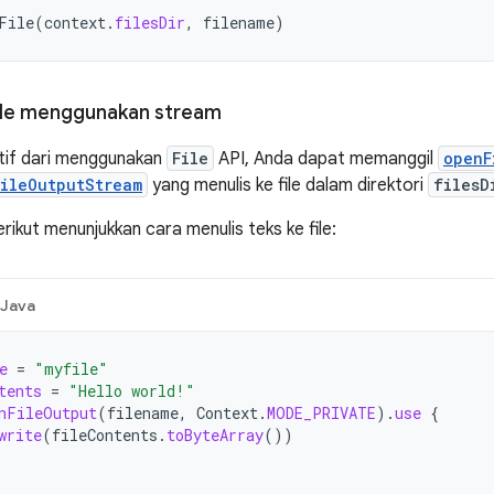
File
(
context
.
filesDir
,
filename
)
ile menggunakan stream
tif dari menggunakan
File
API, Anda dapat memanggil
openF
FileOutputStream
yang menulis ke file dalam direktori
filesD
rikut menunjukkan cara menulis teks ke file:
Java
e
=
"myfile"
tents
=
"Hello world!"
nFileOutput
(
filename
,
Context
.
MODE_PRIVATE
).
use
{
write
(
fileContents
.
toByteArray
())