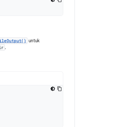
ileOutput()
untuk
ir
.