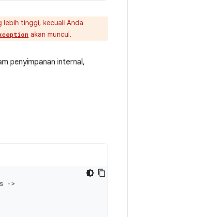
lebih tinggi, kecuali Anda
akan muncul.
xception
lam penyimpanan internal,
s
->