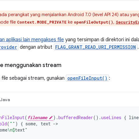
da perangkat yang menjalankan Android 7.0 (level API 24) atau yang 
ode file
ke
,
Context.MODE_PRIVATE
openFileOutput()
SecurityE
n aplikasi lain mengakses file
yang tersimpan di direktori ini da
rovider
dengan atribut
FLAG_GRANT_READ_URI_PERMISSION
.
le menggunakan stream
file sebagai stream, gunakan
openFileInput()
:
Java
nFileInput
(
filename
).
bufferedReader
().
useLines
{
line
old
(
""
)
{
some
,
text
->
ome
\n
$
text
"