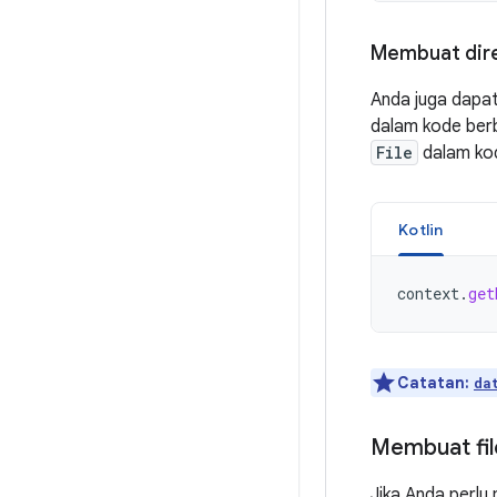
Membuat dire
Anda juga dapat
dalam kode berb
File
dalam kod
Kotlin
context
.
get
Catatan:
da
Membuat fil
Jika Anda perlu