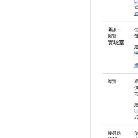
L
通訊 -
撥號
實驗室
輛
構
導覽
L
搜尋點
使