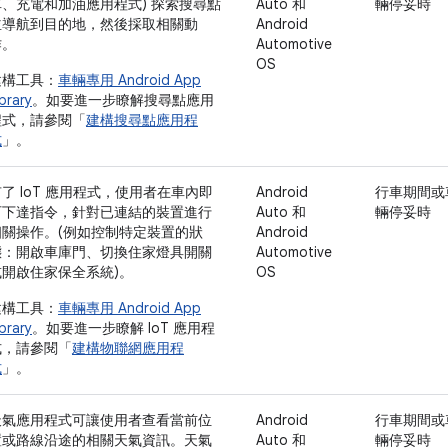
車、充電和加油應用程式) 探索搜尋點
Auto 和
輛停妥時
並導航到目的地，然後採取相關動
Android
作。
Automotive
OS
建構工具：
車輛專用 Android App
ibrary
。如要進一步瞭解搜尋點應用
程式，請參閱「
建構搜尋點應用程
式
」。
了 IoT 應用程式，使用者在車內即
Android
行車期間或
可下達指令，針對已連結的裝置進行
Auto 和
輛停妥時
相關操作。(例如控制特定裝置的狀
Android
態：開啟車庫門、切換住家燈具開關
Automotive
或開啟住家保全系統)。
OS
建構工具：
車輛專用 Android App
ibrary
。如要進一步瞭解 IoT 應用程
式，請參閱「
建構物聯網應用程
式
」。
天氣應用程式可讓使用者查看當前位
Android
行車期間或
置或路線沿途的相關天氣資訊。天氣
Auto 和
輛停妥時