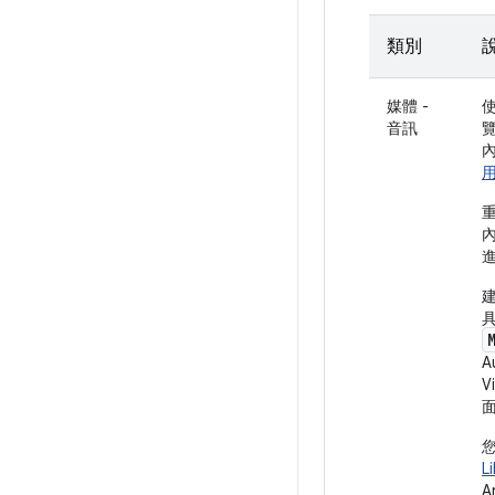
類別
媒體 -
音訊
A
V
面
L
A