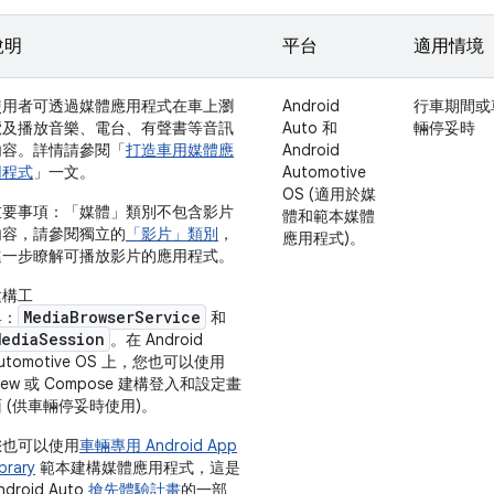
說明
平台
適用情境
使用者可透過媒體應用程式在車上瀏
Android
行車期間或
覽及播放音樂、電台、有聲書等音訊
Auto 和
輛停妥時
內容。詳情請參閱「
打造車用媒體應
Android
用程式
」一文。
Automotive
OS (適用於媒
重要事項：
「媒體」類別不包含影片
體和範本媒體
內容，請參閱獨立的
「影片」類別
，
應用程式)。
進一步瞭解可播放影片的應用程式。
建構工
MediaBrowserService
具：
和
MediaSession
。在 Android
utomotive OS 上，您也可以使用
iew 或 Compose 建構登入和設定畫
 (供車輛停妥時使用)。
您也可以使用
車輛專用 Android App
ibrary
範本建構媒體應用程式，這是
ndroid Auto
搶先體驗計畫
的一部