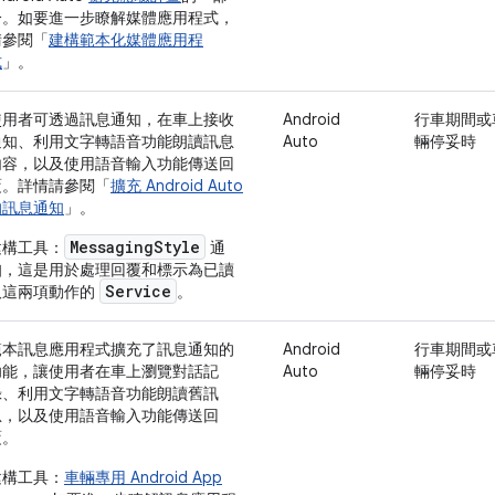
分。如要進一步瞭解媒體應用程式，
請參閱「
建構範本化媒體應用程
式
」。
使用者可透過訊息通知，在車上接收
Android
行車期間或
通知、利用文字轉語音功能朗讀訊息
Auto
輛停妥時
內容，以及使用語音輸入功能傳送回
覆。詳情請參閱「
擴充 Android Auto
的訊息通知
」。
MessagingStyle
建構工具：
通
知，這是用於處理回覆和標示為已讀
Service
取這兩項動作的
。
範本訊息應用程式擴充了訊息通知的
Android
行車期間或
功能，讓使用者在車上瀏覽對話記
Auto
輛停妥時
錄、利用文字轉語音功能朗讀舊訊
息，以及使用語音輸入功能傳送回
覆。
建構工具：
車輛專用 Android App