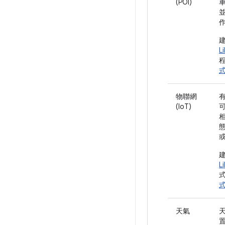
(POI)
L
物聯網
有
(IoT)
L
天氣