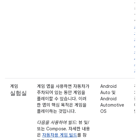
있
습
니
다.
운
전
중
오
디
오
지
원
게임
게임 앱을 사용하면 자동차가
Android
주
실험실
주차되어 있는 동안 게임을
Auto 및
차
플레이할 수 있습니다. 이러
Android
중
한 앱의 핵심 목적은 게임을
Automotive
에
플레이하는 것입니다.
OS
만
다음을 사용하여 빌드:
뷰 및/
또는 Compose. 자세한 내용
은
자동차용 게임 빌드
를 참