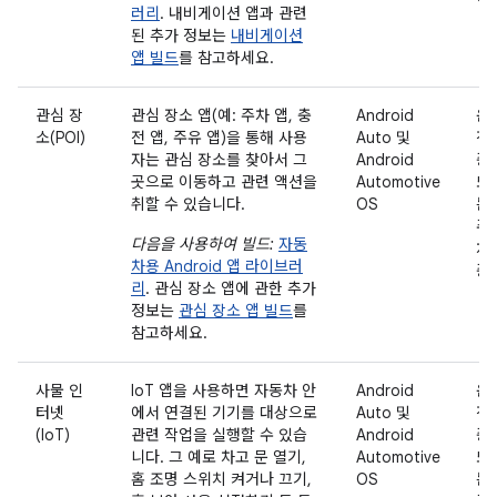
러리
. 내비게이션 앱과 관련
된 추가 정보는
내비게이션
앱 빌드
를 참고하세요.
관심 장
관심 장소 앱(예: 주차 앱, 충
Android
운
소(POI)
전 앱, 주유 앱)을 통해 사용
Auto 및
전
자는 관심 장소를 찾아서 그
Android
중
곳으로 이동하고 관련 액션을
Automotive
또
취할 수 있습니다.
OS
는
주
다음을 사용하여 빌드:
자동
차
차용 Android 앱 라이브러
중
리
. 관심 장소 앱에 관한 추가
정보는
관심 장소 앱 빌드
를
참고하세요.
사물 인
IoT 앱을 사용하면 자동차 안
Android
운
터넷
에서 연결된 기기를 대상으로
Auto 및
전
(IoT)
관련 작업을 실행할 수 있습
Android
중
니다. 그 예로 차고 문 열기,
Automotive
또
홈 조명 스위치 켜거나 끄기,
OS
는