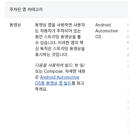
주차된 앱 카테고리
동영상
동영상 앱을 사용하면 사용자
Android
주
는 자동차가 주차되어 있는
Automotive
차
동안 스트리밍 동영상을 볼
OS
중
수 있습니다. 이러한 앱의 핵
에
심 목적은 스트리밍 동영상을
주
표시하는 것입니다.
로
사
다음을 사용하여 빌드:
뷰 및/
용
또는 Compose. 자세한 내용
은
Android Automotive
동
OS용 동영상 앱 빌드
를 참고
영
하세요.
상
앱
은
운
전
중
오
디