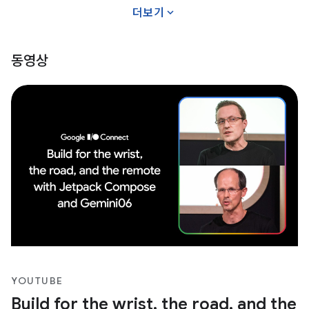
expand_more
더보기
동영상
YOUTUBE
Build for the wrist, the road, and the