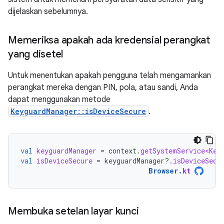
dijelaskan sebelumnya.
Memeriksa apakah ada kredensial perangkat
yang disetel
Untuk menentukan apakah pengguna telah mengamankan
perangkat mereka dengan PIN, pola, atau sandi, Anda
dapat menggunakan metode
KeyguardManager::isDeviceSecure
.
val
keyguardManager
=
context
.
getSystemService<Key
val
isDeviceSecure
=
keyguardManager
?.
isDeviceSecu
Browser
.
kt
Membuka setelan layar kunci