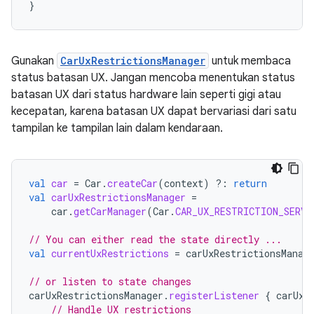
Gunakan
CarUxRestrictionsManager
untuk membaca
status batasan UX. Jangan mencoba menentukan status
batasan UX dari status hardware lain seperti gigi atau
kecepatan, karena batasan UX dapat bervariasi dari satu
tampilan ke tampilan lain dalam kendaraan.
val
car
=
Car
.
createCar
(
context
)
?:
return
val
carUxRestrictionsManager
=
car
.
getCarManager
(
Car
.
CAR_UX_RESTRICTION_SERVI
// You can either read the state directly ...
val
currentUxRestrictions
=
carUxRestrictionsManag
// or listen to state changes
carUxRestrictionsManager
.
registerListener
{
carUxR
// Handle UX restrictions