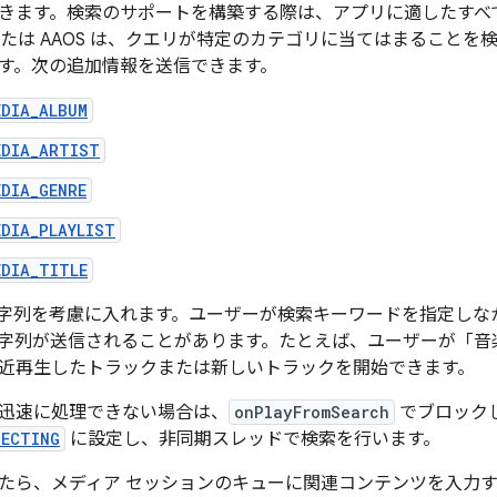
きます。検索のサポートを構築する際は、アプリに適したすべ
Auto または AAOS は、クエリが特定のカテゴリに当てはまること
す。次の追加情報を送信できます。
EDIA_ALBUM
EDIA_ARTIST
EDIA_GENRE
EDIA_PLAYLIST
EDIA_TITLE
字列を考慮に入れます。ユーザーが検索キーワードを指定しなかった場合、
字列が送信されることがあります。たとえば、ユーザーが「音
近再生したトラックまたは新しいトラックを開始できます。
迅速に処理できない場合は、
onPlayFromSearch
でブロック
NECTING
に設定し、非同期スレッドで検索を行います。
たら、メディア セッションのキューに関連コンテンツを入力