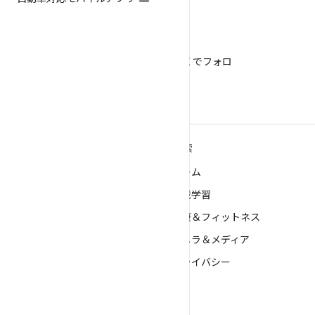
X
@AndroidDev を X でフォロ
ー
ANDROID の詳細
探索
Android
ゲーム
エンタープライズ向け Android
機械学習
セキュリティ
健康＆フィットネス
ソース
カメラ＆メディア
ニュース
プライバシー
ブログ
5G
ポッドキャスト